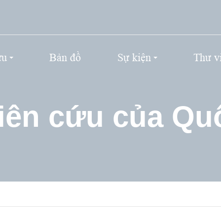
ứu
Bản đồ
Sự kiện
Thư v
iên cứu của Quố