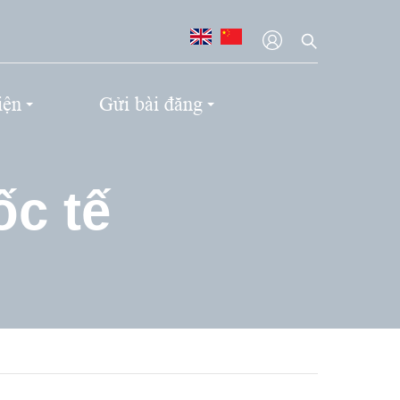
iện
Gửi bài đăng
c tế