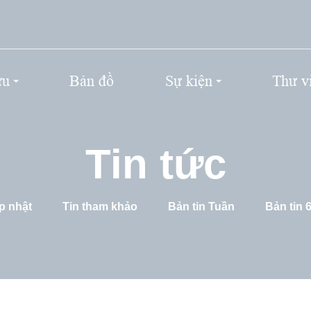
ứu
Bản đồ
Sự kiện
Thư v
Tin tức
p nhật
Tin tham khảo
Bản tin Tuần
Bản tin 