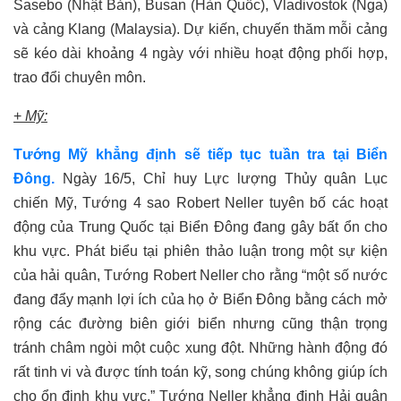
Sasebo (Nhật Bản), Busan (Hàn Quốc), Vladivostok (Nga)
và cảng Klang (Malaysia). Dự kiến, chuyến thăm mỗi cảng
sẽ kéo dài khoảng 4 ngày với nhiều hoạt động phối hợp,
trao đổi chuyên môn.
+
Mỹ:
Tướng Mỹ khẳng định sẽ tiếp tục tuần tra tại Biển
Đông
.
Ngày 16/5, Chỉ huy Lực lượng Thủy quân Lục
chiến Mỹ, Tướng 4 sao Robert Neller tuyên bố các hoạt
động của Trung Quốc tại Biển Đông đang gây bất ổn cho
khu vự
c
. Phát biểu tại phiên thảo luận
trong một sự kiện
của hải quân
, Tướng Robert Neller cho rằng “một số nước
đang đẩy mạnh lợi ích của họ ở Biển Đông bằng cách mở
rộng các đường biên giới
biển
nhưng cũng thận trọng
tránh châm ngòi một cuộc xung đột.
N
hững hành động đó
rất tinh vi và được tính toán kỹ, song chúng không giúp ích
cho ổn định khu vực.”
Tướng Neller khẳng định Hải quân