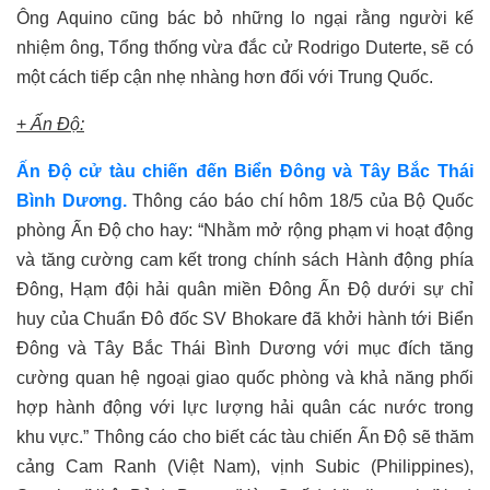
Ông Aquino cũng bác bỏ những lo ngại rằng người kế
nhiệm ông, Tổng thống vừa đắc cử Rodrigo Duterte, sẽ có
một cách tiếp cận nhẹ nhàng hơn đối với Trung Quốc.
+
Ấn Độ:
Ấn Độ cử tàu chiến đến Biển Đông và Tây Bắc Thái
Bình Dương.
Thông cáo báo chí hôm 18/5 của Bộ Quốc
phòng Ấn Độ cho hay: “Nhằm mở rộng phạm vi hoạt động
và tăng cường cam kết trong chính sách Hành động phía
Đông, Hạm đội hải quân miền Đông Ấn Độ dưới sự chỉ
huy của Chuẩn Đô đốc SV Bhokare đã khởi hành tới Biển
Đông và Tây Bắc Thái Bình Dương với mục đích tăng
cường quan hệ ngoại giao quốc phòng và khả năng phối
hợp hành động với lực lượng hải quân các nước trong
khu vực.” Thông cáo cho biết các tàu chiến Ấn Độ sẽ thăm
cảng Cam Ranh (Việt Nam), vịnh Subic (Philippines),