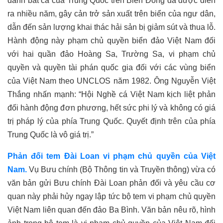
đánh bắt cá của Trung Quốc trên Biển Đông đã được diễn
ra nhiều năm, gây cản trở sản xuất trên biển của ngư dân,
dẫn đến sản lượng khai thác hải sản bị giảm sút và thua lỗ.
Hành động này phạm chủ quyền biển đảo Việt Nam đối
với hai quần đảo Hoàng Sa, Trường Sa, vi phạm chủ
quyền và quyền tài phán quốc gia đối với các vùng biển
của Việt Nam theo UNCLOS năm 1982. Ông Nguyễn Việt
Thắng nhấn mạnh: “Hội Nghề cá Việt Nam kịch liệt phản
đối hành động đơn phương, hết sức phi lý và không có giá
trị pháp lý của phía Trung Quốc. Quyết định trên của phía
Trung Quốc là vô giá trị.”
Phản đối tem Đài Loan vi phạm chủ quyền của Việt
Nam.
Vụ Bưu chính (Bộ Thông tin và Truyền thông) vừa có
văn bản gửi Bưu chính Đài Loan phản đối và yêu cầu cơ
quan này phải hủy ngay lập tức bộ tem vi phạm chủ quyền
Việt Nam liên quan đến đảo Ba Bình. Văn bản nêu rõ, hình