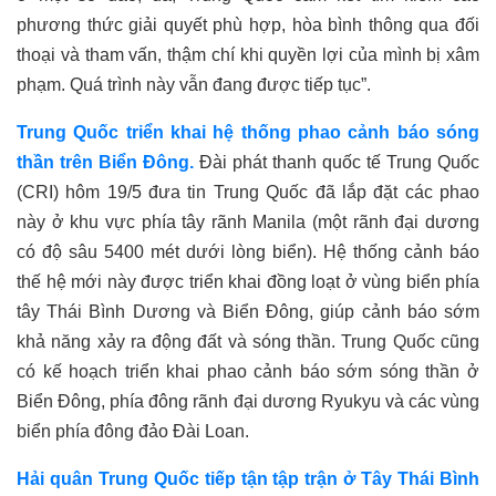
phương
thức
giải quyết phù
hợp, hòa bình thông qua đối
thoại và tham vấn, thậm chí khi quyền lợi của mình bị xâm
phạm. Quá trình n
à
y vẫn
đang
được
tiếp tục
”.
Trung Quốc triển khai
hệ thống
phao cảnh báo sóng
thần trên Biển Đông.
Đài phát thanh quốc tế Trung Quốc
(CRI) hôm 19/5 đưa tin Trung Quốc đã
lắp
đặt các phao
này
ở khu vực phía tây rãnh Manila (một rãnh đại dương
có độ sâu 5400 mét dưới lòng biển).
H
ệ thống cảnh báo
thế hệ mới
này
được triển khai đồng loạt ở vùng biển phía
tây Thái Bình Dương và Biển Đông, giúp cảnh báo sớm
khả năng xảy ra động đất và sóng thần. Trung Quốc cũng
có kế hoạch triển khai phao cảnh báo sớm sóng thần ở
Biển Đông, phía đông rãnh đại dương Ryukyu và các vùng
biển phía đông đảo Đài Loan.
Hải quân Trung Quốc
tiếp tận tập trận ở
Tây Thái Bình