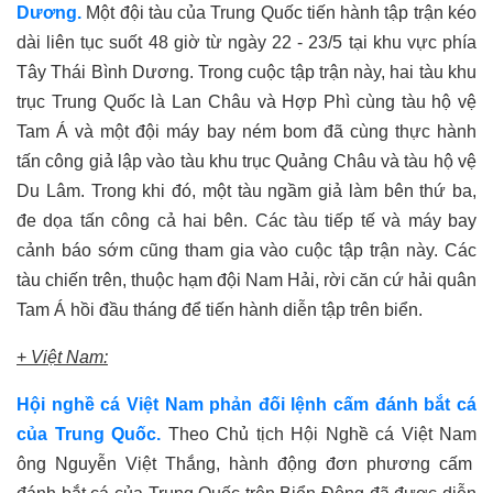
Dương
.
Một đ
ội tàu của Trung Quốc tiến hành tập trận kéo
dài liên tục suốt 48 giờ từ ngày 22 - 23/5 tại khu vực phía
Tây Thái Bình Dương
.
Trong cuộc tập trận này, hai tàu khu
trục Trung Quốc là Lan Châu và Hợp Phì cùng tàu hộ vệ
Tam Á và một đội máy bay ném bom đã cùng thực hành
tấn công giả
lập vào
tàu khu trục Quảng Châu và tàu hộ vệ
Du Lâm. Trong khi đó, một tàu ngầm giả làm bên thứ ba,
đe dọa tấn công cả hai bên. Các tàu tiếp tế và máy bay
cảnh báo sớm cũng tham gia vào cuộc tập trận này. Các
tàu chiến
trên,
thuộc hạm đội Nam Hải
,
rời căn cứ hải quân
Tam Á
hồi đầu tháng
để tiến hành diễn tập trên biển
.
+
Việt Nam:
Hội nghề cá Việt Nam phản đối
lệnh cấm đánh bắt cá
của
Trung Quốc.
Theo Chủ tịch Hội Nghề cá Việt Nam
ông
Nguyễn Việt Thắng, hành động đơn phương cấm