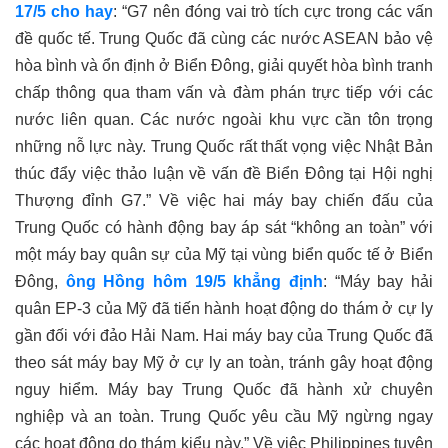
17/5 cho hay
: “G7 nên đóng vai trò tích cực trong các vấn
đề quốc tế. Trung Quốc đã cùng các nước ASEAN bảo vệ
hòa bình và ổn định ở Biển Đông, giải quyết hòa bình tranh
chấp thông qua tham vấn và đàm phán trực tiếp với các
nước liên quan.
Các nước ngoài khu vực cần tôn trọng
những nỗ lực này. Trung Quốc rất thất vọng việc Nhật Bản
thúc đẩy việc thảo luận về vấn đề Biển Đông tại Hội nghị
Thượng đỉnh G7.” Về việc hai máy bay chiến đấu của
Trung Quốc có hành động bay
áp sát
“không an toàn” với
một máy bay quân sự của Mỹ tại vùng biển quốc tế ở Biển
Đông,
ông Hồng hôm 19/5 khẳng định
: “Máy bay hải
quân EP-3 của Mỹ đã tiến hành hoạt động do thám ở cự ly
gần đối với đảo Hải Nam. Hai máy bay của Trung Quốc đã
theo sát máy bay Mỹ ở cự ly an toàn, tránh gây hoạt động
nguy hiểm. Máy bay Trung Quốc đã hành xử chuyên
nghiệp và an toàn. Trung Quốc yêu cầu Mỹ ngừng ngay
các hoạt động do thám kiểu này.”
Về việc Philippines tuyên