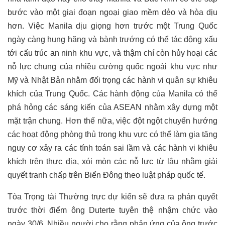
bước vào một giai đoạn ngoại giao mềm dẻo và hòa dịu
hơn. Việc Manila dịu giọng hơn trước một Trung Quốc
ngày càng hung hăng và bành trướng có thể tác động xấu
tới cấu trúc an ninh khu vực, và thậm chí còn hủy hoại các
nỗ lực chung của nhiều cường quốc ngoài khu vực như
Mỹ và Nhật Bản nhằm đối trọng các hành vi quân sự khiêu
khích của Trung Quốc. Các hành động của Manila có thể
phá hỏng các sáng kiến của ASEAN nhằm xây dựng một
mặt trận chung. Hơn thế nữa, việc đột ngột chuyển hướng
các hoạt động phòng thủ trong khu vực có thể làm gia tăng
nguy cơ xảy ra các tính toán sai lầm và các hành vi khiêu
khích trên thực địa, xói mòn các nỗ lực từ lâu nhằm giải
quyết tranh chấp trên Biển Đông theo luật pháp quốc tế.
Tòa Trọng tài Thường trực dự kiến sẽ đưa ra phán quyết
trước thời điểm ông Duterte tuyên thệ nhậm chức vào
ngày 30/6. Nhiều người cho rằng phản ứng của ông trước