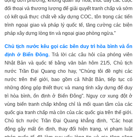
động đơn phương, không quân sự hóa, thúc đẩy các cuộc
đối thoại và thương lượng để giải quyết tranh chấp và sớm
có kết quả thực chất về xây dựng COC, tôn trọng các tiến
trình ngoại giao và pháp lý quốc tế, tăng cường các biện
pháp xây dựng lòng tin và ngoại giao phòng ngừa.
”
Chủ tịch nước kêu gọi các bên duy trì hòa bình và ổn
định ở Biển Đông.
Trả lời các câu hỏi của phóng viên
Nhật Bản và quốc tế bằng văn bản hôm 21/5, Chủ tịch
nước Trần Đại Quang cho hay, “Chúng tôi đề nghị các
nước trên thế giới, bao gồm cả Nhật Bản, tiếp tục có
những đóng góp thiết thực và mang tính xây dựng để duy
trì hòa bình, ổn định ở Biển Đông”. Nguy cơ xung đột ở
vùng biển tranh chấp không chỉ là mối quan tâm của các
quốc gia tranh chấp mà còn của các quốc gia trên thế giới.
Chủ tịch nước Trần Đại Quang khẳng định, “Các hoạt
động gây mất ổn định, thay đổi hiện trạng, vi phạm luật