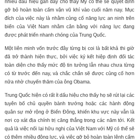
nhiều dấu hiệu gần đây cho thấy Mỹ có thể sẽ quyết định
gỡ bỏ hoàn toàn cấm vận vũ khí vào cuối năm nay. Mục
đích của việc này là nhằm củng cố năng lực an ninh trên
biển của Việt Nam nhằm cân bằng với năng lực đang
được ph
á
t triển nhanh chóng của Trung Quốc.
Một liên minh vốn trước đây từng bị coi là bất khả thi giờ
đã trở thành hiện thực, bởi việc ký kết hiệp định đối tác
toàn diện cho thấy mức độ tin tưởng lẫn nhau chưa từng
có từ trước đến nay, và chắc chắn sẽ được củng cố hơn
nữa nhờ chuyến thăm của ông Obama.
Trung Quốc hiện có rất ít dấu hiệu cho thấy họ sẽ rút lại các
tuyên bố chủ quyền bành trướng hoặc các hành động
quân sự mở rộng ở Biển Đông, khiến khu vực này vẫn là
nơi
cọ xát
địa chính trị căng thẳng trong các năm tới. Kết
quả là việc nối lại hữu nghị của Việt Nam với Mỹ có thể sẽ
có thêm nhiều động lực, và việc gỡ bỏ hoàn toàn lệnh cấm