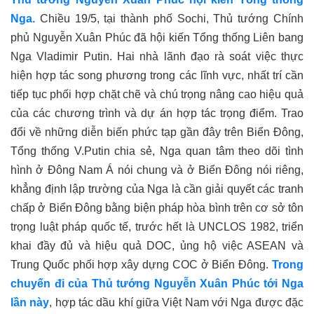
Nga.
Chiều 19/5, tại thành phố Sochi, Thủ tướng Chính
phủ Nguyễn Xuân Phúc đã hội kiến Tổng thống Liên bang
Nga Vladimir Putin. Hai nhà lãnh đạo rà soát việc thực
hiện hợp tác song phương trong các lĩnh vực, nhất trí cần
tiếp tục phối hợp chặt chẽ và chú trọng nâng cao hiệu quả
của các chương trình và dự án hợp tác trọng điểm
.
Trao
đổi về những diễn biến phức tạp gần đây trên Biển Đông,
Tổng thống V.Putin chia sẻ, Nga quan tâm theo dõi tình
hình ở Đông Nam Á nói chung và ở Biển Đông nói riêng,
khẳng định lập trường của Nga là cần giải quyết các tranh
chấp ở Biển Đông bằng biện pháp hòa bình trên cơ sở tôn
trọng luật pháp quốc tế, trước hết là
UNCLOS
1982, triển
khai đầy đủ và hiệu quả
DOC
, ủng hộ việc ASEAN và
Trung Quốc phối hợp xây dựng
COC
ở Biển Đông.
Trong
chuyến đi của Thủ tướng Nguyễn Xuân Phúc tới Nga
lần này
, hợp tác dầu khí giữa Việt Nam với Nga được đặc