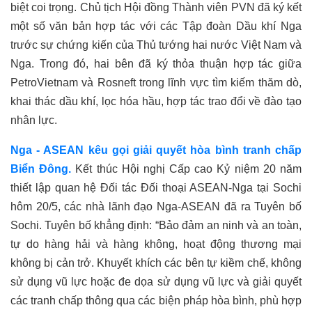
biệt coi trọng.
Chủ tịch Hội đồng Thành viên PVN đã ký kết
một số văn bản hợp tác với các Tập đoàn Dầu khí Nga
trước sự chứng kiến của Thủ tướng hai nước Việt Nam và
Nga. Trong đó, hai bên đã ký thỏa thuận hợp tác giữa
PetroVietnam và Rosneft
trong lĩnh vực tìm kiếm thăm dò,
khai thác dầu khí, lọc hóa hầu, hợp tác trao đổi về đào tạo
nhân lực.
Nga
-
ASEAN kêu gọi giải quyết hòa bình tranh chấp
Biển Đông.
Kết thúc Hội nghị Cấp cao Kỷ niệm 20 năm
thiết lập quan hệ Đối tác Đối thoại ASEAN-Nga tại Sochi
hôm 20/5, các nhà lãnh đạo Nga-ASEAN đã ra Tuyên bố
Sochi.
Tuyên bố
khẳng định: “Bảo đảm an ninh và an toàn,
tự do hàng hải và hàng không, hoạt động thương mại
không bị cản trở. Khuyết khích các bên tự kiềm chế, không
sử dụng vũ lực hoặc đe dọa sử dụng vũ lực và giải quyết
các tranh chấp thông qua các biện pháp hòa bình, phù hợp