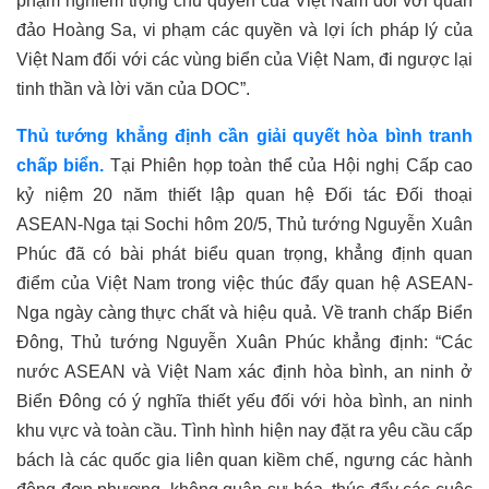
phạm nghiêm trọng chủ quyền của Việt Nam đối với quần
đảo Hoàng Sa, vi phạm các quyền và lợi ích pháp lý của
Việt Nam đối với các vùng biển của Việt Nam, đi ngược lại
tinh thần và lời văn của DOC”.
Thủ tướng
khẳng định cần giải quyết hòa bình tranh
chấp biển.
Tại Phiên họp toàn thể
của
Hội nghị Cấp cao
kỷ niệm 20 năm thiết lập quan hệ Đối tác Đối thoại
ASEAN-Nga tại Sochi
hôm 20/5
, Thủ tướng Nguyễn Xuân
Phúc đã có bài phát biểu quan trọng, khẳng định quan
điểm của Việt Nam trong việc thúc đẩy quan hệ ASEAN-
Nga ngày càng thực chất và hiệu quả.
Về tranh chấp Biển
Đông,
Thủ tướng Nguyễn Xuân Phúc
khẳng định: “
Các
nước ASEAN và Việt Nam xác định hòa bình, an ninh ở
Biển Đông có ý nghĩa thiết yếu đối với hòa bình, an ninh
khu vực và toàn cầu
.
Tình hình hiện nay đặt ra yêu cầu cấp
bách là các quốc gia liên quan kiềm chế, ngưng các hành