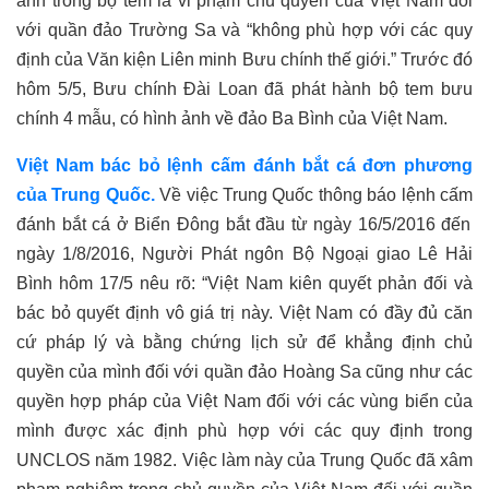
ảnh trong bộ tem là vi phạm chủ quyền của Việt Nam đối
với quần đảo Trường Sa
và
“không phù hợp với các quy
định của Văn kiện Liên minh Bưu chính thế giới.”
Trước đó
hôm
5/5, Bưu chính Đài Loan đã phát hành bộ tem bưu
chính 4 mẫu, có hình ảnh về đảo Ba Bình của Việt Nam.
Việt Nam bác bỏ lệnh cấm đánh bắt cá
đơn phương
của Trung Quốc.
Về việc Trung Quốc thông báo
lệnh cấm
đánh bắt cá ở Biển Đông
bắt đầu
từ ngày 16/5/2016 đến
ngày 1/8/2016, Người Phát ngôn Bộ Ngoại giao Lê Hải
Bình hôm 17/5 nêu rõ: “Việt Nam kiên quyết phản đối và
bác bỏ quyết định vô giá trị này. Việt Nam có đầy đủ căn
cứ pháp lý và bằng chứng lịch sử để khẳng định chủ
quyền của mình đối với quần đảo Hoàng Sa cũng như các
quyền hợp pháp của Việt Nam đối với các vùng biển của
mình được xác định phù hợp với các quy định trong
UNCLOS
năm 1982. Việc làm này của Trung Quốc đã xâm