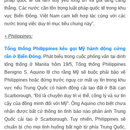
pháp quốc tế đã làm suy yếu lòng tin và gia tăng căng
thẳng. Các nước cần tôn trọng luật pháp quốc tế trong khu
vực Biển Đông. Việt Nam cam kết hợp tác cùng với các
nước trong việc duy trì mục tiêu chung này”.
+
Philippines:
Tổng thống Philippines kêu gọi Mỹ hành động cứng
rắn ở Biển Đông.
Phát biểu trong cuộc phỏng vấn tại dinh
tổng thống ở Manila hôm 19/5, Tổng thống Philippines
Benigno S. Aquino III cho rằng Mỹ sẽ buộc phải bảo vệ
Philippines hoặc đứng trước nguy cơ mất uy tín trong khu
vực nếu Trung Quốc có hành động cải tạo đất ở Bãi cạn
Scarborough, “Đó là chuyện duy trì
vị
thế, công lý và
sự
tin
cậy của đồng minh đối với Mỹ”. Ông Aquino cho biết chưa
nhận được bất cứ thông tin tình báo nào phản ánh Trung
Quốc cải tạo ở Scarborough. Tuy nhiên, Philippines sẽ
chuẩn bị cho mọi tình huống bất ngờ từ phía Trung Quốc.