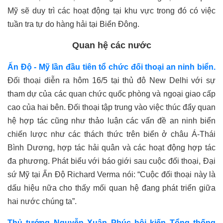
Mỹ sẽ duy trì các hoạt động tại khu vực trong đó có
việc
tuần tra tự do hàng hải tại Biển Đông.
Quan hệ các nước
Ấn Độ - Mỹ lần đầu tiên tổ chức đối thoại an ninh biển.
Đối thoại
diễn ra
hôm 16/5 tại thủ đô New Delhi với sự
tham dự của các quan chức quốc phòng và ngoại giao cấp
cao của
hai bên
. Đối thoại tập trung vào việc thúc đẩy quan
hệ hợp tác cũng như thảo luận các vấn đề an ninh biển
chiến lược như các thách thức trên biển ở châu Á-Thái
Bình Dương, hợp tác hải quân và các hoạt động hợp tác
đa phương. Phát biểu với báo giới sau cuộc đối thoại, Đại
sứ Mỹ tại Ấn Độ Richard Verma nói: “Cuộc đối thoại này là
dấu hiệu nữa cho thấy mối quan hệ đang phát triển giữa
hai nước chúng ta”.
Thủ tướng Nguyễn Xuân Phúc hội kiến Tổng thống