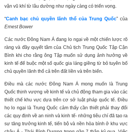
vận vũ khí từ lâu dường như ngày càng có triển vọng.
“
Canh bạc chủ quyền lãnh thổ của Trung Quốc
” của
Ernest Bower
Các nước Đông Nam Á đang lo ngại về một chiến lược rõ
ràng và đầy quyết tâm của Chủ tịch Trung Quốc Tập Cận
Bình khi cho rằng ông Tập muốn sử dụng ảnh hưởng về
kinh tế để buộc một số quốc gia láng giềng từ bỏ tuyên bố
chủ quyền lãnh thổ cả trên đất liền và trên biển.
Điều mà các nước Đông Nam Á mong muốn là Trung
Quốc thịnh vượng về kinh tế và chủ động tham gia vào các
thiết chế khu vực dựa trên cơ sở luật pháp quốc tế. Điều
họ lo ngại là Trung Quốc cảm thấy cần thiết phải thay đổi
các quy định về an ninh và kinh tế- những tiêu chí đã tạo ra
sự tăng trưởng kinh tế, tiến bộ và nền hòa bình ở khu vực
châu Á - Thái Bình Dương trong gần 7 thập kỷ qua. Việc