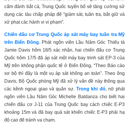
cấm đánh bắt cá, Trung Quốc tuyên bố sẽ tăng cường sử
dụng các tàu chấp pháp để “giám sát, tuần tra, bắt giữ và
xử phạt các hành vi vi phạm”.
Chiến đấu cơ Trung Quốc áp sát máy bay
tuần tra
Mỹ
trên Biển Đông.
Phát ngôn viên Lầu Năm Góc Thiếu tá
Jamie Davis hôm 18/5 xác nhận, hai chiến đấu cơ Trung
Quốc hôm 17/5 đã áp sát một máy bay trinh sát EP-3 của
Mỹ trên không phận quốc tế ở Biển Đông, “Theo Báo cáo
sơ bộ thì đây là một vụ áp sát không an toàn”. Theo ông
Davis, Bộ Quốc phòng Mỹ đã xử lý vấn đề này thông qua
các kênh ngoại giao và quân sự.
Trong khi đó
, nữ phát
ngôn viên Lầu Năm Góc Michelle Baldanza cho biết hai
chiến đấu cơ J-11 của Trung Quốc bay cách chiếc E-P3
khoảng 15m và đã bay quá sát
khiến
chiếc E-P3 phải hạ
độ cao để tránh va chạm.