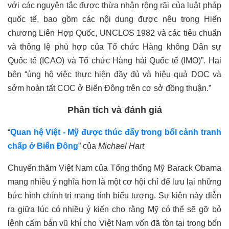
với các nguyên tắc được thừa nhận rộng rãi của luật pháp
quốc tế, bao gồm các nội dung được nêu trong Hiến
chương Liên Hợp Quốc, UNCLOS 1982 và các tiêu chuẩn
và thông lệ phù hợp của Tổ chức Hàng không Dân sự
Quốc tế (ICAO) và Tổ chức Hàng hải Quốc tế (IMO)”. Hai
bên “ủng hộ việc thực hiện đầy đủ và hiệu quả DOC và
sớm hoàn tất COC ở Biển Đông trên cơ sở đồng thuận.”
Phân tích và đánh giá
“
Quan hệ Việt
- Mỹ được thúc đẩ
y trong bối cảnh tranh
chấp
ở
Biển Đông
” của
Michael Hart
Chuyến thăm Việt Nam của Tổng thống Mỹ Barack Obama
mang nhiều ý nghĩa hơn là một cơ hội chỉ để lưu lại những
bức hình chính trị mang tính biểu tượng. Sự kiện này diễn
ra giữa lúc có nhiều ý kiến cho rằng Mỹ có thể sẽ gỡ bỏ
lệnh cấm bán vũ khí cho Việt Nam vốn đã tồn tại trong bốn