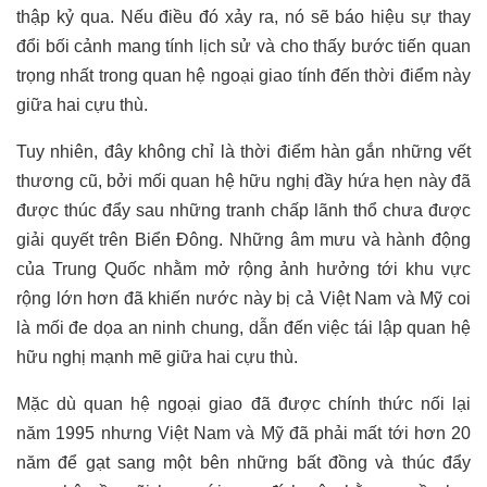
thập kỷ qua. Nếu điều đó xảy ra, nó sẽ báo hiệu sự thay
đổi bối cảnh mang tính lịch sử và cho thấy bước tiến quan
trọng nhất trong quan hệ ngoại giao tính đến thời điểm này
giữa hai cựu thù.
Tuy nhiên, đây không chỉ là thời điểm hàn gắn những vết
thương cũ, bởi mối quan hệ hữu nghị đầy hứa hẹn này đã
được thúc đẩy sau những tranh chấp lãnh thổ chưa được
giải quyết trên Biển Đông. Những âm mưu và hành động
của Trung Quốc nhằm mở rộng ảnh hưởng tới khu vực
rộng lớn hơn đã khiến
nước này
bị cả Việt Nam và Mỹ coi
là mối đe dọa an ninh chung, dẫn đến việc tái lập quan hệ
hữu nghị mạnh mẽ giữa hai cựu thù.
Mặc dù quan hệ ngoại giao đã được chính thức nối lại
năm 1995 nhưng Việt Nam và Mỹ đã phải mất tới hơn 20
năm để gạt sang một bên những bất đồng và thúc đẩy