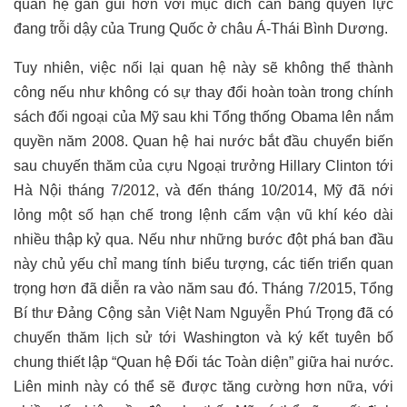
quan hệ gần gũi hơn với mục đích cân bằng quyền lực
đang trỗi dậy của Trung Quốc ở châu Á-Thái Bình Dương.
Tuy nhiên, việc nối lại quan hệ này sẽ không thể thành
công nếu như không có sự thay đổi hoàn toàn trong chính
sách đối ngoại của Mỹ sau khi Tổng thống Obama lên nắm
quyền năm 2008. Quan hệ hai nước bắt đầu chuyển biến
sau chuyến thăm của cựu Ngoại trưởng Hillary Clinton tới
Hà Nội tháng 7/2012, và đến tháng 10/2014, Mỹ đã nới
lỏng một số hạn chế trong lệnh cấm vận vũ khí kéo dài
nhiều thập kỷ qua. Nếu như những bước đột phá ban đầu
này chủ yếu chỉ mang tính biểu tượng, các tiến triển quan
trọng hơn đã diễn ra vào năm sau đó. Tháng 7/2015, Tổng
Bí thư Đảng Cộng sản Việt Nam Nguyễn Phú Trọng đã có
chuyến thăm lịch sử tới Washington và ký kết tuyên bố
chung thiết lập “Quan hệ Đối tác Toàn diện” giữa hai nước.
Liên minh này có thể sẽ được tăng cường hơn nữa, với