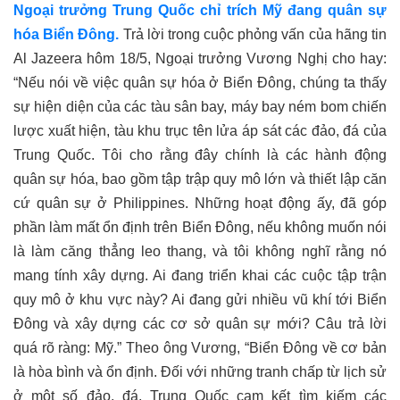
Ngoại trưởng Trung Quốc chỉ trích Mỹ đang quân sự
hóa Biển Đông.
Trả lời trong cuộc phỏng vấn
của hãng tin
Al Jazeera
hôm 18/5, Ngoại trưởng Vương Nghị cho hay:
“Nếu nói về việc quân sự hóa ở Biển Đông, chúng ta thấy
sự hiện diện của các tàu sân bay, máy bay ném bom chiến
lược xuất hiện, tàu khu trục tên lửa áp sát các đảo, đá của
Trung Quốc. Tôi cho rằng đây chính là các hành động
quân sự hóa, bao gồm tập trập quy mô lớn và thiết lập căn
cứ quân sự ở Philippines.
Những hoạt động ấy, đã góp
phần làm mất ổn định trên Biển Đông, nếu không muốn nói
là làm căng thẳng leo thang, và
tôi
không nghĩ rằng nó
mang tính xây dựng. Ai đang triển khai các cuộc tập trận
quy mô ở khu vực này? Ai đang gửi nhiều vũ khí tới Biển
Đông và xây dựng các cơ sở quân sự mới? Câu trả lời
quá rõ ràng: Mỹ
.” Theo ông Vương,
“Biển Đông về cơ bản
là hòa bình và ổn định. Đối với những tranh chấp từ lịch sử
ở một số
đảo,
đá
, Trung Quốc cam kết tìm kiếm các