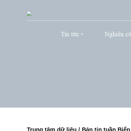
Tin tức
Nghiên c
Trung tâm dữ liệu
/
Bản tin tuần Biể