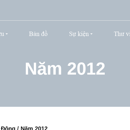
ứu
Bản đồ
Sự kiện
Thư v
Năm 2012
n Đông
/
Năm 2012