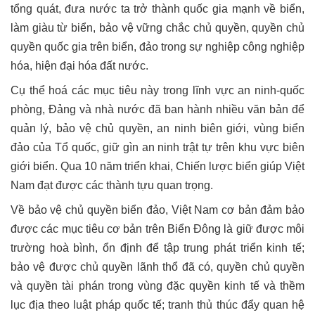
tổng quát, đưa nước ta trở thành quốc gia mạnh về biển,
làm giàu từ biển, bảo vệ vững chắc chủ quyền, quyền chủ
quyền quốc gia trên biển, đảo trong sự nghiệp công nghiệp
hóa, hiện đại hóa đất nước.
Cụ thể hoá các mục tiêu này trong lĩnh vực an ninh-quốc
phòng, Đảng và nhà nước đã ban hành nhiều văn bản để
quản lý, bảo vệ chủ quyền, an ninh biên giới, vùng biển
đảo của Tổ quốc, giữ gìn an ninh trật tự trên khu vực biên
giới biển. Qua 10 năm triển khai, Chiến lược biển giúp Việt
Nam đạt được các thành tựu quan trọng.
Về bảo vệ chủ quyền biển đảo, Việt Nam cơ bản đảm bảo
được các mục tiêu cơ bản trên Biển Đông là giữ được môi
trường hoà bình, ổn định để tập trung phát triển kinh tế;
bảo vệ được chủ quyền lãnh thổ đã có, quyền chủ quyền
và quyền tài phán trong vùng đặc quyền kinh tế và thềm
lục địa theo luật pháp quốc tế; tranh thủ thúc đẩy quan hệ