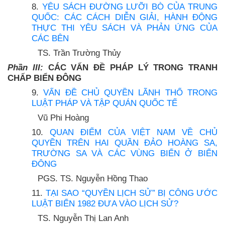
8.
YÊU SÁCH ĐƯỜNG LƯỠI BÒ CỦA TRUNG
QUỐC: CÁC CÁCH DIỄN GIẢI, HÀNH ĐỘNG
THỰC THI YÊU SÁCH VÀ PHẢN ỨNG CỦA
CÁC BÊN
TS. Trần Trường Thủy
Phần III:
CÁC VẤN ĐỀ PHÁP LÝ TRONG TRANH
CHẤP BIỂN ĐÔNG
9.
VẤN ĐỀ CHỦ QUYỀN LÃNH THỔ TRONG
LUẬT PHÁP VÀ TẬP QUÁN QUỐC TẾ
Vũ Phi Hoàng
10.
QUAN ĐIỂM CỦA VIỆT NAM VỀ CHỦ
QUYỀN TRÊN HAI QUẦN ĐẢO HOÀNG SA,
TRƯỜNG SA VÀ CÁC VÙNG BIỂN Ở BIỂN
ĐÔNG
PGS. TS. Nguyễn Hồng Thao
11.
TẠI SAO “QUYỀN LỊCH SỬ” BỊ CÔNG ƯỚC
LUẬT BIỂN 1982 ĐƯA VÀO LỊCH SỬ?
TS. Nguyễn Thị Lan Anh