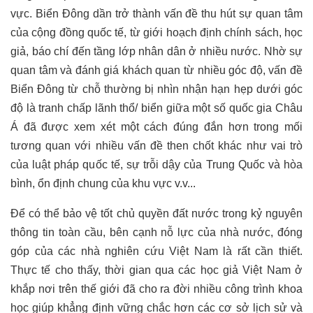
vực. Biển Đông dần trở thành vấn đề thu hút sự quan tâm
của cộng đồng quốc tế, từ giới hoạch định chính sách, học
giả, báo chí đến tầng lớp nhân dân ở nhiều nước. Nhờ sự
quan tâm và đánh giá khách quan từ nhiều góc độ, vấn đề
Biển Đông từ chỗ thường bị nhìn nhận hạn hẹp dưới góc
độ là tranh chấp lãnh thổ/ biển giữa một số quốc gia Châu
Á đã được xem xét một cách đúng đắn hơn trong mối
tương quan với nhiều vấn đề then chốt khác như vai trò
của luật pháp quốc tế, sự trỗi dậy của Trung Quốc và hòa
bình, ổn định chung của khu vực v.v...
Để có thể bảo vệ tốt chủ quyền đất nước trong kỷ nguyên
thông tin toàn cầu, bên cạnh nỗ lực của nhà nước, đóng
góp của các nhà nghiên cứu Việt Nam là rất cần thiết.
Thực tế cho thấy, thời gian qua các học giả Việt Nam ở
khắp nơi trên thế giới đã cho ra đời nhiều công trình khoa
học giúp khẳng định vững chắc
hơn các cơ sở lịch sử và