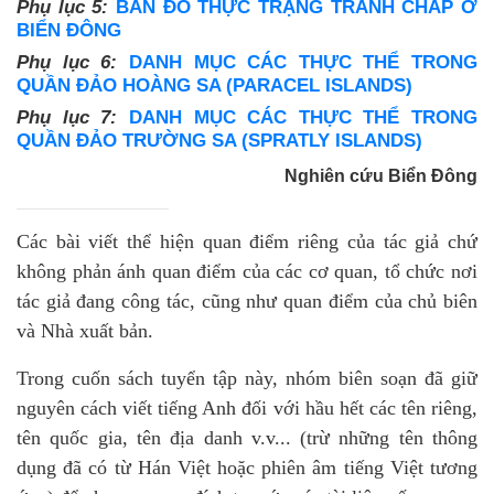
Phụ lục 5:
BẢN ĐỒ THỰC TRẠNG TRANH CHẤP Ở
BIỂN ĐÔNG
Phụ lục 6:
DANH MỤC CÁC THỰC THỂ TRONG
QUẦN ĐẢO HOÀNG SA (PARACEL ISLANDS)
Phụ lục 7:
DANH MỤC CÁC THỰC THỂ TRONG
QUẦN ĐẢO TRƯỜNG SA (SPRATLY ISLANDS)
Nghiên cứu Biển Đông
Các bài viết thể hiện quan điểm riêng của tác giả chứ
không phản ánh quan điểm của các cơ quan, tổ chức nơi
tác giả đang công tác, cũng như quan điểm của chủ biên
và Nhà xuất bản.
Trong cuốn sách tuyển tập này, nhóm biên soạn đã giữ
nguyên cách viết tiếng Anh đối với hầu hết các tên riêng,
tên quốc gia, tên địa danh v.v... (trừ những tên thông
dụng đã có từ Hán Việt hoặc phiên âm tiếng Việt tương