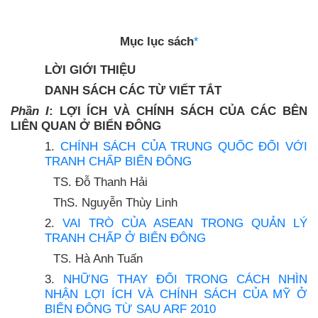
Mục lục sách
*
LỜI GIỚI THIỆU
DANH SÁCH CÁC TỪ VIẾT TẮT
Phần I
: LỢI ÍCH VÀ CHÍNH SÁCH CỦA CÁC BÊN
LIÊN QUAN Ở BIỂN ĐÔNG
1.
CHÍNH SÁCH CỦA TRUNG QUỐC ĐỐI VỚI
TRANH CHẤP BIỂN ĐÔNG
TS. Đỗ Thanh Hải
ThS. Nguyễn Thùy Linh
2.
VAI TRÒ CỦA ASEAN TRONG QUẢN LÝ
TRANH CHẤP Ở BIỂN ĐÔNG
TS. Hà Anh Tuấn
3.
NHỮNG THAY ĐỔI TRONG CÁCH NHÌN
NHẬN LỢI ÍCH VÀ CHÍNH SÁCH CỦA MỸ Ở
BIỂN ĐÔNG TỪ SAU ARF 2010