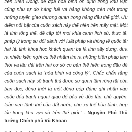
trên Biển Đông, đe dọa hòa bình ổn định trong khu vực
cũng như tự do hàng hải và hàng không trên một trong
những tuyến giao thương quan trọng hàng đầu thế giới. Ưu
điểm nổi bật của cuốn sách này thể hiện trên mấy mặt. Một
là tính tổng thể, đề cập tới mọi khía cạnh lịch sử, thực tế,
pháp lý trong sự đối sánh với luật pháp và thông lệ quốc tế;
hai là, tính khoa học khách quan; ba là tính xây dựng, đưa
ra nhiều kiến nghị cụ thể nhằm tìm ra những biện pháp tạm
thời và lâu dài trên hai cơ sở cơ bản thể hiện trong đầu đề
của cuốn sách là “hòa bình và công lý”. Chắc chắn rằng
cuốn sách này sẽ tranh thủ được sự quan tâm rộng rãi của
bạn đọc; đồng thời là một đóng góp đáng ghi nhận vào
cuộc đấu tranh ngoại giao để bảo vệ độc lập, chủ quyền,
toàn vẹn lãnh thổ của đất nước, cho xu thế hòa bình, hợp
tác trong khu vực và trên thế giới
.” -
Nguyên Phó Thủ
tướng Chính phủ Vũ Khoan