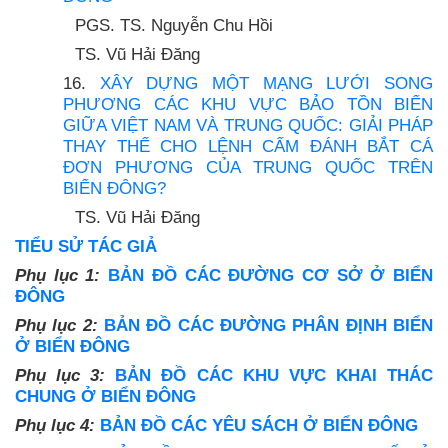
PGS. TS. Nguyễn Chu Hồi
TS. Vũ Hải Đăng
16.
XÂY DỰNG MỘT MẠNG LƯỚI SONG
PHƯƠNG CÁC KHU VỰC BẢO TỒN BIỂN
GIỮA VIỆT NAM VÀ TRUNG QUỐC: GIẢI PHÁP
THAY THẾ CHO LỆNH CẤM ĐÁNH BẮT CÁ
ĐƠN PHƯƠNG CỦA TRUNG QUỐC TRÊN
BIỂN ĐÔNG?
TS. Vũ Hải Đăng
TIỂU SỬ TÁC GIẢ
Phụ lục 1:
BẢN ĐỒ CÁC ĐƯỜNG CƠ SỞ Ở BIỂN
ĐÔNG
Phụ lục 2:
BẢN ĐỒ CÁC ĐƯỜNG PHÂN ĐỊNH BIỂN
Ở BIỂN ĐÔNG
Phụ lục 3:
BẢN ĐỒ CÁC KHU VỰC KHAI THÁC
CHUNG Ở BIỂN ĐÔNG
Phụ lục 4:
BẢN ĐỒ CÁC YÊU SÁCH Ở BIỂN ĐÔNG