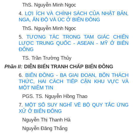
ThS. Nguyễn Minh Ngọc
4.
LỢI ÍCH VÀ CHÍNH SÁCH CỦA NHẬT BẢN,
NGA, ẤN ĐỘ VÀ ÚC Ở BIỂN ĐÔNG
ThS. Nguyễn Minh Ngọc
5.
TƯƠNG TÁC TRONG TAM GIÁC CHIẾN
LƯỢC TRUNG QUỐC - ASEAN - MỸ Ở BIỂN
ĐÔNG
TS. Trần Trường Thủy
Phần II:
DIỄN BIẾN TRANH CHẤP BIỂN ĐÔNG
6.
BIỂN ĐÔNG - BA GIAI ĐOẠN, BỐN THÁCH
THỨC, HAI CÁCH TIẾP CẬN KHU VỰC VÀ
MỘT NIỀM TIN
PGS. TS. Nguyễn Hồng Thao
7.
MỘT SỐ SUY NGHĨ VỀ BỘ QUY TẮC ỨNG
XỬ Ở BIỂN ĐÔNG
Nguyễn Thị Thanh Hà
Nguyễn Đăng Thắng