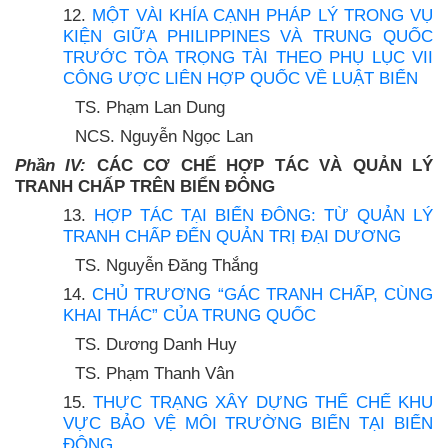
12.
MỘT VÀI KHÍA CẠNH PHÁP LÝ TRONG VỤ
KIỆN GIỮA PHILIPPINES VÀ TRUNG QUỐC
TRƯỚC TÒA TRỌNG TÀI THEO PHỤ LỤC VII
CÔNG ƯỢC LIÊN HỢP QUỐC VỀ LUẬT BIỂN
TS. Phạm Lan Dung
NCS. Nguyễn Ngọc Lan
Phần IV:
CÁC CƠ CHẾ HỢP TÁC VÀ QUẢN LÝ
TRANH CHẤP TRÊN BIỂN ĐÔNG
13.
HỢP TÁC TẠI BIỂN ĐÔNG: TỪ QUẢN LÝ
TRANH CHẤP ĐẾN QUẢN TRỊ ĐẠI DƯƠNG
TS. Nguyễn Đăng Thắng
14.
CHỦ TRƯƠNG “GÁC TRANH CHẤP, CÙNG
KHAI THÁC” CỦA TRUNG QUỐC
TS. Dương Danh Huy
TS. Phạm Thanh Vân
15.
THỰC TRẠNG XÂY DỰNG THỂ CHẾ KHU
VỰC BẢO VỆ MÔI TRƯỜNG BIỂN TẠI BIỂN
ĐÔNG