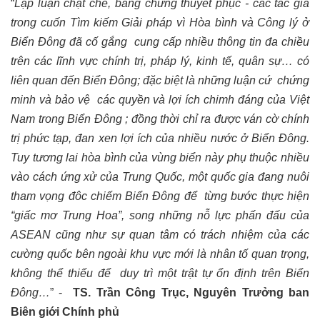
“
Lập luận chặt chẽ, bằng chứng thuyết phục - các tác giả
trong cuốn Tìm kiếm Giải pháp vì Hòa bình và Công lý ở
Biển Đông đã cố gắng
cung cấp nhiều thông tin đa chiều
trên các lĩnh vực chính trị, pháp lý, kinh tế, quân sự… có
liên quan đến Biển Đông; đặc biệt là những luận cứ
chứng
minh và bảo vệ
các quyền và lợi ích chimh đáng của Việt
Nam trong Biển Đông ; đồng thời chỉ ra được ván cờ chính
trị phức tạp, đan xen lợi ích của nhiều nước ở Biển Đông.
Tuy tương lai hòa bình của vùng biển này phụ thuộc nhiều
vào cách ứng xử của Trung Quốc, một quốc gia đang nuôi
tham vọng đôc chiếm Biển Đông để
từng bước thực hiện
“giấc mơ Trung Hoa”, song những nỗ lực phấn đấu của
ASEAN cũng như sự quan tâm có trách nhiệm của các
cường quốc bên ngoài khu vực mới là nhân tố quan trọng,
không thể thiếu để
duy trì một trật tự ổn định trên Biển
Đông…
” -
TS. Trần Công Trục, Nguyên Trưởng ban
Biên giới Chính phủ