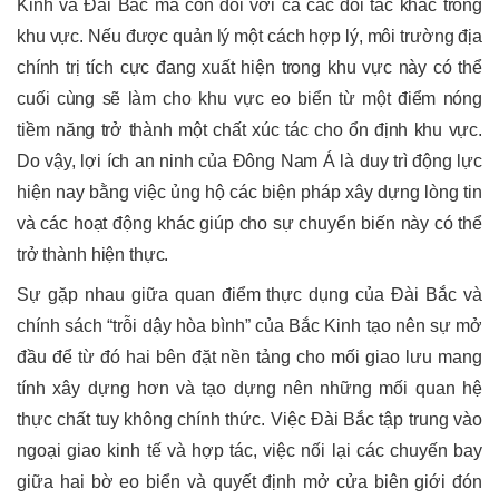
Kinh và Đài Bắc mà còn đối với cả các đối tác khác trong
khu vực. Nếu được quản lý một cách hợp lý, môi trường địa
chính trị tích cực đang xuất hiện trong khu vực này có thể
cuối cùng sẽ làm cho khu vực eo biển từ một điểm nóng
tiềm năng trở thành một chất xúc tác cho ổn định khu vực.
Do vậy, lợi ích an ninh của Đông Nam Á là duy trì động lực
hiện nay bằng việc ủng hộ các biện pháp xây dựng lòng tin
và các hoạt động khác giúp cho sự chuyển biến này có thể
trở thành hiện thực.
Sự gặp nhau giữa quan điểm thực dụng của Đài Bắc và
chính sách “trỗi dậy hòa bình” của Bắc Kinh tạo nên sự mở
đầu để từ đó hai bên đặt nền tảng cho mối giao lưu mang
tính xây dựng hơn và tạo dựng nên những mối quan hệ
thực chất tuy không chính thức. Việc Đài Bắc tập trung vào
ngoại giao kinh tế và hợp tác, việc nối lại các chuyến bay
giữa hai bờ eo biển và quyết định mở cửa biên giới đón