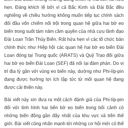
hẹn. Đáng khích lệ bởi vì cả Bắc Kinh và Đài Bắc đều
nghiêng về chiều hướng không muốn tiếp tục chính sách
đối đầu vốn chiếm nổi trội trong quan hệ giữa hai bờ eo
biển trong suốt tám năm cầm quyền của nhà cựu lãnh đạo
Đài Loan Trần Thủy Biển. Rất hứa hẹn vì các tổ chức bán
chính thức như Hiệp hội các quan hệ hai bờ eo biển Đài
L
oan đóng tại Trung quốc (ARATS) và Quỹ Trao đổi giữa
hai bờ eo biển Đài
L
oan (SEF) đã nối lại đàm phán. Do vị
trí địa lý gần với vùng eo biển này, dường như Phi-líp-pin
đang được hưởng lợi ích lập tức từ mối quan hệ đang
được cải thiện này.
Bài viết này xin đưa ra một cách đánh giá của Phi-líp-pin
đối với tình hình hai bên bờ eo biển trong bối cảnh có
những biến động gần đây nhất của khu vực và trên thế
giới. Bài viết cũng nhấn mạnh tới những cơ hội mới có thể