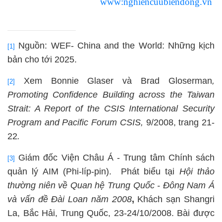
www:nghiencuubiendong.vn
Nguồn: WEF- China and the World: Những kịch
[1]
bản cho tới 2025.
Xem Bonnie Glaser và Brad Gloserman
,
[2]
Promoting
Confidence
Building
across the
Taiwan
Strait
: A Report of the CSIS International Security
Program and Pacific Forum CSIS,
9/2008, trang 21-
22
.
Giám đốc Viện Châu Á - Trung tâm Chính sách
[3]
quản lý AIM (Phi-líp-pin).
Phát biểu tại
Hội thảo
thường niên về Quan hệ Trung Quốc - Đông Nam Á
và vấn đề Đài Loan năm 2008
,
Khách sạn Shangri
La, Bắc Hải, Trung Quốc, 23-24/10/2008. Bài được