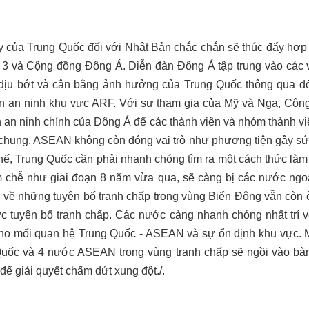
 của Trung Quốc đối với Nhật Bản chắc chắn sẽ thúc đẩy hợp t
3 và Cộng đồng Đông Á. Diễn đàn Đông Á tập trung vào các v
 dịu bớt và cân bằng ảnh hưởng của Trung Quốc thông qua đố
àn an ninh khu vực ARF. Với sự tham gia của Mỹ và Nga, Cộ
n an ninh chính của Đông Á để các thành viên và nhóm thành vi
chung. ASEAN không còn đóng vai trò như phương tiện gây sức
thế, Trung Quốc cần phải nhanh chóng tìm ra một cách thức là
m chễ như giai đoạn 8 năm vừa qua, sẽ càng
bị các nước ngo
n về những tuyên bố tranh chấp trong vùng Biển Đông vẫn còn
c tuyên bố tranh chấp. Các nước càng nhanh chóng nhất trí
ho mối quan hệ Trung Quốc - ASEAN và sự ổn định khu vực. Mộ
Quốc và 4 nước ASEAN trong vùng tranh chấp sẽ ngồi vào bàn
 giải quyết chấm dứt xung đột./.