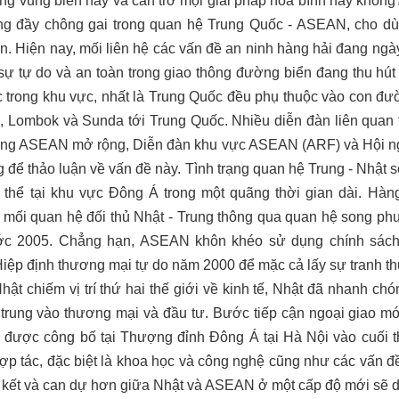
ong vùng biển này và cản trở mọi giải pháp hòa bình hay không
ờng đầy chông gai trong quan hệ Trung Quốc - ASEAN, cho 
. Hiện nay, mối liên hệ các vấn đề an ninh hàng hải đang ngày
 sự tự do và an toàn trong giao thông đường biển đang thu hút 
c trong khu vực, nhất là Trung Quốc đều phụ thuộc vào con đư
a,
Lombok
và Sunda tới Trung Quốc. Nhiều diễn đàn liên quan 
òng ASEAN mở rộng, Diễn đàn khu vực ASEAN (ARF) và Hội n
 để thảo luận về vấn đề này. Tình trạng quan hệ Trung - Nhật s
g thể tại khu vực Đông Á trong một quãng thời gian dài. Hàn
mối quan hệ đối thủ Nhật - Trung thông qua quan hệ song ph
trước 2005. Chẳng hạn, ASEAN khôn khéo sử dụng chính sá
Hiệp định thương mại tự do năm 2000 để mặc cả lấy sự tranh th
ật chiếm vị trí thứ hai thế giới về kinh tế, Nhật đã nhanh ch
 trung vào thương mại và đầu tư. Bước tiếp cận ngoại giao 
 được công bố tại Thượng đỉnh Đông Á tại Hà Nội vào cuối th
ợp tác, đặc biệt là khoa học và công nghệ cũng như các vấn đề
ên kết và can dự hơn giữa Nhật và ASEAN ở một cấp độ mới sẽ d