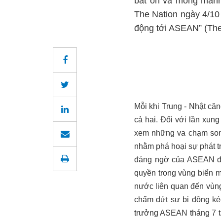
bất ổn và mong manh 
The Nation ngày 4/10 
động tới ASEAN” (The 
Mỗi khi Trung - Nhật c
cả hai. Đối với lần xun
xem những va chạm son
nhằm phá hoại sự phát t
đáng ngờ của ASEAN đối
quyền trong vùng biển 
nước liên quan đến vùng
chấm dứt sự bị động ké
trưởng ASEAN tháng 7 t