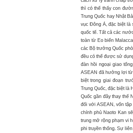
cách xử lý tranh chấp tr
thì có thể thấy con đư
Trung Quốc hay Nhật Bản
vục Đông Á, đặc biệt là
quốc tế. Tất cả các nướ
toàn từ Eo biển Malacc
các Bộ trưởng Quốc ph
đều có thể được sử dụng
đàn hồi ngoại giao tổn
ASEAN đã hưởng lợi từ 
biệt trong giai đoạn 
Trung Quốc, đặc biệt là 
Quốc gần đây thay thế Nh
đối với ASEAN, vốn tập
chính phủ Naoto Kan sẽ
trung mở rộng phạm vi h
phi truyền thống. Sự li