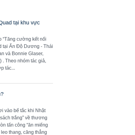
Quad tại khu vực
o “Tăng cường kết nối
 tại Ấn Độ Dương - Thái
an và Bonnie Glaser,
 . Theo nhóm tác giả,
 tác...
n?
ơi vào bế tắc khi Nhật
 sách trắng” về thương
đòn tấn công “ăn miếng
 leo thang, căng thẳng