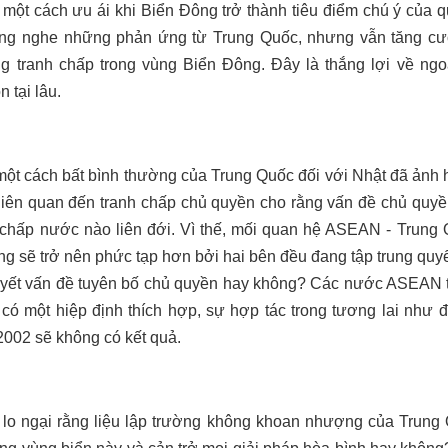
 một cách ưu ái khi Biển Đông trở thành tiêu điểm chú ý của q
ng nghe những phản ứng từ Trung Quốc, nhưng vẫn tăng c
g tranh chấp trong vùng Biển Đông.
Đây là thắng lợi về ng
 tại lâu.
t cách bất bình thường của Trung Quốc đối với Nhật đã ảnh h
ên quan đến tranh chấp chủ quyền cho rằng vấn đề chủ quyền 
 chấp nước nào liên đới. Vì thế, mối quan hệ ASEAN - Trung Q
g sẽ trở nên phức tạp hơn bởi hai bên đều đang tập trung quyế
quyết vấn đề tuyên bố chủ quyền hay không? Các nước ASEAN 
 có một hiệp định thích hợp, sự hợp tác trong tương lai như
002 sẽ không có kết quả.
o ngại rằng liệu lập trường không khoan nhượng của Trung