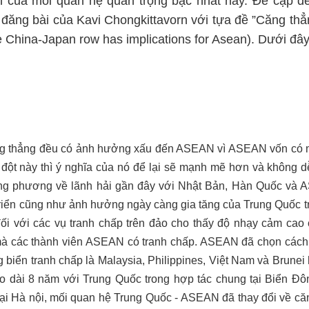
của mối quan hệ quan trọng bậc nhất này. Đề cập đế
đăng bài của Kavi Chongkittavorn với tựa đề ”Căng thẳ
China-Japan row has implications for Asean). Dưới đây l
ăng thẳng đều có ảnh hưởng xấu đến ASEAN vì ASEAN vốn có m
g đột này thì ý nghĩa của nó để lại sẽ mạnh mẽ hơn và không d
g phương về lãnh hải gần đây với Nhật Bản, Hàn Quốc và A
riển cũng như ảnh hưởng ngày càng gia tăng của Trung Quốc t
 với các vụ tranh chấp trên đảo cho thấy độ nhạy cảm cao
mà các thành viên ASEAN có tranh chấp. ASEAN đã chọn cách d
 biển tranh chấp là Malaysia, Philippines, Việt Nam và Brune
o dài 8 năm với Trung Quốc trong hợp tác chung tại Biển Đô
ại Hà nội, mối quan hệ Trung Quốc - ASEAN đã thay đổi về că