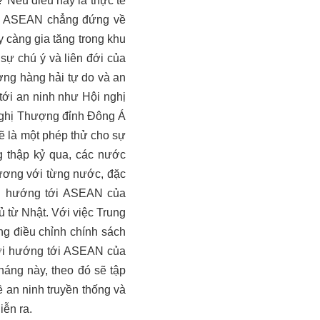
? Nếu điều này là thực tế
dù ASEAN chẳng đứng về
 càng gia tăng trong khu
sự chú ý và liên đới của
ờng hàng hải tự do và an
tới an ninh như Hội nghị
ghị Thượng đỉnh Đông Á
ẽ là một phép thử cho sự
g thập kỷ qua, các nước
ương với từng nước, đặc
ch hướng tới ASEAN của
ủ từ Nhật. Với việc Trung
óng điều chỉnh chính sách
mới hướng tới ASEAN của
áng này, theo đó sẽ tập
 an ninh truyền thống và
iễn ra.