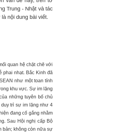
n vấn đề này, trên tờ
ng Trung - Nhật và tác
à nội dung bài viết.
ối quan hệ chặt chẽ với
ễ phai nhạt. Bắc Kinh đã
SEAN như một toan tính
rong khu vực. Sự im lặng
 của những tuyên bố chủ
uy trì sự im lặng như 4
i hiện đang cố gắng nhằm
ng. Sau Hội nghị cấp Bộ
n bản; không còn nữa sự