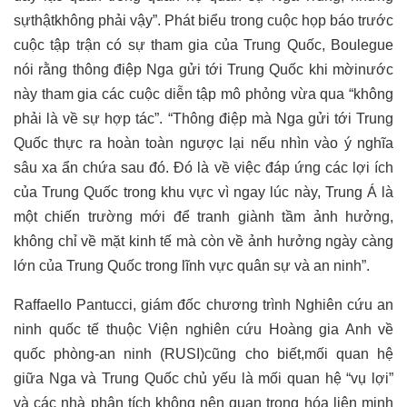
sự
thật
không phải vậy”. Phát biểu trong cuộc họp báo trước
cuộc tập trận có sự tham gia của Trung Quốc, Boulegue
nói rằng thông điệp Nga gửi tới Trung Quốc khi mờinước
này tham gia các cuộc diễn tập mô phỏng vừa qua “không
phải là về sự hợp tác
”
.
“
Thông điệp mà Nga gửi tới Trung
Quốc thực ra hoàn toàn ngược lại nếu nhìn vào ý nghĩa
sâu xa ẩn chứa sau đó. Đó là về việc đáp ứng các lợi ích
của Trung Quốc trong khu vực vì ngay lúc này, Trung Á là
một chiến trường mới để tranh giành tầm ảnh hưởng,
không chỉ về mặt kinh tế mà còn về ảnh hưởng ngày càng
lớn của Trung Quốc trong lĩnh vực quân sự và an ninh”.
Raffaello Pantucci, giám đốc chương trình Nghiên cứu an
ninh quốc tế thuộc Viện nghiên cứu Hoàng gia Anh về
quốc phòng-an ninh (RUSI)cũng cho biết
,
mối quan hệ
giữa Nga và Trung Quốc chủ yếu là mối quan hệ “vụ lợi”
và các nhà phân tích không nên quan trọng hóa liên minh