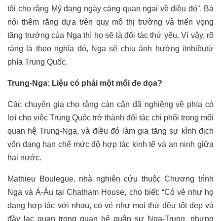
tôi cho rằng Mỹ đang ngày càng quan ngại về điều đó”. Bà
nói thêm rằng dựa trên quy mô thị trường và triển vọng
tăng trưởng của Nga thì họ sẽ là đối tác thứ yếu. Vì vậy, rõ
ràng là theo nghĩa đó, Nga sẽ chịu ảnh hưởng ít
nhiều
từ
phía Trung Quốc.
Trung-Nga: Liệu có phải một mối đe dọa?
Các chuyên gia cho rằng cán cân đã nghiêng về phía có
lợi cho việc Trung Quốc trở thành đối tác chi phối trong mối
quan hệ Trung-Nga, và điều đó làm gia tăng sự kình địch
vốn đang hạn chế mức độ hợp tác kinh tế và an ninh giữa
hai nước.
Mathieu Boulegue, nhà nghiên cứu thuộc Chương trình
Nga và Á-Âu tại Chatham House, cho biết: “Có vẻ như họ
đang hợp tác với nhau, có vẻ như mọi thứ đều tốt đẹp và
đầy lạc quan trong quan hệ quân sự Nga-Trung, nhưng