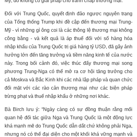
Mỹ, do không có giải pháp cho tranh chấp thương mại.
Đối với Trung Quốc, quyết định đảo ngược nguyên trạng
của Tổng thống Trump khi đề cập đến thương mại Trung-
Mỹ - vì những gì ông coi là các thông lệ thương mại không
công bằng - và kết quả là áp thuế đối với số hàng hóa
nhập khẩu của Trung Quốc trị giá hàng tỷ USD, đã gây ảnh
hưởng lớn đến tăng trưởng và tiềm năng kinh tế của nước
này. Trong bối cảnh đó, việc thúc đẩy thương mại song
phương Trung-Nga có thể mở ra cơ hội tăng trưởng cho
cả Moskva và Bắc Kinh khi các nhà lập pháp và quan chức
đối mặt với các rào cản thương mại như các biện pháp
trừng phạt và thuế nhập khẩu ở những nơi khác.
Bà Birch lưu ý: “Ngày càng có sự đồng thuận rằng mối
quan hệ đối tác giữa Nga và Trung Quốc là một động lực
khá mạnh mẽ do Trung Quốc dẫn dắt chứ không phải Nga,
nhưng nó có thể đại diện cho một khối khá vững mạnh và