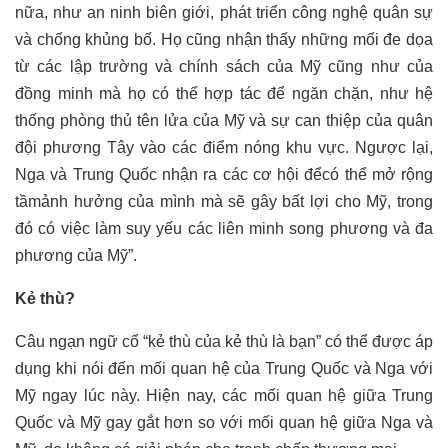
nữa, như an ninh biên giới, phát triển công nghệ quân sự
và chống khủng bố. Họ cũng nhận thấy những mối đe dọa
từ các lập trường và chính sách của Mỹ cũng như của
đồng minh mà họ có thể hợp tác để ngăn chặn, như hệ
thống phòng thủ tên lửa của Mỹ và sự can thiệp của quân
đội phương Tây vào các điểm nóng khu vực. Ngược lại,
Nga và Trung Quốc nhận ra các cơ hội để
có thể
mở rộng
tầmảnh hưởng của mình mà sẽ gây bất lợi cho Mỹ, trong
đó có việc làm suy yếu các liên minh song phương và đa
phương của Mỹ”.
Kẻ thù?
Câu ngạn ngữ cổ “kẻ thù của kẻ thù là bạn” có thể được áp
dụng khi nói đến mối quan hệ của Trung Quốc và Nga với
Mỹ ngay lúc này. Hiện nay, các mối quan hệ giữa Trung
Quốc và Mỹ gay gắt hơn so với mối quan hệ giữa Nga và