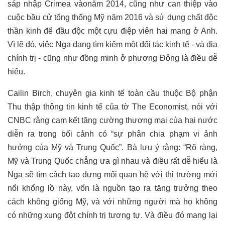
sáp nhập Crimea vàonăm 2014, cũng như can thiệp vào
cuộc bầu cử tổng thống Mỹ năm 2016 và sử dụng chất độc
thần kinh để đầu độc một cựu điệp viên hai mang ở Anh.
Vì lẽ đó, việc Nga đang tìm kiếm một đối tác kinh tế - và địa
chính trị - cũng như đồng minh ở phương Đông là điều dễ
hiểu.
Cailin Birch, chuyên gia kinh tế toàn cầu thuộc Bộ phận
Thu thập thông tin kinh tế của tờ The Economist, nói với
CNBC rằng cam kết tăng cường thương mại của hai nước
diễn ra trong bối cảnh có “sự phân chia phạm vi ảnh
hưởng của Mỹ và Trung Quốc”. Bà lưu ý rằng: “Rõ ràng,
Mỹ và Trung Quốc chẳng ưa gì nhau và điều rất dễ hiểu là
Nga sẽ tìm cách tạo dựng mối quan hệ với thị trường mới
nổi khổng lồ này, vốn là nguồn tạo ra tăng trưởng theo
cách không giống Mỹ, và với những người mà họ không
có những xung đột chính trị tương tự. Và điều đó mang lại