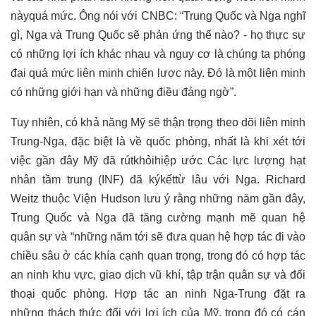
nàyquá mức. Ông nói với CNBC: “Trung Quốc và Nga nghĩ
gì, Nga và Trung Quốc sẽ phản ứng thế nào? - họ thực sự
có những lợi ích khác nhau và nguy cơ là chúng ta phóng
đại quá mức liên minh chiến lược này. Đó là một liên minh
có những giới hạn và những điều đáng ngờ”.
Tuy nhiên, có khả năng Mỹ sẽ thận trọng theo dõi liên minh
Trung-Nga, đặc biệt là về quốc phòng, nhất là khi xét tới
việc gần đây Mỹ đã rút
khỏi
hiệp ước Các lực lượng hạt
nhân tầm trung (INF) đã ký
kết
từ lâu với Nga. Richard
Weitz thuộc Viện Hudson lưu ý rằng những năm gần đây,
Trung Quốc và Nga đã tăng cường mạnh mẽ quan hệ
quân sự và “những năm tới sẽ đưa quan hệ hợp tác đi vào
chiều sâu ở các khía cạnh quan trọng, trong đó có hợp tác
an ninh khu vực, giao dịch vũ khí, tập trận quân sự và đối
thoại quốc phòng. Hợp tác an ninh Nga-Trung đặt ra
những thách thức đối với lợi ích của Mỹ, trong đó có cán