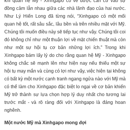
khi quan hệ Mỹ - Xinhgapo có vẻ được căn cứ vào sự
đồng cảm lẫn nhau giữa các nhà lãnh đạo của hai nước.
Như Lý Hiển Long đã từng nói, “Xinhgapo có một mối
quan hệ tốt, rất sâu sắc, lâu bền và trên nhiều mặt với Mỹ.
Chúng tôi muốn điều này sẽ tiếp tục như vậy. Chúng tôi coi
đó không chỉ như một thuận lợi về mặt chiến thuật mà còn
như một sự hội tụ cơ bản những lợi ích.” Trong khi
Xinhgapo bám lấy lý do cho rằng quan hệ Mỹ - Xinhgapo
không chắc sẽ mạnh lên như hiện nay nếu thiếu một sự
hội tụ may mắn và cùng có lợi như vậy, việc hiện tại không
có bất kỳ một nước cạnh tranh ngang ngửa nào với Mỹ mà
có thể làm cho Xinhgapo đặc biệt lo ngại về cơ bản khiến
Mỹ trở thành sự lựa chọn hợp lý duy nhất cho tương lai
trước mắt - và rõ ràng đối với Xinhgapo là đáng hoan
nghênh.
Một nước Mỹ mà Xinhgapo mong đợi