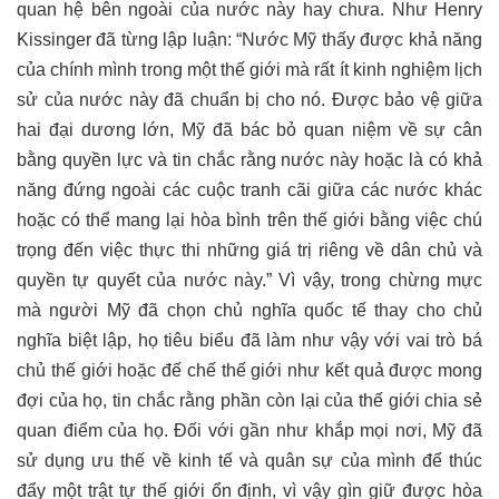
quan hệ bên ngoài của nước này hay chưa. Như Henry
Kissinger đã từng lập luận: “Nước Mỹ thấy được khả năng
của chính mình trong một thế giới mà rất ít kinh nghiệm lịch
sử của nước này đã chuẩn bị cho nó. Được bảo vệ giữa
hai đại dương lớn, Mỹ đã bác bỏ quan niệm về sự cân
bằng quyền lực và tin chắc rằng nước này hoặc là có khả
năng đứng ngoài các cuộc tranh cãi giữa các nước khác
hoặc có thể mang lại hòa bình trên thế giới bằng việc chú
trọng đến việc thực thi những giá trị riêng về dân chủ và
quyền tự quyết của nước này.” Vì vậy, trong chừng mực
mà người Mỹ đã chọn chủ nghĩa quốc tế thay cho chủ
nghĩa biệt lập, họ tiêu biểu đã làm như vậy với vai trò bá
chủ thế giới hoặc đế chế thế giới như kết quả được mong
đợi của họ, tin chắc rằng phần còn lại của thế giới chia sẻ
quan điểm của họ. Đối với gần như khắp mọi nơi, Mỹ đã
sử dụng ưu thế về kinh tế và quân sự của mình để thúc
đẩy một trật tự thế giới ổn định, vì vậy gìn giữ được hòa