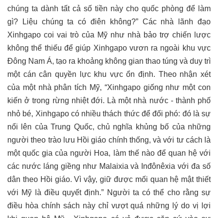
chúng ta dành tất cả số tiền này cho quốc phòng để làm
gì? Liệu chúng ta có điên không?” Các nhà lãnh đạo
Xinhgapo coi vai trò của Mỹ như nhà bảo trợ chiến lược
không thể thiếu để giúp Xinhgapo vươn ra ngoài khu vực
Đông Nam Á, tạo ra khoảng không gian thao túng và duy trì
một cán cân quyền lực khu vực ổn định. Theo nhận xét
của một nhà phân tích Mỹ, “Xinhgapo giống như một con
kiến ở trong rừng nhiệt đới. Là một nhà nước - thành phố
nhỏ bé, Xinhgapo có nhiều thách thức để đối phó: đó là sự
nổi lên của Trung Quốc, chủ nghĩa khủng bố của những
người theo trào lưu Hồi giáo chính thống, và với tư cách là
một quốc gia của người Hoa, làm thế nào để quan hệ với
các nước láng giềng như Malaixia và Inđônêxia với đa số
dân theo Hồi giáo. Vì vậy, giữ được mối quan hệ mật thiết
với Mỹ là điều quyết định.” Người ta có thể cho rằng sự
điều hòa chính sách này chỉ vượt quá những lý do vị lợi