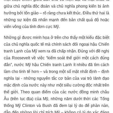
giữa chủ nghĩa độc đoán và chủ nghĩa phong kiến bị ảnh
hưởng bởi tôn giáo – rõ ràng chưa kết thúc. Điều thứ hai là
những sự kiện đã nhấn mạnh đến bản chất quá độ hoặc
viển vông của tính đơn cực Mỹ.
Những gì được minh họa ở trên cho thấy một kiểu đặc biệt
của chủ nghĩa quốc tế mà chính sách đối ngoại hậu Chiến
tranh Lạnh của Mỹ xem ra đã chấp nhận. Đúng với đề nghị
của Roosevelt về việc “kiểm soát thế giới một cách đúng
đắn”, nước Mỹ hậu Chiến tranh Lạnh ít nhiều đã tìm cách
làm cho tinh tế hơn – và trong một số mặt nhất định – định
nghĩa lại - những nguyên tắc cơ bản của vai trò lãnh đạo
mặc định của nước này như một siêu cường độc nhất trên
thế giới. Theo quan điểm của các nước đồng minh châu
Âu (trên lục địa) của Mỹ, những năm dưới thời các Tổng
thống Mỹ Clinton và Bush đã đem lại lý do để phàn nàn,
dẫn đến những lời chỉ trích Mỹ – không có lý do xác đáng