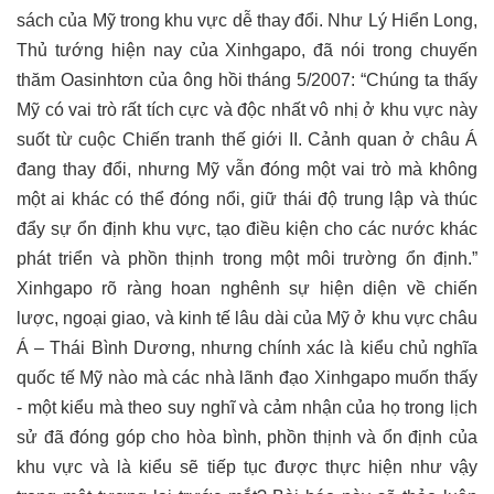
sách của Mỹ trong khu vực dễ thay đổi. Như Lý Hiển Long,
Thủ tướng hiện nay của Xinhgapo, đã nói trong chuyến
thăm Oasinhtơn của ông hồi tháng 5/2007: “Chúng ta thấy
Mỹ có vai trò rất tích cực và độc nhất vô nhị ở khu vực này
suốt từ cuộc Chiến tranh thế giới II. Cảnh quan ở châu Á
đang thay đổi, nhưng Mỹ vẫn đóng một vai trò mà không
một ai khác có thể đóng nổi, giữ thái độ trung lập và thúc
đẩy sự ổn định khu vực, tạo điều kiện cho các nước khác
phát triển và phồn thịnh trong một môi trường ổn định.”
Xinhgapo rõ ràng hoan nghênh sự hiện diện về chiến
lược, ngoại giao, và kinh tế lâu dài của Mỹ ở khu vực châu
Á – Thái Bình Dương, nhưng chính xác là kiểu chủ nghĩa
quốc tế Mỹ nào mà các nhà lãnh đạo Xinhgapo muốn thấy
- một kiểu mà theo suy nghĩ và cảm nhận của họ trong lịch
sử đã đóng góp cho hòa bình, phồn thịnh và ổn định của
khu vực và là kiểu sẽ tiếp tục được thực hiện như vậy