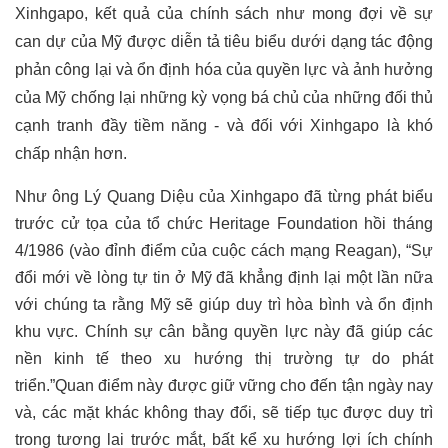
Xinhgapo, kết quả của chính sách như mong đợi về sự
can dự của Mỹ được diễn tả tiêu biểu dưới dạng tác động
phản công lại và ổn định hóa của quyền lực và ảnh hưởng
của Mỹ chống lại những kỳ vọng bá chủ của những đối thủ
cạnh tranh đầy tiềm năng - và đối với Xinhgapo là khó
chấp nhận hơn.
Như ông Lý Quang Diệu của Xinhgapo đã từng phát biểu
trước cử tọa của tổ chức Heritage Foundation hồi tháng
4/1986 (vào đỉnh điểm của cuộc cách mạng Reagan), “Sự
đổi mới về lòng tự tin ở Mỹ đã khẳng định lại một lần nữa
với chúng ta rằng Mỹ sẽ giúp duy trì hòa bình và ổn định
khu vực. Chính sự cân bằng quyền lực này đã giúp các
nền kinh tế theo xu hướng thị trường tự do phát
triển.”Quan điểm này được giữ vững cho đến tận ngày nay
và, các mặt khác không thay đổi, sẽ tiếp tục được duy trì
trong tương lai trước mắt, bất kể xu hướng lợi ích chính