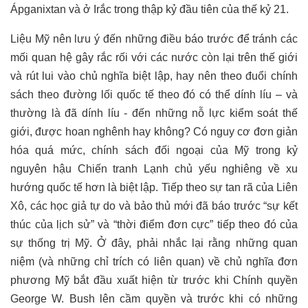
Ápganixtan và ở Irắc trong thập kỷ đầu tiên của thế kỷ 21.
Liệu Mỹ nên lưu ý đến những điều báo trước để tránh các
mối quan hệ gây rắc rối với các nước còn lại trên thế giới
và rút lui vào chủ nghĩa biệt lập, hay nên theo đuổi chính
sách theo đường lối quốc tế theo đó có thể dính líu – và
thường là đã dính líu - đến những nỗ lực kiểm soát thế
giới, được hoan nghênh hay không? Có nguy cơ đơn giản
hóa quá mức, chính sách đối ngoại của Mỹ trong kỷ
nguyên hậu Chiến tranh Lạnh chủ yếu nghiêng về xu
hướng quốc tế hơn là biệt lập. Tiếp theo sự tan rã của Liên
Xô, các học giả tự do và bảo thủ mới đã báo trước “sự kết
thúc của lịch sử” và “thời điểm đơn cực” tiếp theo đó của
sự thống trị Mỹ. Ở đây, phải nhắc lại rằng những quan
niệm (và những chỉ trích có liên quan) về chủ nghĩa đơn
phương Mỹ bắt đầu xuất hiện từ trước khi Chính quyền
George W. Bush lên cầm quyền và trước khi có những