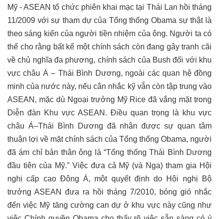
Mỹ - ASEAN tổ chức phiên khai mạc tại Thái Lan hồi tháng
11/2009 với sự tham dự của Tổng thống Obama sự thật là
theo sáng kiến của người tiền nhiệm của ông. Người ta có
thể cho rằng bất kể một chính sách còn đang gây tranh cãi
về chủ nghĩa đa phương, chính sách của Bush đối với khu
vực châu Á – Thái Bình Dương, ngoài các quan hệ đồng
minh của nước này, nếu cân nhắc kỹ vẫn còn tập trung vào
ASEAN, mặc dù Ngoại trưởng Mỹ Rice đã vắng mặt trong
Diễn đàn Khu vực ASEAN. Điều quan trọng là khu vực
châu Á–Thái Bình Dương đã nhận được sự quan tâm
thuận lợi về mặt chính sách của Tổng thống Obama, người
đã ám chỉ bản thân ông là “Tổng thống Thái Bình Dương
đầu tiên của Mỹ.” Việc đưa cả Mỹ (và Nga) tham gia Hội
nghị cấp cao Đông Á, một quyết định do Hội nghị Bộ
trưởng ASEAN đưa ra hồi tháng 7/2010, bóng gió nhắc
đến việc Mỹ tăng cường can dự ở khu vực này cũng như
việc Chính quyền Obama cho thấy rõ việc sẵn sàng có ý