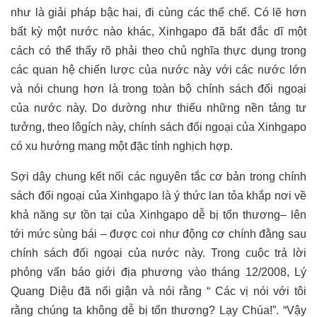
như là giải pháp bậc hai, đi cùng các thể chế. Có lẽ hơn
bất kỳ một nước nào khác, Xinhgapo đã bất đắc dĩ một
cách có thể thấy rõ phải theo chủ nghĩa thực dụng trong
các quan hệ chiến lược của nước này với các nước lớn
và nói chung hơn là trong toàn bộ chính sách đối ngoại
của nước này. Do dường như thiếu những nền tảng tư
tưởng, theo lôgích này, chính sách đối ngoại của Xinhgapo
có xu hướng mang một đặc tính nghịch hợp.
Sợi dây chung kết nối các nguyên tắc cơ bản trong chính
sách đối ngoại của Xinhgapo là ý thức lan tỏa khắp nơi về
khả năng sự tồn tại của Xinhgapo dễ bị tổn thương– lên
tới mức sùng bái – được coi như động cơ chính đằng sau
chính sách đối ngoại của nước này. Trong cuộc trả lời
phỏng vấn báo giới địa phương vào tháng 12/2008, Lý
Quang Diệu đã nổi giận và nói rằng “ Các vị nói với tôi
rằng chúng ta không dễ bị tổn thương? Lạy Chúa!”. “Vậy