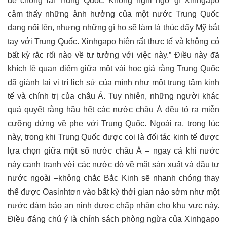
để chống lại Trung Quốc. Không nghi ngờ gì Xinhgapo
cảm thấy những ảnh hưởng của một nước Trung Quốc
đang nổi lên, nhưng những gì họ sẽ làm là thúc đẩy Mỹ bắt
tay với Trung Quốc. Xinhgapo hiện rất thực tế và không có
bất kỳ rắc rối nào về tư tưởng với việc này.” Điều này đã
khích lệ quan điểm giữa một vài học giả rằng Trung Quốc
đã giành lại vị trí lịch sử của mình như một trung tâm kinh
tế và chính trị của châu Á. Tuy nhiên, những người khác
quả quyết rằng hầu hết các nước châu Á đều tỏ ra miễn
cưỡng đứng về phe với Trung Quốc. Ngoài ra, trong lúc
này, trong khi Trung Quốc được coi là đối tác kinh tế được
lựa chọn giữa một số nước châu Á – ngay cả khi nước
này cạnh tranh với các nước đó về mặt sản xuất và đầu tư
nước ngoài –không chắc Bắc Kinh sẽ nhanh chóng thay
thế được Oasinhtơn vào bất kỳ thời gian nào sớm như một
nước đảm bảo an ninh được chấp nhận cho khu vực này.
Điều đáng chú ý là chính sách phòng ngừa của Xinhgapo