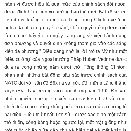
hành vi được hiểu là quá mức của chính sách đối ngoại
được định hình theo xu hướng bảo thủ mới. Bất kể sự ưu
tiên được khẳng định rõ của Tổng thống Clinton về “chủ
nghĩa đa phương quyết đoán”, chính quyền ông được mô
tả đã “cho thấy ý định ngày càng tăng về việc hành động
đơn phương và quyết định không tham gia vào các sáng
kiến đa phương.” Điều đáng nhớ là lời mô tả Mỹ như một
“siêu cường” của Ngoại trưởng Pháp Hubert Vedrine được
đưa ra trong những năm dưới thời Tổng thống Clinton,
phản ánh những bất đồng sâu sắc trước chính sách của
NATO đối với vấn đề Bôxnia và mức độ những căng thẳng
xuyên Đại Tây Dương vào cuối những năm 1990. Đối với
nhiều người, những sự việc sau sự kiện 11/9 và cuộc
chiến toàn cầu chống khủng bố diễn ra sau đó đã chứng tỏ
hai điều. Điều thứ nhất, lịch sử - được xác định một cách
thô thiển, công bằng hoặc ngược lại, một mặt giống như
một cuộc chiến giữa dân chủ và hiện đại và mặt khác là