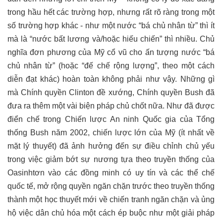
trong hầu hết các trường hợp, nhưng rất rõ ràng trong một
số trường hợp khác - như một nước “bá chủ nhân từ” thì ít
mà là “nước bất lương và/hoặc hiếu chiến” thì nhiều. Chủ
nghĩa đơn phương của Mỹ cổ vũ cho ấn tượng nước “bá
chủ nhân từ” (hoặc “đế chế rộng lượng”, theo một cách
diễn đạt khác) hoàn toàn không phải như vậy. Những gì
mà Chính quyền Clinton đề xướng, Chính quyền Bush đã
đưa ra thêm một vài biện pháp chủ chốt nữa. Như đã được
điển chế trong Chiến lược An ninh Quốc gia của Tổng
thống Bush năm 2002, chiến lược lớn của Mỹ (ít nhất về
mặt lý thuyết) đã ảnh hưởng đến sự điều chỉnh chủ yếu
trong việc giảm bớt sự nương tựa theo truyền thống của
Oasinhtơn vào các đồng minh có uy tín và các thể chế
quốc tế, mở rộng quyền ngăn chặn trước theo truyền thống
thành một học thuyết mới về chiến tranh ngăn chặn và ủng
hộ việc dân chủ hóa một cách ép buộc như một giải pháp