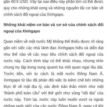
gần 60 tỉ USD. Vậy tại sao điều này phần lớn có thể được
quy cho những khát vọng và những nguyên tắc cơ bản về
chính sách đối ngoại của Xinhgapo.
Những khái niệm cơ bản và cơ sở của chính sách đối
ngoại của Xinhgapo
Quan niệm về một nước Mỹ không thể thiếu được rõ ràng
gắn với việc các nhà lãnh đạo Xinhgapo hiểu và diễn đạt
như thế nào về các mục tiêu chính sách đối ngoại của
nước này. Cách trình bày có thể khác nhau, nhưng nhìn
chung họ tập trung xung quanh ba mối quan ngại lâu dài.
Trước tiên, với tư cách là một nước Đông Nam Á,
Xinhgapo từ lâu đã phản đối việc bị kiềm chế bởi những
thực tế về mặt địa lý, xác định bản thân mình như một
“thành phố toàn cầu” với thế giới như vùng “nội địa” của
nước này. Tóm lại, nước này luôn muốn vượt ra ngoài
những ranh giới của các nước Đông Nam Á, ngay cả khi