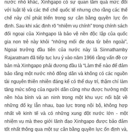
nước nhỏ khác, Xinhgapo có sự quan tâm quá mức đối
với luật lệ và các thể chế quốc tế nhưng cho rằng các thể
chế này chỉ phát triển trong sự cân bằng quyền lực ổn
định. Sau khi xác định rõ “nhiệm vụ chính” trong chính sách
đối ngoại của Xinhgapo là bảo vệ nền độc lập của quốc
gia non trẻ này khỏi “những mối đe dọa từ bên ngoài”,
Ngoại trưởng đầu tiên của nước này là Sinnathamby
Rajaratnam đã tiếp tục lưu ý vào năm 1966 rằng vấn đề cơ
bản mà Xinhgapo phải đương đầu là “Làm thế nào để đảm
bảo rằng một nước nhỏ đông dân và không có các nguồn
tài nguyên thiên nhiên đáng kể có thể duy trì, thậm chí làm
tăng mức sống của người dân cũng như được hưởng một
nền hòa bình và an ninh trong một khu vực nổi bật về
những đố kỵ lẫn nhau, bạo lực trong nội bộ, không hợp
nhất về kinh tế và có những xung đột nước lớn - một
nhiệm vụ mà theo giới lãnh đạo Xinhgapo được bảo đảm
tốt nhất thông qua một sự cân bằng quyền lực ổn định và,