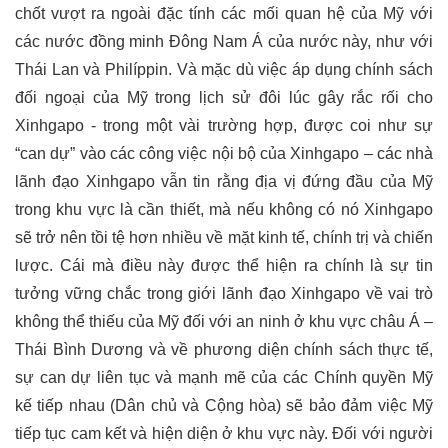
chốt vượt ra ngoài đặc tính các mối quan hệ của Mỹ với
các nước đồng minh Đông Nam Á của nước này, như với
Thái Lan và Philíppin. Và mặc dù việc áp dụng chính sách
đối ngoại của Mỹ trong lịch sử đôi lúc gây rắc rối cho
Xinhgapo - trong một vài trường hợp, được coi như sự
“can dự” vào các công việc nội bộ của Xinhgapo – các nhà
lãnh đạo Xinhgapo vẫn tin rằng địa vị đứng đầu của Mỹ
trong khu vực là cần thiết, mà nếu không có nó Xinhgapo
sẽ trở nên tồi tệ hơn nhiều về mặt kinh tế, chính trị và chiến
lược. Cái mà điều này được thể hiện ra chính là sự tin
tưởng vững chắc trong giới lãnh đạo Xinhgapo về vai trò
không thể thiếu của Mỹ đối với an ninh ở khu vực châu Á –
Thái Bình Dương và về phương diện chính sách thực tế,
sự can dự liên tục và mạnh mẽ của các Chính quyền Mỹ
kế tiếp nhau (Dân chủ và Cộng hòa) sẽ bảo đảm việc Mỹ
tiếp tục cam kết và hiện diện ở khu vực này. Đối với người