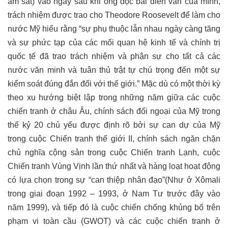
ám sát) vào ngày sau khi ông đọc bài diễn văn của mình,
trách nhiệm được trao cho Theodore Roosevelt để làm cho
nước Mỹ hiểu rằng “sự phụ thuộc lẫn nhau ngày càng tăng
và sự phức tạp của các mối quan hệ kinh tế và chính trị
quốc tế đã trao trách nhiệm và phận sự cho tất cả các
nước văn minh và tuân thủ trật tự chú trọng đến một sự
kiểm soát đúng đắn đối với thế giới.” Mặc dù có một thời kỳ
theo xu hướng biệt lập trong những năm giữa các cuộc
chiến tranh ở châu Âu, chính sách đối ngoại của Mỹ trong
thế kỷ 20 chủ yếu được định rõ bởi sự can dự của Mỹ
trong cuộc Chiến tranh thế giới II, chính sách ngăn chặn
chủ nghĩa cộng sản trong cuộc Chiến tranh Lạnh, cuộc
Chiến tranh Vùng Vịnh lần thứ nhất và hàng loạt hoạt động
có lựa chọn trong sự “can thiệp nhân đạo”(Như ở Xômali
trong giai đoạn 1992 – 1993, ở Nam Tư trước đây vào
năm 1999), và tiếp đó là cuộc chiến chống khủng bố trên
phạm vi toàn cầu (GWOT) và các cuộc chiến tranh ở