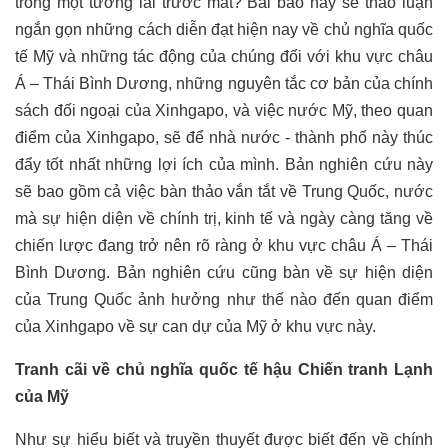
trong một tương lai trước mắt? Bài báo này sẽ thảo luận
ngắn gọn những cách diễn đạt hiện nay về chủ nghĩa quốc
tế Mỹ và những tác động của chúng đối với khu vực châu
Á – Thái Bình Dương, những nguyên tắc cơ bản của chính
sách đối ngoại của Xinhgapo, và việc nước Mỹ, theo quan
điểm của Xinhgapo, sẽ để nhà nước - thành phố này thúc
đẩy tốt nhất những lợi ích của mình. Bản nghiên cứu này
sẽ bao gồm cả việc bàn thảo vắn tắt về Trung Quốc, nước
mà sự hiện diện về chính trị, kinh tế và ngày càng tăng về
chiến lược đang trở nên rõ ràng ở khu vực châu Á – Thái
Bình Dương. Bản nghiên cứu cũng bàn về sự hiện diện
của Trung Quốc ảnh hưởng như thế nào đến quan điểm
của Xinhgapo về sự can dự của Mỹ ở khu vực này.
Tranh cãi về chủ nghĩa quốc tế hậu Chiến tranh Lạnh
của Mỹ
Như sự hiểu biết và truyền thuyết được biết đến về chính