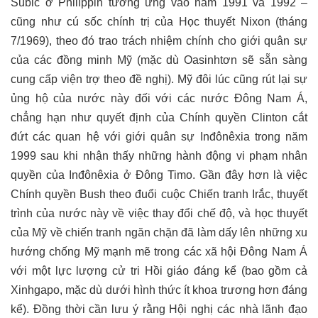
Subic ở Philíppin tương ứng vào năm 1991 và 1992 –
cũng như cú sốc chính trị của Học thuyết Nixon (tháng
7/1969), theo đó trao trách nhiệm chính cho giới quân sự
của các đồng minh Mỹ (mặc dù Oasinhtơn sẽ sẵn sàng
cung cấp viện trợ theo đề nghị). Mỹ đôi lúc cũng rút lại sự
ủng hộ của nước này đối với các nước Đông Nam Á,
chẳng hạn như quyết định của Chính quyền Clinton cắt
đứt các quan hệ với giới quân sự Inđônêxia trong năm
1999 sau khi nhận thấy những hành động vi phạm nhân
quyền của Inđônêxia ở Đông Timo. Gần đây hơn là việc
Chính quyền Bush theo đuổi cuộc Chiến tranh Irắc, thuyết
trình của nước này về việc thay đổi chế độ, và học thuyết
của Mỹ về chiến tranh ngăn chặn đã làm dấy lên những xu
hướng chống Mỹ mạnh mẽ trong các xã hội Đông Nam Á
với một lực lượng cử tri Hồi giáo đáng kể (bao gồm cả
Xinhgapo, mặc dù dưới hình thức ít khoa trương hơn đáng
kể). Đồng thời cần lưu ý rằng Hội nghị các nhà lãnh đạo