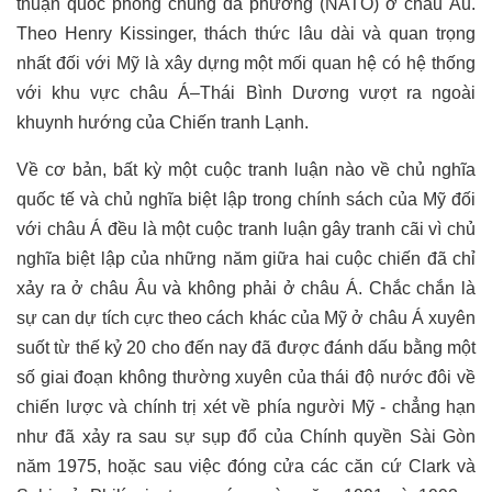
thuận quốc phòng chung đa phương (NATO) ở châu Âu.
Theo Henry Kissinger, thách thức lâu dài và quan trọng
nhất đối với Mỹ là xây dựng một mối quan hệ có hệ thống
với khu vực châu Á–Thái Bình Dương vượt ra ngoài
khuynh hướng của Chiến tranh Lạnh.
Về cơ bản, bất kỳ một cuộc tranh luận nào về chủ nghĩa
quốc tế và chủ nghĩa biệt lập trong chính sách của Mỹ đối
với châu Á đều là một cuộc tranh luận gây tranh cãi vì chủ
nghĩa biệt lập của những năm giữa hai cuộc chiến đã chỉ
xảy ra ở châu Âu và không phải ở châu Á. Chắc chắn là
sự can dự tích cực theo cách khác của Mỹ ở châu Á xuyên
suốt từ thế kỷ 20 cho đến nay đã được đánh dấu bằng một
số giai đoạn không thường xuyên của thái độ nước đôi về
chiến lược và chính trị xét về phía người Mỹ - chẳng hạn
như đã xảy ra sau sự sụp đổ của Chính quyền Sài Gòn
năm 1975, hoặc sau việc đóng cửa các căn cứ Clark và