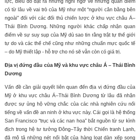
lực, điều đó đặt ra những nghi ngờ về những quan điểm
có từ lâu về vai trò của Mỹ như một “người cân bằng bên
ngoài” đối với các đối thủ chiến lược ở khu vực châu Á–
Thái Bình Dương. Những người khác chấp nhận quan
điểm về sự suy sụp của Mỹ dù sao tin rằng trật tự thế giới
tự do và các thể chế cũng như những chuẩn mực quốc tế
– do Mỹ thiết lập - hỗ trợ cho nó sẽ vẫn còn có giá trị.
Địa vị đứng đầu của Mỹ và khu vực châu Á – Thái Bình
Dương
Vấn đề cần giải quyết liên quan đến địa vị đứng đầu của
Mỹ ở khu vực châu Á–Thái Bình Dương từ lâu đã nhận
được sự ủng hộ vững chắc của các nhà nghiên cứu nổi
tiếng về vấn đề an ninh ở khu vực này. Cái gọi là hệ thống
San Francisco “trục và các nan hoa” bắt nguồn từ sự kình
địch trong hệ tư tưởng Đông–Tây thời Chiến tranh Lạnh,
đã mô tả những nét nổi bật của hàng loạt dàn xếp song