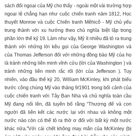
sách đối ngoại của Mỹ cho thấy - ngoài một vài trường hợp
ngoại lệ chẳng hạn như cuộc chiến tranh năm 1812, Học
thuyết Monroe và cuộc Chiến tranh Mêhicô - Mỹ chủ yếu
trung thành với xu hướng theo chủ nghĩa biệt lập trong
phần lớn thế kỷ 19. Làm như vậy, Mỹ ít nhiều đã tỏ ra trung
thành với những lời kêu gọi của George Washington và
của Thomas Jefferson đối với những đồng bào Mỹ của họ
là tránh những liên minh vĩnh cửu (lời của Washington ) và
tránh những liên minh rắc rối (lời của Jefferson ). Tuy
nhiên, vào đầu thế kỷ 20, William McKinley, khi phát biểu
trước công chúng Mỹ vào tháng 9/1901 trong bối cảnh của
cuộc chiến tranh với Tây Ban Nha và chủ nghĩa toàn cầu
Mỹ đang nổi lên, đã tuyên bố rằng “Thượng đế và con
người đã liên kết các nước lại với nhau và không một
nước nào còn có thể tỏ ra thờ ơ đối với bất kỳ một nước
khác nữa.”Với cái chết không may mắn của McKinley (bị