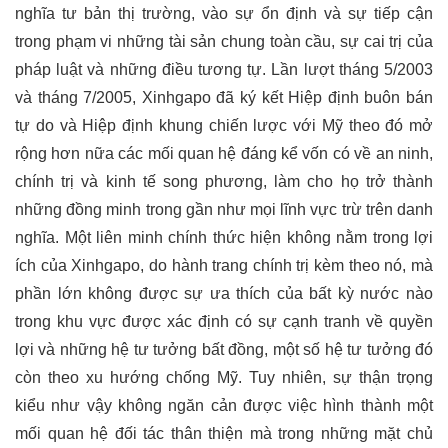
nghĩa tư bản thị trường, vào sự ổn định và sự tiếp cận
trong phạm vi những tài sản chung toàn cầu, sự cai trị của
pháp luật và những điều tương tự. Lần lượt tháng 5/2003
và tháng 7/2005, Xinhgapo đã ký kết Hiệp định buôn bán
tự do và Hiệp định khung chiến lược với Mỹ theo đó mở
rộng hơn nữa các mối quan hệ đáng kể vốn có về an ninh,
chính trị và kinh tế song phương, làm cho họ trở thành
những đồng minh trong gần như mọi lĩnh vực trừ trên danh
nghĩa. Một liên minh chính thức hiện không nằm trong lợi
ích của Xinhgapo, do hành trang chính trị kèm theo nó, mà
phần lớn không được sự ưa thích của bất kỳ nước nào
trong khu vực được xác định có sự cạnh tranh về quyền
lợi và những hệ tư tưởng bất đồng, một số hệ tư tưởng đó
còn theo xu hướng chống Mỹ. Tuy nhiên, sự thận trọng
kiểu như vậy không ngăn cản được việc hình thành một
mối quan hệ đối tác thân thiện mà trong những mặt chủ