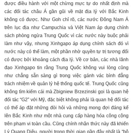
được điều hành với một chừng mực tự do nhất định mà
các đối tác châu Á gần gũi về mặt địa lý với Bắc Kinh
không có được. Như Goh chỉ rõ, các nước Đông Nam Á
trên lục địa như Campuchia và Việt Nam áp dụng chính
sách phòng ngừa Trung Quốc vì các nước này buộc phải
làm như vậy, nhưng Xinhgapo áp dụng chính sách đó vì
nước này có thể làm, một phần nhờ quyền tự trị tương đối
có được bởi khoảng cách địa lý. Về cơ bản, các nhà lãnh
đạo Xinhgapo tin rằng Trung Quốc không vui lòng cũng
như chẳng sẵn sàng gì trong việc gánh vác bình đẳng
trách nhiệm về quản lý hệ thống quốc tế. Trung Quốc cũng
không tìm kiếm cái mà Zbigniew Brzezinski gọi là quan hệ
đối tác “G2” với Mỹ, đặc biệt không phải là quan hệ đối tác
có thể áp đặt những đòi hỏi và những mong đợi đáng kể
lên Bắc Kinh như một nhà cung cấp hàng hóa công cộng
trên phạm vi toàn cầu. Cũng chính nhận thức này đã khiến
Lý Quang Diệu, người trong thời gian gần đây nhất là “bộ