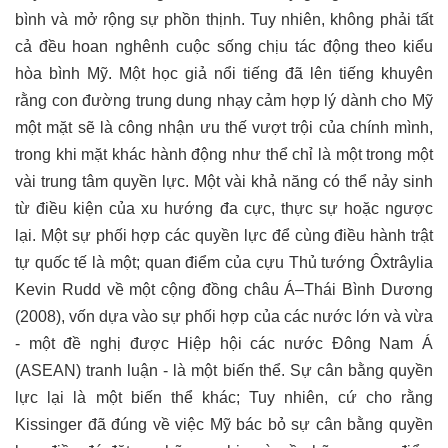
bình và mở rộng sự phồn thịnh. Tuy nhiên, không phải tất
cả đều hoan nghênh cuộc sống chịu tác động theo kiểu
hòa bình Mỹ. Một học giả nổi tiếng đã lên tiếng khuyên
rằng con đường trung dung nhạy cảm hợp lý dành cho Mỹ
một mặt sẽ là công nhận ưu thế vượt trội của chính mình,
trong khi mặt khác hành động như thể chỉ là một trong một
vài trung tâm quyền lực. Một vài khả năng có thể nảy sinh
từ điều kiện của xu hướng đa cực, thực sự hoặc ngược
lại. Một sự phối hợp các quyền lực để cùng điều hành trật
tự quốc tế là một; quan điểm của cựu Thủ tướng Ôxtrâylia
Kevin Rudd về một cộng đồng châu Á–Thái Bình Dương
(2008), vốn dựa vào sự phối hợp của các nước lớn và vừa
- một đề nghị được Hiệp hội các nước Đông Nam Á
(ASEAN) tranh luận - là một biến thể. Sự cân bằng quyền
lực lại là một biến thể khác; Tuy nhiên, cứ cho rằng
Kissinger đã đúng về việc Mỹ bác bỏ sự cân bằng quyền