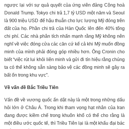
ngược lại với sự quả quyết của ứng viên đảng Cộng hoà
Donald Trump. Tokyo chi trả 1,7 tỷ USD một năm và Seoul
là 900 triệu USD để hậu thuẫn cho lực lượng Mỹ đóng trên
đất của họ. Phần chi trả của Hàn Quốc lên đến 40% tổng
chi phí. Các nhà phân tích nhấn mạnh rằng Mỹ không nên
nghĩ về việc đóng cửa các căn cứ kể cả khi Mỹ muốn đồng
minh của mình phải đóng góp nhiều hơn. Ông Cronin cho
biết “việc rút lui khỏi liên minh và gửi đi tín hiệu rằng chúng
ta có thể không sẵn sàng bảo vệ các đồng minh sẽ gây ra
bất ổn trong khu vực”.
Về vấn đề Bắc Triều Tiên
Vấn đề về vương quốc ẩn dật này là một trong những dấu
hỏi lớn ở Châu Á. Trong khi tham vọng hạt nhân của Iran
đang được kiềm chế trong khuôn khổ có thể cho rằng là
một điều ước quốc tế, thì Triều Tiên lại là một khẩu đại bác