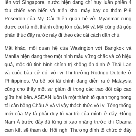
lên với Singapore, nước hiện đang chỉ huy luân phiên 4
tàu chiến ven biển và triển khai máy bay do thám P-8
Poseidon của Mỹ.
Cải thiện quan hệ với Myanmar cũng
được coi là một thành công lớn của Mỹ và Mỹ cũng đã góp
phần thúc đẩy nước này đi theo các cải cách dân chủ.
Mặt khác, mối quan hệ của Wasington với Bangkok và
Manila hiện đang theo một hình mẫu vững chắc và có hiệu
quả, mặc dù tình hình chính trị không ổn định ở Thái Lan
và cuộc bầu cử đối với vị Thị trưởng Rodrigo Duterte ở
Philippines. Vụ bê bối tài chính đang diễn ra ở Malaysia
cũng cho thấy một sự giảm đi trong các trao đổi cấp cao
giữa hai bên. ASEAN luôn là một thành tố quan trọng trong
tái cân bằng Châu Á và vì vậy thách thức với vị Tổng thống
mới của Mỹ là phải duy trì vai trò của mình ở đây. Đông
Nam Á trước đây đã từng bị xao nhãng trước khi Obama
cam kết sẽ tham dự Hội nghị Thượng đỉnh tổ chức ở đây