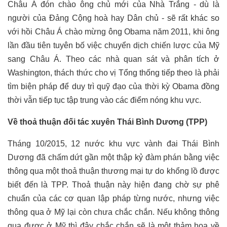
Châu Á đón chào ông chủ mới của Nhà Trắng - dù là
người của Đảng Cộng hoà hay Dân chủ - sẽ rất khác so
với hồi Châu Á chào mừng ông Obama năm 2011, khi ông
lần đầu tiên tuyên bố việc chuyển dịch chiến lược của Mỹ
sang Châu Á. Theo các nhà quan sát và phân tích ở
Washington, thách thức cho vị Tổng thống tiếp theo là phải
tìm biện pháp để duy trì quỹ đạo của thời kỳ Obama đồng
thời vẫn tiếp tục tập trung vào các điểm nóng khu vực.
Về thoả thuận đối tác xuyên Thái Bình Dương (TPP)
Tháng 10/2015, 12 nước khu vực vành đai Thái Bình
Dương đã chấm dứt gần một thập kỷ đàm phán bằng việc
thông qua một thoả thuận thương mại tự do khổng lồ được
biết đến là TPP. Thoả thuận này hiện đang chờ sự phê
chuẩn của các cơ quan lập pháp từng nước, nhưng việc
thông qua ở Mỹ lại còn chưa chắc chắn. Nếu không thông
qua được ở Mỹ thì đây chắc chắn sẽ là một thảm hoạ về