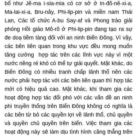
bố như Jê-ma I-sla-mia có cơ sở ở In-đô-nê-xi-a,
Ma-lai-xi-a, Bru-nây, Phi-lip-pin và miền nam Thái
Lan, Các tổ chức A-bu Say-af và Phong trào giải
phóng Hồi giáo Mô-rô ở Phi-lip-pin đang tạo ra sự
đe doạ tiềm tàng đối với an ninh Biển Đông. Vì vậy,
các bên liên quan trong khu vực đều mong muốn
tăng cường hợp tác trên các lĩnh vực này vì một
nước riêng ré khó có thể tự giải quyết. Mặt khác, do
Biển Đông có nhiều tranh chấp lãnh thổ nên các
nước phải hợp tác với các bên liên quan thì hợp tác
mới có hiệu quả cao. Mặt khác, khi tham gia các
hoạt động hợp tác đối phó với các vấn đề an ninh
phi truyền thống trên Biển Đông không có nghĩa là
các bên từ bỏ các quyền lợi về lãnh thổ, chủ quyền
và quyền chủ quyền trên biển. Việc tham gia các
hoạt động này sẽ làm dịu tình hình căng thẳng trên