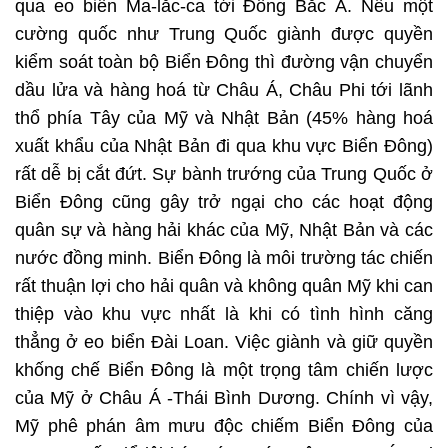
qua eo biển Ma-lắc-ca tới Đông Bắc Á. Nếu một
cường quốc như Trung Quốc giành được quyền
kiểm soát toàn bộ Biển Đông thì đường vận chuyển
dầu lửa và hàng hoá từ Châu Á, Châu Phi tới lãnh
thổ phía Tây của Mỹ và Nhật Bản (45% hàng hoá
xuất khẩu của Nhật Bản đi qua khu vực Biển Đông)
rất dễ bị cắt đứt. Sự bành trướng của Trung Quốc ở
Biển Đông cũng gây trở ngại cho các hoạt động
quân sự và hàng hải khác của Mỹ, Nhật Bản và các
nước đồng minh. Biển Đông là môi trường tác chiến
rất thuận lợi cho hải quân và không quân Mỹ khi can
thiệp vào khu vực nhất là khi có tình hình căng
thẳng ở eo biển Đài Loan. Việc giành và giữ quyền
khống chế Biển Đông là một trọng tâm chiến lược
của Mỹ ở Châu Á -Thái Bình Dương. Chính vì vậy,
Mỹ phê phán âm mưu độc chiếm Biển Đông của