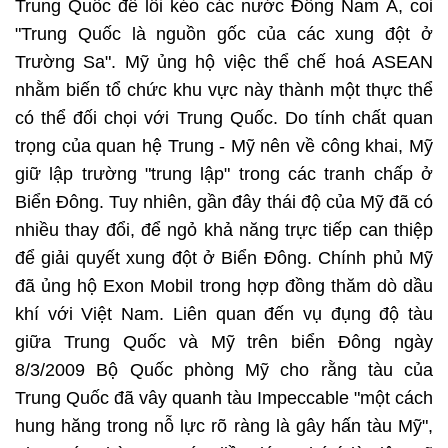
Trung Quốc để lôi kéo các nước Đông Nam Á, coi
"Trung Quốc là nguồn gốc của các xung đột ở
Trường Sa". Mỹ ủng hộ việc thể chế hoá ASEAN
nhằm biến tổ chức khu vực này thành một thực thể
có thể đối chọi với Trung Quốc. Do tính chất quan
trọng của quan hệ Trung - Mỹ nên về công khai, Mỹ
giữ lập trường "trung lập" trong các tranh chấp ở
Biển Đông. Tuy nhiên, gần đây thái độ của Mỹ đã có
nhiều thay đổi, để ngỏ khả năng trực tiếp can thiệp
để giải quyết xung đột ở Biển Đông. Chính phủ Mỹ
đã ủng hộ Exon Mobil trong hợp đồng thăm dò dầu
khí với Việt Nam. Liên quan đến vụ đụng độ tàu
giữa Trung Quốc và Mỹ trên biển Đông ngày
8/3/2009 Bộ Quốc phòng Mỹ cho rằng tàu của
Trung Quốc đã vây quanh tàu Impeccable "một cách
hung hăng trong nỗ lực rõ ràng là gây hấn tàu Mỹ",