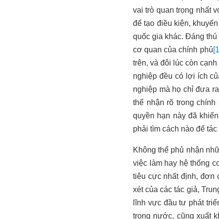
vai trò quan trọng nhất 
để tạo điều kiện, khuyến
quốc gia khác. Đáng thú
cơ quan của chính phủ
[1
trên, và đôi lúc còn cạnh
nghiệp đều có lợi ích c
nghiệp mà họ chỉ đưa ra
thể nhận rõ trong chín
quyền hạn này đã khiến
phải tìm cách nào để tá
Không thể phủ nhận nhữn
việc làm hay hệ thống c
tiêu cực nhất định, đơn
xét của các tác giả, Tru
lĩnh vực đầu tư phát tr
trong nước, cũng xuất k