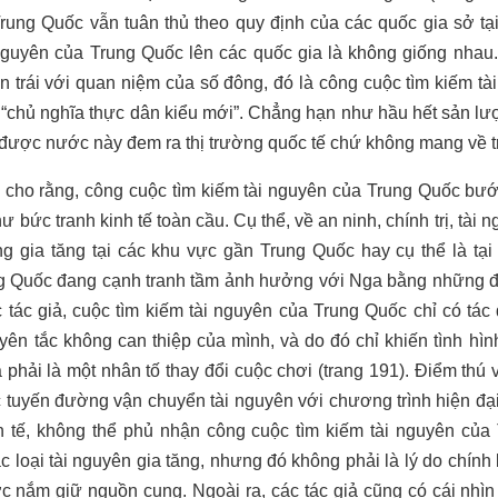
Trung Quốc vẫn tuân thủ theo quy định của các quốc gia sở t
nguyên của Trung Quốc lên các quốc gia là không giống nhau.
n trái với quan niệm của số đông, đó là công cuộc tìm kiếm t
 “chủ nghĩa thực dân kiểu mới”. Chẳng hạn như hầu hết sản l
 được nước này đem ra thị trường quốc tế chứ không mang về t
iả cho rằng, công cuộc tìm kiếm tài nguyên của Trung Quốc bướ
hư bức tranh kinh tế toàn cầu. Cụ thể, về an ninh, chính trị, tài
ng gia tăng tại các khu vực gần Trung Quốc hay cụ thể là tạ
ng Quốc đang cạnh tranh tầm ảnh hưởng với Nga bằng những đư
c tác giả, cuộc tìm kiếm tài nguyên của Trung Quốc chỉ có t
yên tắc không can thiệp của mình, và do đó chỉ khiến tình hìn
hải là một nhân tố thay đổi cuộc chơi (trang 191). Điểm thú vị
 tuyến đường vận chuyển tài nguyên với chương trình hiện đạ
h tế, không thể phủ nhận công cuộc tìm kiếm tài nguyên của 
c loại tài nguyên gia tăng, nhưng đó không phải là lý do chính
c nắm giữ nguồn cung. Ngoài ra, các tác giả cũng có cái nhìn