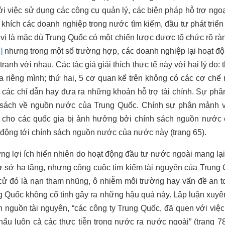
với việc sử dụng các công cụ quản lý, các biện pháp hỗ trợ ngoại
 khích các doanh nghiệp trong nước tìm kiếm, đầu tư phát triển
 vị là mặc dù Trung Quốc có một chiến lược được tổ chức rõ ràn
]
nhưng trong một số trường hợp, các doanh nghiệp lại hoạt độ
 tranh với nhau. Các tác giả giải thích thực tế này với hai lý do:
ủa riêng mình; thứ hai, 5 cơ quan kể trên không có các cơ chế
 các chỉ dẫn hay đưa ra những khoản hỗ trợ tài chính. Sự phâ
h sách về nguồn nước của Trung Quốc. Chính sự phân mảnh 
 cho các quốc gia bị ảnh hưởng bởi chính sách nguồn nước 
c động tới chính sách nguồn nước của nước này (trang 65).
g lợi ích hiển nhiên do hoạt động đầu tư nước ngoài mang lại
ơ sở hạ tầng, nhưng công cuộc tìm kiếm tài nguyên của Trun
 cử đó là nạn tham nhũng, ô nhiễm môi trường hay vấn đề an 
ng Quốc không cố tình gây ra những hậu quả này. Lập luận xuyê
iển nguồn tài nguyên, “các công ty Trung Quốc, đã quen với việ
hẩu luôn cả các thực tiễn trong nước ra nước ngoài” (trang 78)