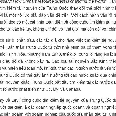
ssary: How China’s resource quest is changing the world
” [Tạ
tìm kiếm tài nguyên của Trung Quốc thay đổi thế giới như th
 là một nỗ lực giải đáp vấn đề trên. Với cách hành văn rõ r
gười đọc có một cái nhìn toàn diện về công cuộc tìm kiếm tài n
ho tới các hệ lụy, không chỉ đối với thế giới mà còn đối với ch
ch sử ở phần đầu, các tác giả cho rằng việc tìm kiếm tài ng
mẻ. Bản thân Trung Quốc từ thời nhà Minh đã có tham vọng t
ốc Trịnh Hòa. Những năm 1970, thế giới cũng lo rằng Nhật s
 điều đó đã không xảy ra. Các loại tài nguyên Bắc Kinh t
và nhiên liệu (dầu mỏ, khí đốt, than đá). Nguồn nước là yếu tố
 Trung Quốc có thể gây ảnh hưởng tới các nước khác qua ch
ài nguyên khác, Trung Quốc bắt đầu tìm kiếm tại các nước đa
 số nước phát triển như Úc, Mỹ, và Canada.
y và Levi, công cuộc tìm kiếm tài nguyên của Trung Quốc dựa
với đại diện là các doanh nghiệp quốc doanh và doanh nghiệ
oặc liên doanh với doanh nghiệp của quốc gia nhận đầu tư. C