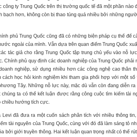
 công ty Trung Quốc trên thị trường quốc tế đã một phần nào đ
h bạch hơn, không còn bị thao túng quá nhiều bởi những người 
hính phủ Trung Quốc cũng đã có những biện pháp cụ thể để cả
ại nước ngoài của mình. Vẫn dựa trên quan điểm Trung Quốc xuấ
ác tác giả cho rằng Trung Quốc tập trung chủ yếu vào nỗ lực
. Chính phủ quy định các doanh nghiệp của Trung Quốc phải 
 doanh nghiệp, sử dụng nhiều hơn các công nghệ cao thân th
 cách học hỏi kinh nghiệm khi tham gia phối hợp với một sổ
 phương Tây. Những nỗ lực này, mặc
dù vẫn còn đang diễn ra
 chúng ta có thể kết luận được rằng công cuộc tìm kiếm tài 
o chiều hướng tích cực.
Levi đã đưa ra một cuốn sách phân tích với nhiều thông tin,
iếm tài nguyên của Trung Quốc, cùng với đó đã làm sáng tỏ nhi
bởi giới truyền thông. Hai kết luận quan trọng nhất có thể rút 