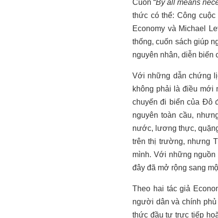
Cuốn “
By all means nece
thức có thể: Công cuộc 
Economy và Michael Levi
thống, cuốn sách giúp n
nguyên nhân, diễn biến c
Với những dẫn chứng lị
không phải là điều mới 
chuyến đi biển của Đô đ
nguyên toàn cầu, nhưng
nước, lương thực, quặng 
trên thị trường, nhưng
mình. Với những nguồn t
đây đã mở rộng sang một
Theo hai tác giả Econom
người dân và chính phủ 
thức đầu tư trực tiếp h