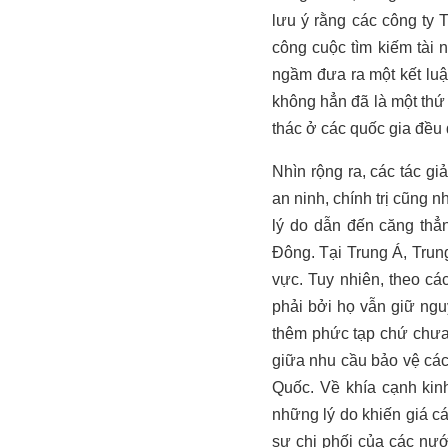
lưu ý rằng các công ty 
công cuộc tìm kiếm tài 
ngầm đưa ra một kết luậ
không hẳn đã là một thứ
thác ở các quốc gia đều
Nhìn rộng ra, các tác g
an ninh, chính trị cũng n
lý do dẫn đến căng thẳ
Đông. Tại Trung Á, Tru
vực. Tuy nhiên, theo cá
phải bởi họ vẫn giữ ngu
thêm phức tạp chứ chưa p
giữa nhu cầu bảo vệ các
Quốc. Về khía cạnh kin
những lý do khiến giá cá
sự chi phối của các nướ