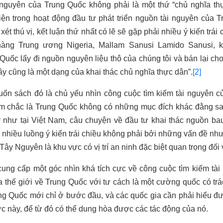
nguyên của Trung Quốc không phải là một thứ “chủ nghĩa thự
n trong hoạt động đầu tư phát triển nguồn tài nguyên của T
xét thú vị, kết luận thứ nhất có lẽ sẽ gặp phải nhiều ý kiến trá
ng Trung ương Nigeria, Mallam Sanusi Lamido Sanusi, kh
 Quốc lấy đi nguồn nguyên liệu thô của chúng tôi và bán lại c
y cũng là một dạng của khai thác chủ nghĩa thực dân”.
[2]
uốn sách đó là chủ yếu nhìn công cuộc tìm kiếm tài nguyên 
ám chắc là Trung Quốc không có những mục đích khác đằng sa
như tại Việt Nam, câu chuyện về đầu tư khai thác nguồn bau
nhiều luồng ý kiến trái chiều không phải bởi những vấn đề như
Tây Nguyên là khu vực có vị trí an ninh đặc biệt quan trọng đối
ung cấp một góc nhìn khá tích cực về công cuộc tìm kiếm tà
ủa thế giới về Trung Quốc với tư cách là một cường quốc có tr
ng Quốc mới chỉ ở bước đầu, và các quốc gia cần phải hiểu đư
c này, để từ đó có thể dung hòa được các tác động của nó.