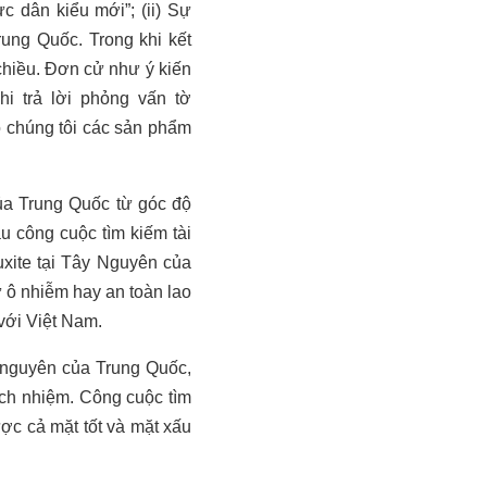
c dân kiểu mới”; (ii) Sự
rung Quốc. Trong khi kết
i chiều. Đơn cử như ý kiến
i trả lời phỏng vấn tờ
ho chúng tôi các sản phẩm
của Trung Quốc từ góc độ
u công cuộc tìm kiếm tài
xite tại Tây Nguyên của
 ô nhiễm hay an toàn lao
 với Việt Nam.
i nguyên của Trung Quốc,
ách nhiệm. Công cuộc tìm
ợc cả mặt tốt và mặt xấu