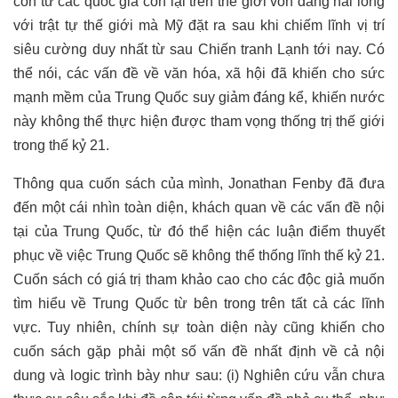
còn từ các quốc gia còn lại trên thế giới vốn đang hài lòng
với trật tự thế giới mà Mỹ đặt ra sau khi chiếm lĩnh vị trí
siêu cường duy nhất từ sau Chiến tranh Lạnh tới nay. Có
thể nói, các vấn đề về văn hóa, xã hội đã khiến cho sức
mạnh mềm của Trung Quốc suy giảm đáng kể, khiến nước
này không thể thực hiện được tham vọng thống trị thế giới
trong thế kỷ 21.
Thông qua cuốn sách của mình, Jonathan Fenby đã đưa
đến một cái nhìn toàn diện, khách quan về các vấn đề nội
tại của Trung Quốc, từ đó thể hiện các luận điểm thuyết
phục về việc Trung Quốc sẽ không thể thống lĩnh thế kỷ 21.
Cuốn sách có giá trị tham khảo cao cho các độc giả muốn
tìm hiểu về Trung Quốc từ bên trong trên tất cả các lĩnh
vực. Tuy nhiên, chính sự toàn diện này cũng khiến cho
cuốn sách gặp phải một số vấn đề nhất định về cả nội
dung và logic trình bày như sau: (i) Nghiên cứu vẫn chưa