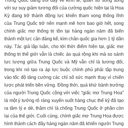
Trung Quốc đang trỗi dậy về kinh tế, quân sự song song
với sự suy giảm tương đối của cường quốc hiện tại là Hoa
Kỳ đang trở thành động lực khiến tham vọng thống lĩnh
của Trung Quốc trở nên mạnh mẽ hơn bao giờ hết, song
chính giấc mơ thống trị tồn tại hàng ngàn năm đã biến
thành một lực cản đáng kể, kìm chân quốc gia hơn 1 tỷ dân
này. Tác giả lập luận, cho tới thời điểm hiện tại, giấc mơ
thống trị thế giới vẫn là chiếc áo quá rộng khi mà so sánh
lực lượng giữa Trung Quốc và Mỹ vẫn chỉ là tương đối,
trong khi nó tạo ra áp lực buộc chính phủ phải tập trung
vào tốc độ tăng cường các chỉ số sức mạnh thay vì chiến
lược phát triển bền vững. Đồng thời, quá khứ bành trướng
của người Trung Quốc cộng với việc “giấc mơ Trung Hoa”
là một ý tưởng rõ ràng xuyên suốt hàng chục thế kỷ đã tạo
ra tâm lý e dè, thậm chí là chống Trung Quốc ở phần còn
lại của thế giới. Cuối cùng, chính giấc mơ Trung Hoa được
hình thành cách đây hàng ngàn năm đã khiến người Trung