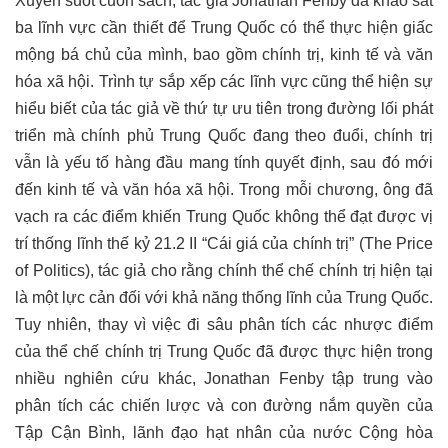
Xuyên suốt cuốn sách, tác giả Jonathan Fenby đã khảo sát
ba lĩnh vực cần thiết để Trung Quốc có thể thực hiện giấc
mộng bá chủ của mình, bao gồm chính trị, kinh tế và văn
hóa xã hội. Trình tự sắp xếp các lĩnh vực cũng thể hiện sự
hiểu biết của tác giả về thứ tự ưu tiên trong đường lối phát
triển mà chính phủ Trung Quốc đang theo đuổi, chính trị
vẫn là yếu tố hàng đầu mang tính quyết định, sau đó mới
đến kinh tế và văn hóa xã hội. Trong mỗi chương, ông đã
vạch ra các điểm khiến Trung Quốc không thể đạt được vị
trí thống lĩnh thế kỷ 21.2 II “Cái giá của chính trị” (The Price
of Politics), tác giả cho rằng chính thể chế chính trị hiện tại
là một lực cản đối với khả năng thống lĩnh của Trung Quốc.
Tuy nhiên, thay vì việc đi sâu phân tích các nhược điểm
của thể chế chính trị Trung Quốc đã được thực hiện trong
nhiều nghiên cứu khác, Jonathan Fenby tập trung vào
phân tích các chiến lược và con đường nắm quyền của
Tập Cận Bình, lãnh đạo hạt nhân của nước Cộng hòa