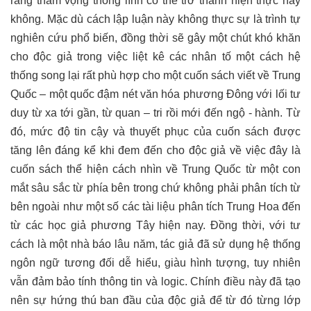
rằng tham vọng thống lĩnh có thể trở thành hiện thực hay
không. Mặc dù cách lập luận này không thực sự là trình tự
nghiên cứu phổ biến, đồng thời sẽ gây một chút khó khăn
cho độc giả trong việc liệt kê các nhân tố một cách hệ
thống song lại rất phù hợp cho một cuốn sách viết về Trung
Quốc – một quốc đậm nét văn hóa phương Đông với lối tư
duy từ xa tới gần, từ quan – tri rồi mới đến ngộ - hành. Từ
đó, mức độ tin cậy và thuyết phục của cuốn sách được
tăng lên đáng kể khi đem đến cho độc giả về việc đây là
cuốn sách thể hiện cách nhìn về Trung Quốc từ một con
mắt sâu sắc từ phía bên trong chứ không phải phân tích từ
bên ngoài như một số các tài liệu phân tích Trung Hoa đến
từ các học giả phương Tây hiện nay. Đồng thời, với tư
cách là một nhà báo lâu năm, tác giả đã sử dụng hệ thống
ngôn ngữ tương đối dễ hiểu, giàu hình tượng, tuy nhiên
vẫn đảm bảo tính thông tin và logic. Chính điều này đã tạo
nên sự hứng thú ban đầu của độc giả để từ đó từng lớp