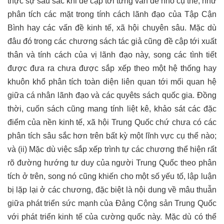
thực sự sâu sắc khi đề cập tới từng vấn đề nhỏ cụ thể, như
phân tích các mặt trong tính cách lãnh đạo của Tập Cận
Bình hay các vấn đề kinh tế, xã hội chuyên sâu. Mặc dù
đâu đó trong các chương sách tác giả cũng đề cập tới xuất
thân và tính cách của vị lãnh đạo này, song các tình tiết
được đưa ra chưa được sắp xếp theo một hệ thống hay
khuôn khổ phân tích toàn diện liên quan tới mối quan hệ
giữa cá nhân lãnh đạo và các quyêts sách quốc gia. Đồng
thời, cuốn sách cũng mang tính liệt kê, khảo sát các đặc
điểm của nền kinh tế, xã hội Trung Quốc chứ chưa có các
phân tích sâu sắc hơn trên bất kỳ một lĩnh vực cụ thể nào;
và (ii) Mặc dù việc sắp xếp trình tự các chương thể hiện rất
rõ đường hướng tư duy của người Trung Quốc theo phân
tích ở trên, song nó cũng khiến cho một số yếu tố, lập luận
bị lặp lại ở các chương, đặc biệt là nội dung về mâu thuẫn
giữa phát triển sức mạnh của Đảng Cộng sản Trung Quốc
với phát triển kinh tế của cường quốc này. Mặc dù có thể