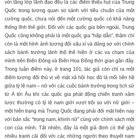
với tầng lớp lãnh đạo đều là các điểm thiếu hụt của Trung
Quốc trong tương quan so sánh với tiêu chuẩn của một
cường quốc, chưa nói đến một cường quốc có khả năng
thống lĩnh thế giới. Đối với các quốc gia bên ngoài, Trung
Quốc cũng không phải là một quốc gia “hấp dẫn”, thậm chí
còn là một hình ảnh tương đối xấu xí và đáng sợ với chính
sách bành trướng lãnh thổ thể hiện ở các va chạm của
mình trên Biển Đông và Biển Hoa Đông thời gian gần đây.
Trong luận điểm này, ở trang 101, tác giả còn chỉ ra một
điểm tương đối thú vị về mặt xã hội học đó là mối liên hệ
giữa tỷ lệ nam – nữ với các cuộc bành trướng trong lịch sử
từ Á tới Âu khi các quốc gia phát động chiến tranh xâm
lược thường có tỷ lệ nam giới vượt trội so với nữ giới –
một hiện trạng mà Trung Quốc đang phải đối mặt hiện nay
với bản sắc “trọng nam, khinh nữ” cùng với chính sách một
con của mình. Tất nhiên, đây là một giả định có thể gây
nhiều tranh cãi đối với các những người theo thuyết nam