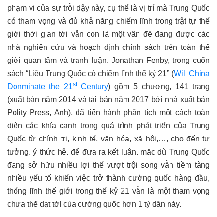
phạm vi của sự trỗi dậy này, cụ thể là vị trí mà Trung Quốc
có tham vọng và đủ khả năng chiếm lĩnh trong trật tự thế
giới thời gian tới vẫn còn là một vấn đề đang được các
nhà nghiên cứu và hoạch định chính sách trên toàn thế
giới quan tâm và tranh luận. Jonathan Fenby, trong cuốn
sách “Liệu Trung Quốc có chiếm lĩnh thế kỷ 21” (
Will China
st
Donminate the 21
Century
) gồm 5 chương, 141 trang
(xuất bản năm 2014 và tái bản năm 2017 bởi nhà xuất bản
Polity Press, Anh), đã tiến hành phân tích một cách toàn
diện các khía cạnh trong quá trình phát triển của Trung
Quốc từ chính trị, kinh tế, văn hóa, xã hội,…, cho đến tư
tưởng, ý thức hệ, để đưa ra kết luận, mặc dù Trung Quốc
đang sở hữu nhiều lợi thế vượt trội song vẫn tiềm tàng
nhiều yếu tố khiến việc trở thành cường quốc hàng đầu,
thống lĩnh thế giới trong thế kỷ 21 vẫn là một tham vọng
chưa thể đạt tới của cường quốc hơn 1 tỷ dân này.