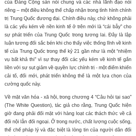
của Đảng Cộng sản nói chung và các nhà lãnh đạo nói
riêng – một điều không thể chấp nhận trong tình hình chính
trị Trung Quốc đương đại. Chính điều này, chứ không phải
là các yếu kém về nền kinh tế ở trên mới là “cái bẫy” cho
sự phát triển của Trung Quốc trong tương lai. Đây là lập
luận tương đối sắc bén khi cho thấy việc thống lĩnh về kinh
tế của Trung Quốc trong thế kỷ 21 gần như là một “nhiệm
vụ bất khả thi” vì sự thay đổi các yếu kém về kinh tế gắn
liền với sự sụt giảm về quyền lực chính trị - một điểm khiến
cải tổ, đổi mới, phát triển không thể là một lựa chọn của
cường quốc này.
Về mặt văn hóa - xã hội, trong chương 4 “Câu hỏi tại sao”
(The White Question), tác giả cho rằng, Trung Quốc hiện
giờ đang phải đối mặt với hàng loạt các thách thức về cả
đối nội lẫn đối ngoại. Ở trong nước, chất lượng cuộc sống,
thể chế pháp lý và đặc biệt là lòng tin của người dân đối