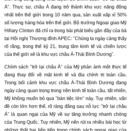
Á". Thực sự, châu Á đang trở thành khu vực năng động
nhất trên thế giới trong 10 năm qua, sản xuất xấp xỉ 50%
số lượng hàng hóa trên thế giới. Bộ trưởng Ngoại giao Mỹ
Hillary Clinton đã chỉ ra trong bài phát biểu gần đây của bà
tại Hội nghị Thượng đỉnh APEC: "Chúng ta ngày càng thấy
rõ rằng, trong thế kỷ 21, trung tâm kinh tế và chiến lược
của thế giới sẽ là khu vực châu Á-Thái Bình Dương".
Chính sách "trở lại châu Á" của Mỹ phản ánh một thực tế
đang thay đổi về mặt kinh tế và địa chính trị toàn cầu.
Trong bối cảnh khu vực châu Á-Thái Bình Dương đang
ngày càng quan trọng trong nền kinh tế toàn cầu, tất nhiên,
Mỹ không muốn bỏ qua "bàn tiệc lớn" này. Tuy nhiên, vấn
đề còn lớn hơn thế, rõ ràng đằng sau nỗ lực "trở lại châu
Á" là quan ngại của Mỹ về sự tăng trưởng nhanh chóng
của Trung Quốc. Tuy nhiên, Mỹ nên rút ra nhiều bài học từ
những thất bại liên tiếp trong chính sách ngoại giao của