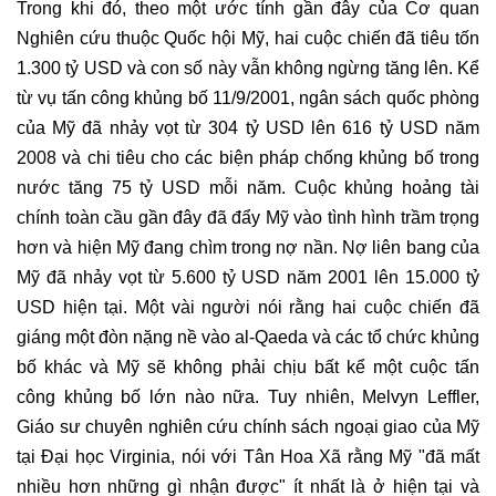
Trong khi đó, theo một ước tính gần đây của Cơ quan
Nghiên cứu thuộc Quốc hội Mỹ, hai cuộc chiến đã tiêu tốn
1.300 tỷ USD và con số này vẫn không ngừng tăng lên. Kể
từ vụ tấn công khủng bố 11/9/2001, ngân sách quốc phòng
của Mỹ đã nhảy vọt từ 304 tỷ USD lên 616 tỷ USD năm
2008 và chi tiêu cho các biện pháp chống khủng bố trong
nước tăng 75 tỷ USD mỗi năm. Cuộc khủng hoảng tài
chính toàn cầu gần đây đã đẩy Mỹ vào tình hình trầm trọng
hơn và hiện Mỹ đang chìm trong nợ nần. Nợ liên bang của
Mỹ đã nhảy vọt từ 5.600 tỷ USD năm 2001 lên 15.000 tỷ
USD hiện tại. Một vài người nói rằng hai cuộc chiến đã
giáng một đòn nặng nề vào al-Qaeda và các tổ chức khủng
bố khác và Mỹ sẽ không phải chịu bất kể một cuộc tấn
công khủng bố lớn nào nữa. Tuy nhiên, Melvyn Leffler,
Giáo sư chuyên nghiên cứu chính sách ngoại giao của Mỹ
tại Đại học Virginia, nói với Tân Hoa Xã rằng Mỹ "đã mất
nhiều hơn những gì nhận được" ít nhất là ở hiện tại và