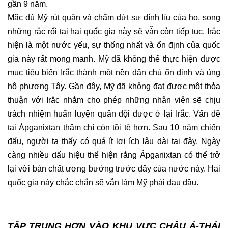
gần 9 năm.
Mặc dù Mỹ rút quân và chấm dứt sự dính líu của họ, song
những rắc rối tại hai quốc gia này sẽ vẫn còn tiếp tục. Irắc
hiện là một nước yếu, sự thống nhất và ổn định của quốc
gia này rất mong manh. Mỹ đã không thể thực hiện được
mục tiêu biến Irắc thành một nền dân chủ ổn định và ủng
hộ phương Tây. Gần đây, Mỹ đã không đạt được một thỏa
thuận với Irắc nhằm cho phép những nhân viên sẽ chịu
trách nhiệm huấn luyện quân đội được ở lại Irắc. Vấn đề
tại Ápganixtan thậm chí còn tồi tệ hơn. Sau 10 năm chiến
đấu, người ta thấy có quá ít lợi ích lâu dài tại đây. Ngày
càng nhiều dấu hiệu thể hiện rằng Ápganixtan có thể trở
lại với bản chất ương bướng trước đây của nước này. Hai
quốc gia này chắc chắn sẽ vẫn làm Mỹ phải đau đầu.
TẬP TRUNG HƠN VÀO KHU VỰC CHÂU Á-THÁI