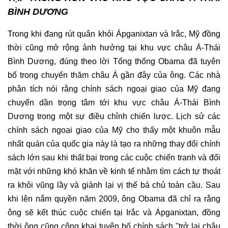
BÌNH DƯƠNG
Trong khi đang rút quân khỏi Ápganixtan và Irắc, Mỹ đồng
thời cũng mở rộng ảnh hưởng tại khu vực châu Á-Thái
Bình Dương, đúng theo lời Tổng thống Obama đã tuyên
bố trong chuyến thăm châu Á gần đây của ông. Các nhà
phân tích nói rằng chính sách ngoại giao của Mỹ đang
chuyển dần trọng tâm tới khu vực châu Á-Thái Bình
Dương trong một sự điều chỉnh chiến lược. Lịch sử các
chính sách ngoại giao của Mỹ cho thấy một khuôn mẫu
nhất quán của quốc gia này là tạo ra những thay đổi chính
sách lớn sau khi thất bại trong các cuộc chiến tranh và đối
mặt với những khó khăn về kinh tế nhằm tìm cách tự thoát
ra khỏi vũng lầy và giành lại vị thế bá chủ toàn cầu. Sau
khi lên nắm quyền năm 2009, ông Obama đã chỉ ra rằng
ông sẽ kết thúc cuộc chiến tại Irắc và Ápganixtan, đồng
thời ông cũng công khai tuyên bố chính sách "trở lại châu