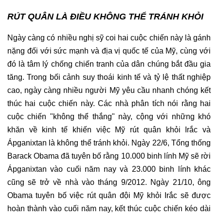
RÚT QUÂN LÀ ĐIỀU KHÔNG THỂ TRÁNH KHỎI
Ngày càng có nhiều nghị sỹ coi hai cuộc chiến này là gánh
nặng đối với sức mạnh và địa vị quốc tế của Mỹ, cùng với
đó là tâm lý chống chiến tranh của dân chúng bắt đầu gia
tăng. Trong bối cảnh suy thoái kinh tế và tỷ lệ thất nghiệp
cao, ngày càng nhiều người Mỹ yêu cầu nhanh chóng kết
thúc hai cuộc chiến này. Các nhà phân tích nói rằng hai
cuộc chiến "không thể thắng" này, cộng với những khó
khăn về kinh tế khiến việc Mỹ rút quân khỏi Irắc và
Ápganixtan là không thể tránh khỏi. Ngày 22/6, Tổng thống
Barack Obama đã tuyên bố rằng 10.000 binh lính Mỹ sẽ rời
Ápganixtan vào cuối năm nay và 23.000 binh lính khác
cũng sẽ trở về nhà vào tháng 9/2012. Ngày 21/10, ông
Obama tuyên bố việc rút quân đội Mỹ khỏi Irắc sẽ được
hoàn thành vào cuối năm nay, kết thúc cuộc chiến kéo dài