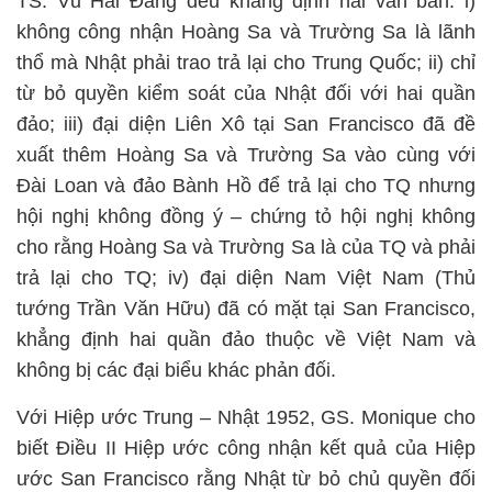
TS. Vũ Hải Đăng đều khẳng định hai văn bản: i)
không công nhận Hoàng Sa và Trường Sa là lãnh
thổ mà Nhật phải trao trả lại cho Trung Quốc; ii) chỉ
từ bỏ quyền kiểm soát của Nhật đối với hai quần
đảo; iii) đại diện Liên Xô tại San Francisco đã đề
xuất thêm Hoàng Sa và Trường Sa vào cùng với
Đài Loan và đảo Bành Hồ để trả lại cho TQ nhưng
hội nghị không đồng ý – chứng tỏ hội nghị không
cho rằng Hoàng Sa và Trường Sa là của TQ và phải
trả lại cho TQ; iv) đại diện Nam Việt Nam (Thủ
tướng Trần Văn Hữu) đã có mặt tại San Francisco,
khẳng định hai quần đảo thuộc về Việt Nam và
không bị các đại biểu khác phản đối.
Với Hiệp ước Trung – Nhật 1952, GS. Monique cho
biết Điều II Hiệp ước công nhận kết quả của Hiệp
ước San Francisco rằng Nhật từ bỏ chủ quyền đối