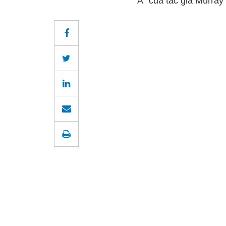
Á” của tác giả Murra