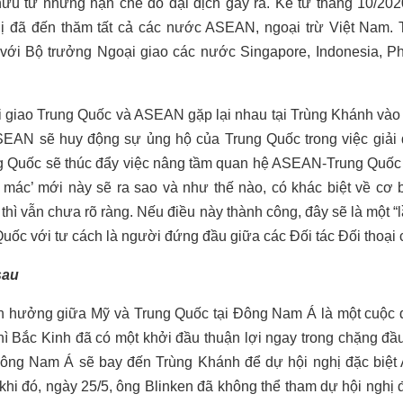
hữu từ những hạn chế do đại dịch gây ra. Kể từ tháng 10/202
đã đến thăm tất cả các nước ASEAN, ngoại trừ Việt Nam. T
ới Bộ trưởng Ngoại giao các nước Singapore, Indonesia, Phil
 giao Trung Quốc và ASEAN gặp lại nhau tại Trùng Khánh vào
EAN sẽ huy động sự ủng hộ của Trung Quốc trong việc giải
g Quốc sẽ thúc đẩy việc nâng tầm quan hệ ASEAN-Trung Quốc 
i mác’ mới này sẽ ra sao và như thế nào, có khác biệt về cơ b
 thì vẫn chưa rõ ràng. Nếu điều này thành công, đây sẽ là một “
Quốc với tư cách là người đứng đầu giữa các Đối tác Đối thoạ
sau
h hưởng giữa Mỹ và Trung Quốc tại Đông Nam Á là một cuộc 
ì Bắc Kinh đã có một khởi đầu thuận lợi ngay trong chặng đầu
Đông Nam Á sẽ bay đến Trùng Khánh để dự hội nghị đặc biệ
hi đó, ngày 25/5, ông Blinken đã không thể tham dự hội nghị 