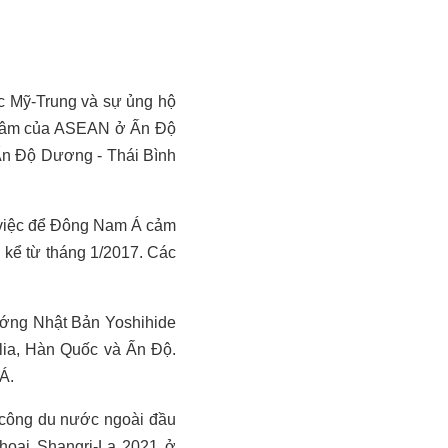
ực Mỹ-Trung và sự ủng hộ
ng tâm của ASEAN ở Ấn Độ
Ấn Độ Dương - Thái Bình
g việc để Đông Nam Á cảm
g kể từ tháng 1/2017. Các
ướng Nhật Bản Yoshihide
alia, Hàn Quốc và Ấn Độ.
Á.
 công du nước ngoài đầu
thoại Shangri-La 2021 ở