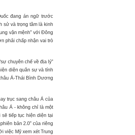
Quốc đang án ngữ trước
 sử và trọng tâm là kinh
hung vận mệnh” với Đông
ơn phải chấp nhận vai trò
“sự chuyên chế về địa lý”
iện diện quân sự và tính
a châu Á-Thái Bình Dương
oay trục sang châu Á của
âu Á - không chỉ là một
ẽ tiếp tục hiện diện tại
phiên bản 2.0” của riêng
ới việc Mỹ xem xét Trung