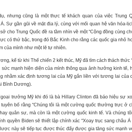
dụ, nhưng cũng là một thực tế khách quan của việc Trung 
Sự gần gũi về mặt địa lý, cùng với mối quan hệ văn hóa-lịch
ơ sở cho Trung Quốc đề ra tầm nhìn về một “Cộng đồng cùng c
vực có thứ bậc, trong đó Bắc Kinh cho rằng các quốc gia nhỏ h
tâm của mình như một lẽ tự nhiên.
ng, kể từ khi Thế chiến 2 kết thúc, Mỹ đã tìm cách thách thức 
sức mạnh hiện diện của mình thông qua ảnh hưởng kinh tế, h
g nhằm xác định tương lai của Mỹ gắn liền với tương lai củ
i Bình Dương).
goại trưởng Mỹ khi đó là bà Hillary Clinton đã báo hiệu sự x
tuyên bố rằng “Chúng tôi là một cường quốc thường trực ở ch
ay quân sự, mà còn là một cường quốc kinh tế. Và chúng tôi s
ính quyền Biden sẽ thiết lập chính xác “Xoay trục sang châu Á 
lược này sẽ tiếp tục được thúc đẩy được gia tăng sức mạnh v