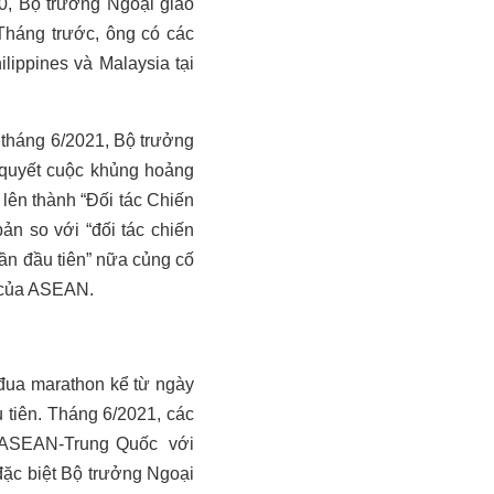
0, Bộ trưởng Ngoại giao
háng trước, ông có các
ippines và Malaysia tại
 tháng 6/2021, Bộ trưởng
 quyết cuộc khủng hoảng
lên thành “Đối tác Chiến
ản so với “đối tác chiến
lần đầu tiên” nữa củng cố
i của ASEAN.
đua marathon kể từ ngày
 tiên. Tháng 6/2021, các
t ASEAN-Trung Quốc
với
đặc biệt Bộ trưởng Ngoại