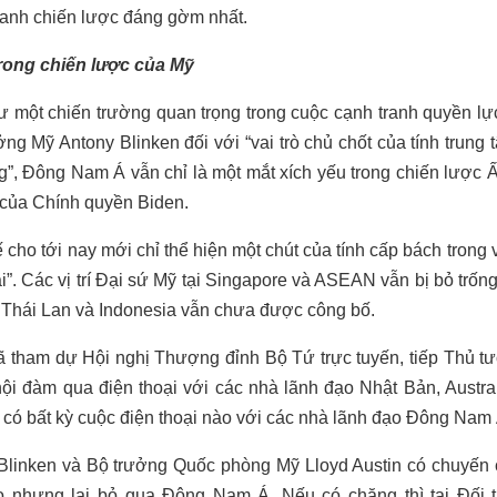
ranh chiến lược đáng gờm nhất.
rong chiến lược của Mỹ
ư một chiến trường quan trọng trong cuộc cạnh tranh quyền l
ng Mỹ Antony Blinken đối với “vai trò chủ chốt của tính tru
, Đông Nam Á vẫn chỉ là một mắt xích yếu trong chiến lược 
của Chính quyền Biden.
ế cho tới nay mới chỉ thể hiện một chút của tính cấp bách tron
ại”. Các vị trí Đại sứ Mỹ tại Singapore và ASEAN vẫn bị bỏ trốn
 Thái Lan và Indonesia vẫn chưa được công bố.
ã tham dự Hội nghị Thượng đỉnh Bộ Tứ trực tuyến, tiếp Thủ t
ội đàm qua điện thoại với các nhà lãnh đạo Nhật Bản, Austr
có bất kỳ cuộc điện thoại nào với các nhà lãnh đạo Đông Nam 
Blinken và Bộ trưởng Quốc phòng Mỹ Lloyd Austin có chuyến
o nhưng lại bỏ qua Đông Nam Á. Nếu có chăng thì tại Đối 