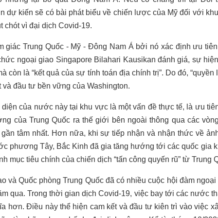
n dự kiến sẽ có bài phát biểu về chiến lược của Mỹ đối với khu
 chót vì đại dịch Covid-19.
 tam giác Trung Quốc - Mỹ - Đông Nam Á bởi nó xác định ưu tiê
hức ngoại giao Singapore Bilahari Kausikan đánh giá, sự hiện
mà còn là “kết quả của sự tính toán địa chính trị”. Do đó, “quyền
t và đầu tư bền vững của Washington.
diện của nước này tại khu vực là một vấn đề thực tế, là ưu ti
ng của Trung Quốc ra thế giới bên ngoài thông qua các vòng 
gần tâm nhất. Hơn nữa, khi sự tiếp nhận và nhận thức về ả
ớc phương Tây, Bắc Kinh đã gia tăng hướng tới các quốc gia 
h mục tiêu chính của chiến dịch “tấn công quyến rũ” từ Trung 
o và Quốc phòng Trung Quốc đã có nhiều cuộc hội đàm ngoại gi
m qua. Trong thời gian dịch Covid-19, việc bay tới các nước t
ĩa hơn. Điều này thể hiện cam kết và đầu tư kiên trì vào việc 