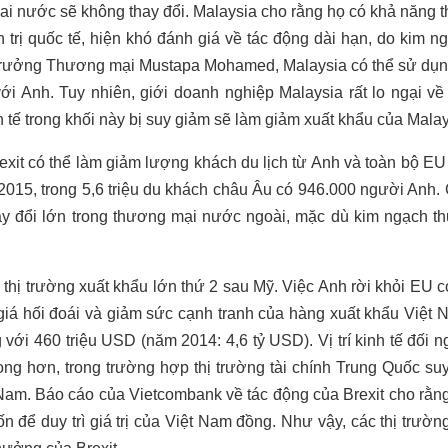
i nước sẽ không thay đổi. Malaysia cho rằng họ có khả năng th
nh trị quốc tế, hiện khó đánh giá về tác động dài hạn, do kim
trưởng Thương mại Mustapa Mohamed, Malaysia có thể sử dụng
với Anh. Tuy nhiên, giới doanh nghiệp Malaysia rất lo ngại về
 tế trong khối này bị suy giảm sẽ làm giảm xuất khẩu của Malay
rexit có thể làm giảm lượng khách du lịch từ Anh và toàn bộ EU 
m 2015, trong 5,6 triệu du khách châu Âu có 946.000 người Anh.
hay đổi lớn trong thương mại nước ngoài, mặc dù kim ngạch 
à thị trường xuất khẩu lớn thứ 2 sau Mỹ. Việc Anh rời khỏi EU 
 giá hối đoái và giảm sức cạnh tranh của hàng xuất khẩu Việt N
ới 460 triệu USD (năm 2014: 4,6 tỷ USD). Vị trí kinh tế đối n
ng hơn, trong trường hợp thị trường tài chính Trung Quốc s
t Nam. Báo cáo của Vietcombank về tác động của Brexit cho r
ốn để duy trì giá trị của Việt Nam đồng. Như vậy, các thị trườ