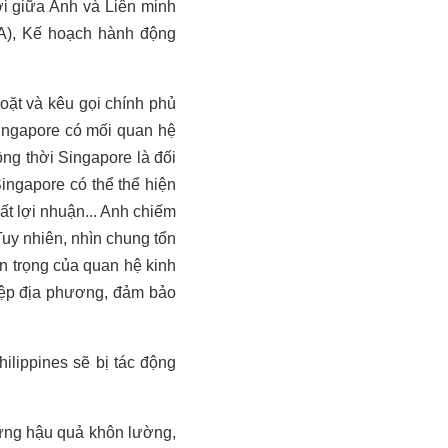
ới giữa Anh và Liên minh
PA), Kế hoạch hành động
oặt và kêu gọi chính phủ
ingapore có mối quan hệ
ng thời Singapore là đối
ingapore có thể thể hiện
t lợi nhuận... Anh chiếm
Tuy nhiên, nhìn chung tổn
an trọng của quan hệ kinh
iệp địa phương, đảm bảo
ilippines sẽ bị tác động
những hậu quả khôn lường,