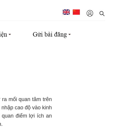
iện
Gửi bài đăng
 ra mối quan tâm trên
i nhập cao độ vào kinh
 quan điểm lợi ích an
h.