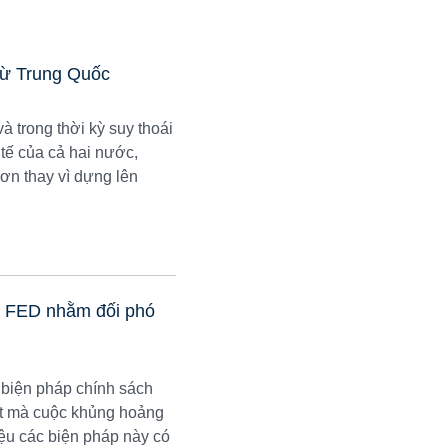
từ Trung Quốc
à trong thời kỳ suy thoái
 tế của cả hai nước,
ơn thay vì dựng lên
và FED nhằm đối phó
 biện pháp chính sách
hất mà cuộc khủng hoảng
iệu các biện pháp này có