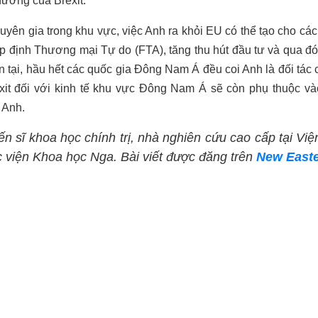
hưởng của Brexit.
huyên gia trong khu vực, việc Anh ra khỏi EU có thể tạo cho c
iệp định Thương mại Tự do (FTA), tăng thu hút đầu tư và qua đó
n tại, hầu hết các quốc gia Đông Nam Á đều coi Anh là đối tác 
exit đối với kinh tế khu vực Đông Nam Á sẽ còn phụ thuộc và
 Anh.
ến sĩ khoa học chính trị, nhà nghiên cứu cao cấp tại Việ
 viện Khoa học Nga. Bài viết được đăng trên
New Easte