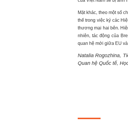
của Việt Nam sẽ bị ảnh 
Mặt khác, theo một số c
thế trong việc ký các H
thương mại hai bên. Hiệ
nhiên, tác động của Br
quan hệ mới giữa EU và
Natalia Rogozhina, Ti
Quan hệ Quốc tế, Học