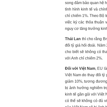
song đảm bảo quan hệ ha
tình hình kinh tế và chí
chỉ chiếm 1%. Theo Bộ 
việc ký các thỏa thuận 
nguy cơ tăng trưởng kinh
Thái Lan
thì cho rằng B
đổi tỷ giá hối đoái. Nă
cho biết sẽ không có t
với Anh chỉ chiếm 2%.
Đối với Việt Nam
, EU l
Việt Nam do thay đổi tỷ
giảm 10%, tương đương v
bị ảnh hưởng nghiêm trọ
kinh tế gần gũi với Việ
có thể sẽ không có đủ v