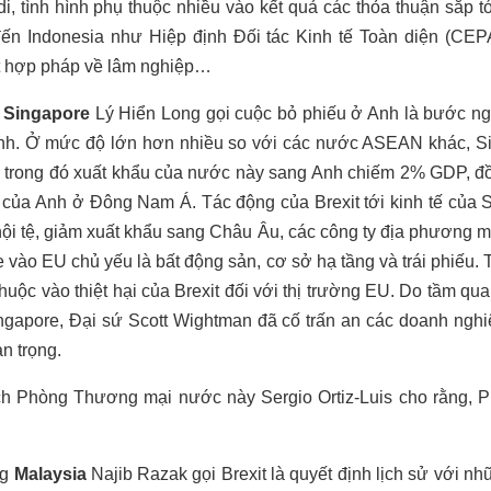
i, tình hình phụ thuộc nhiều vào kết quả các thỏa thuận sắp t
ến Indonesia như Hiệp định Đối tác Kinh tế Toàn diện (CE
ất hợp pháp về lâm nghiệp…
Singapore
Lý Hiển Long gọi cuộc bỏ phiếu ở Anh là bước ng
 hình. Ở mức độ lớn hơn nhiều so với các nước ASEAN khác, S
h, trong đó xuất khẩu của nước này sang Anh chiếm 2% GDP, đồ
 của Anh ở Đông Nam Á. Tác động của Brexit tới kinh tế của S
nội tệ, giảm xuất khẩu sang Châu Âu, các công ty địa phương mấ
 vào EU chủ yếu là bất động sản, cơ sở hạ tầng và trái phiếu. 
huộc vào thiệt hại của Brexit đối với thị trường EU. Do tầm qu
ingapore, Đại sứ Scott Wightman đã cố trấn an các doanh ngh
n trọng.
ịch Phòng Thương mại nước này Sergio Ortiz-Luis cho rằng, Ph
ng
Malaysia
Najib Razak gọi Brexit là quyết định lịch sử với 