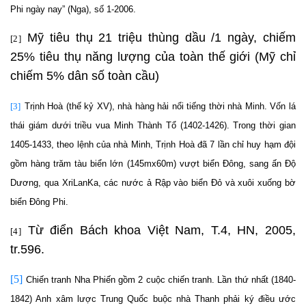
Phi ngày nay” (Nga), số 1-2006.
Mỹ tiêu thụ 21 triệu thùng dầu /1 ngày, chiếm
[2]
25% tiêu thụ năng lượng của toàn thế giới (Mỹ chỉ
chiếm 5% dân số toàn cầu)
[3]
Trịnh Hoà (thế kỷ XV), nhà hàng hải nổi tiếng thời nhà Minh. Vốn lá
thái giám dưới triều vua Minh Thành Tổ (1402-1426). Trong thời gian
1405-1433, theo lệnh của nhà Minh, Trịnh Hoà đã 7 lần chỉ huy hạm đội
gồm hàng trăm tàu biển lớn (145mx60m) vượt biển Đông, sang ấn Độ
Dương, qua XriLanKa, các nước ả Rập vào biển Đỏ và xuôi xuống bờ
biển Đông Phi.
Từ điển Bách khoa Việt Nam, T.4, HN, 2005,
[4]
tr.596.
[5]
Chiến tranh Nha Phiến gồm 2 cuộc chiến tranh.
Lần thứ nhất (1840-
1842) Anh xâm lược Trung Quốc buộc nhà Thanh phải ký điều ước