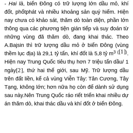
-
Hai là
, biển Đông có trữ lượng lớn dầu mỏ, khí
đốt, phốtphát và nhiều khoảng sản quý hiếm. Hiện
nay chưa có khảo sát, thăm dò toàn diện, phần lớn
thông qua các phương tiện gián tiếp và suy đoán từ
những vùng đã thăm dò, đang khai thác. Theo
A.Bajsin thì trữ lượng dầu mỏ ở biển Đông (vùng
[1]
3 (
)
thềm lục địa) là 29,1 tỷ tấn, khí đốt là 5,8 tỷ m
.
Hiện nay Trung Quốc tiêu thụ hơn 7 triệu tấn dầu/ 1
[2]
ngày
, thứ hai thế giới, sau Mỹ. Trữ lượng dầu
trên đất liền, kể cả vùng Viễn Tây: Tân Cương, Tây
Tạng, không lớn; hơn nữa họ còn để dành sử dụng
sau này.Nên Trung Quốc ráo riết triển khai nhiều dự
án thăm dò, khai thác dầu và khí đốt ở biển Đông.