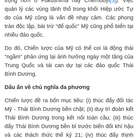
trọng hơn ở Fukushima hay Chernobyl
[5]
). Việc
quản lý các vùng lãnh thổ trong khối Hiệp ước Tự
do của Mỹ cũng là vấn đề nhạy cảm. Các phong
trào độc lập, bài trừ “đế quốc” Mỹ cũng phổ biến tại
nhiều đảo quốc.
Do đó, Chiến lược của Mỹ có thể coi là động thái
“ngầm” phản ứng lại ảnh hưởng ngày một tăng của
Trung Quốc và tái can dự tại các đảo quốc Thái
Bình Dương.
Dấu ấn về chủ nghĩa đa phương
Chiến lược đề ra bốn mục tiêu: (i) thúc đẩy đối tác
Mỹ - Thái Bình Dương bền chặt; (ii) duy trì đoàn kết
Thái Bình Dương trong kết nối toàn cầu; (iii) thúc
đẩy Thái Bình Dương bền bỉ trước biến đổi khí hậu
và các thách thức thế kỷ 21; (iv) thúc đẩy thịnh