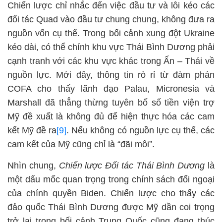
Chiến lược chỉ nhắc đến việc đầu tư và lôi kéo các
đối tác Quad vào đầu tư chung chung, không đưa ra
nguồn vốn cụ thể. Trong bối cảnh xung đột Ukraine
kéo dài, có thể chính khu vực Thái Bình Dương phải
cạnh tranh với các khu vực khác trong Ấn – Thái về
nguồn lực. Mới đây, thông tin rò rỉ từ đàm phán
COFA cho thấy lãnh đạo Palau, Micronesia và
Marshall đã thẳng thừng tuyên bố số tiền viện trợ
Mỹ đề xuất là không đủ để hiện thực hóa các cam
kết Mỹ đề ra
[9]
. Nếu không có nguồn lực cụ thể, các
cam kết của Mỹ cũng chỉ là “đãi môi”.
Nhìn chung,
Chiến lược Đối tác Thái Bình Dương
là
một dấu mốc quan trọng trong chính sách đối ngoại
của chính quyền Biden. Chiến lược cho thấy các
đảo quốc Thái Bình Dương được Mỹ dần coi trọng
trở lại trong bối cảnh Trung Quốc cũng đang thúc