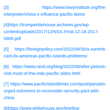
[3]
https://www.lowyinstitute.org/the-
interpreter/china-s-influence-pacific-donor
[4]
https://trumpwhitehouse.archives.gov/wp-
content/uploads/2017/12/NSS-Final-12-18-2017-
0905.pdf
[5]
https://foreignpolicy.com/2022/09/30/a-summit-
cant-fix-americas-pacific-islands-problems/
[6]
https://www.rand.org/blog/2022/08/after-pelosis-
visit-most-of-the-indo-pacific-sides.html
[7]
https://www.pacificislandtimes.com/post/panuelo-
urged-solomons-to-reconsider-security-pact-with-
china
[8]
https://www.whitehouse.gov/briefing-