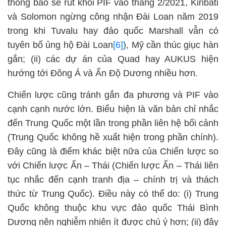
thông báo sẽ rút khỏi PIF vào tháng 2/2021, Kiribati
và Solomon ngừng công nhận Đài Loan năm 2019
trong khi Tuvalu hay đảo quốc Marshall vẫn có
tuyên bố ủng hộ Đài Loan
[6]
), Mỹ cần thúc giục hàn
gắn; (ii) các dự án của Quad hay AUKUS hiện
hướng tới Đông Á và Ấn Độ Dương nhiều hơn.
Chiến lược cũng tránh gắn đa phương và PIF vào
cạnh cạnh nước lớn. Biểu hiện là văn bản chỉ nhắc
đến Trung Quốc một lần trong phần liên hệ bối cảnh
(Trung Quốc không hề xuất hiện trong phần chính).
Đây cũng là điểm khác biệt nữa của Chiến lược so
với Chiến lược Ấn – Thái (Chiến lược Ấn – Thái liên
tục nhắc đến cạnh tranh địa – chính trị và thách
thức từ Trung Quốc). Điều này có thể do: (i) Trung
Quốc không thuộc khu vực đảo quốc Thái Bình
Dương nên nghiễm nhiên ít được chú ý hơn; (ii) đây