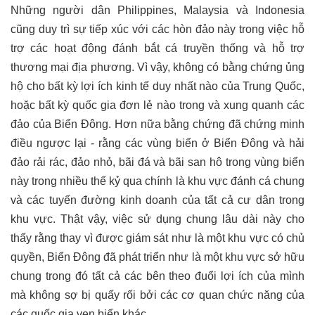
Những người dân Philippines, Malaysia và Indonesia
cũng duy trì sự tiếp xúc với các hòn đảo này trong việc hỗ
trợ các hoạt động đánh bắt cá truyền thống và hỗ trợ
thương mại địa phương. Vì vậy, không có bằng chứng ủng
hộ cho bất kỳ lợi ích kinh tế duy nhất nào của Trung Quốc,
hoặc bất kỳ quốc gia đơn lẻ nào trong và xung quanh các
đảo của Biển Đông. Hơn nữa bằng chứng đã chứng minh
điều ngược lại - rằng các vùng biển ở Biển Đông và hải
đảo rải rác, đảo nhỏ, bãi đá và bãi san hô trong vùng biển
này trong nhiều thế kỷ qua chính là khu vực đánh cá chung
và các tuyến đường kinh doanh của tất cả cư dân trong
khu vực. Thật vậy, việc sử dụng chung lâu dài này cho
thấy rằng thay vì được giám sát như là một khu vực có chủ
quyền, Biển Đông đã phát triển như là một khu vực sở hữu
chung trong đó tất cả các bên theo đuổi lợi ích của mình
mà không sợ bị quấy rối bởi các cơ quan chức năng của
các quốc gia ven biển khác.