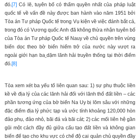
đó.
[7]
Có lẽ, tuyên bố có thẩm quyền nhất của pháp luật
quốc tế về vấn đề này được ban hành vào năm 1951 bởi
Tòa án Tư pháp Quốc tế trong Vụ kiện về việc đánh bắt cá,
trong đó có Vương quốc Anh đã không thừa nhận tuyên bố
của Tòa án Tư pháp Quốc tế Nauy về chủ quyền trên vùng
biển dọc theo bờ biển hiểm trở của nước này vượt ra
ngoài giới hạn ba
dặm lãnh hải truyền thống tại thời điểm
đó.
[8]
Tòa xem xét ba yếu tố liên quan sau: 1) sự phụ thuộc liền
kề về địa lý của các lãnh hải đối với lãnh thổ đất liền – các
phần tương ứng của bờ biển Na Uy bị lõm sâu với những
đặc điểm địa lý phức tạp và ước tính khoảng 120,000 hòn
đảo phụ, đảo nhỏ, bãi đá và bãi cát; 2) các mối liên hệ gần
gũi một cách đầy đủ giữa cấu tạo đất liền và không gian
biển để tạo cho khu vực có chế độ cai quản chủ quyền đầy