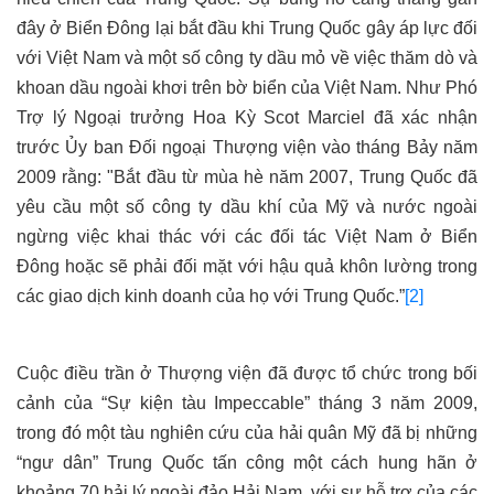
đây ở Biển Đông lại bắt đầu khi Trung Quốc gây áp lực đối
với Việt Nam và một số công ty dầu mỏ về việc thăm dò và
khoan dầu ngoài khơi trên bờ biển của Việt Nam. Như Phó
Trợ lý Ngoại trưởng Hoa Kỳ Scot Marciel đã xác nhận
trước Ủy ban Đối ngoại Thượng viện vào tháng Bảy năm
2009 rằng: "Bắt đầu từ mùa hè năm 2007, Trung Quốc đã
yêu cầu một số công ty dầu khí của Mỹ và nước ngoài
ngừng việc khai thác với các đối tác Việt Nam ở Biển
Đông hoặc sẽ phải đối mặt với hậu quả khôn lường trong
các giao dịch kinh doanh của họ với Trung Quốc.”
[2]
Cuộc điều trần ở Thượng viện đã được tổ chức trong bối
cảnh của “Sự kiện tàu Impeccable” tháng 3 năm 2009,
trong đó một tàu nghiên cứu của hải quân Mỹ đã bị những
“ngư dân” Trung Quốc tấn công một cách hung hãn ở
khoảng 70 hải lý ngoài đảo Hải Nam, với sự hỗ trợ của các