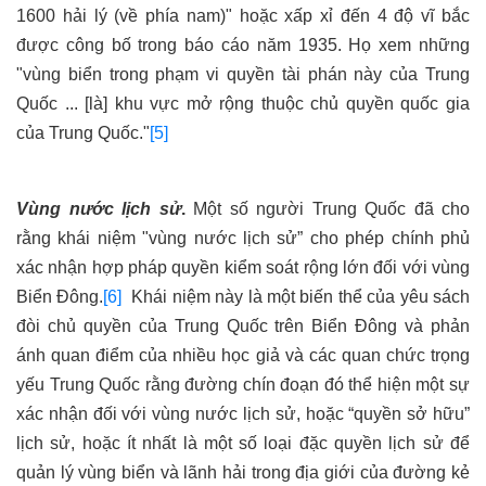
1600 hải lý (về phía nam)" hoặc xấp xỉ đến 4 độ vĩ bắc
được công bố trong báo cáo năm 1935. Họ xem những
"vùng biển trong phạm vi quyền tài phán này của Trung
Quốc ... [là] khu vực mở rộng thuộc chủ quyền quốc gia
của Trung Quốc."
[5]
Vùng nước lịch sử
.
Một số người Trung Quốc đã cho
rằng khái niệm "vùng nước lịch sử” cho phép chính phủ
xác nhận hợp pháp quyền kiểm soát rộng lớn đối với vùng
Biển Đông.
[6]
Khái niệm này là một biến thể của yêu sách
đòi chủ quyền của Trung Quốc trên Biển Đông và phản
ánh quan điểm của nhiều học giả và các quan chức trọng
yếu Trung Quốc rằng đường chín đoạn đó thể hiện một sự
xác nhận đối với vùng nước lịch sử, hoặc “quyền sở hữu”
lịch sử, hoặc ít nhất là một số loại đặc quyền lịch sử để
quản lý vùng biển và lãnh hải trong địa giới của đường kẻ