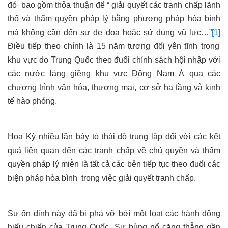
đó
bao gồm thỏa thuận để “ giải quyết các tranh chấp lãnh
thổ và thẩm quyền pháp lý bằng phương pháp hòa bình
mà không cần đến sự đe dọa hoặc sử dụng vũ lực…”
[1]
Điều tiếp theo chính là 15 năm tương đối yên tĩnh trong
khu vực do Trung Quốc theo đuổi chính sách hội nhập với
các nước láng giềng khu vực Đông Nam Á qua các
chương trình văn hóa, thương mại, cơ sở hạ tầng và kinh
tế hào phóng.
Hoa Kỳ nhiều lần bày tỏ thái độ trung lập đối với các kết
quả liên quan đến các tranh chấp về chủ quyền và thẩm
quyền pháp lý miễn là tất cả các bên tiếp tục theo đuổi các
biện pháp hòa bình
trong việc giải quyết tranh chấp.
Sự ổn định này đã bị phá vỡ bởi một loạt các hành động
hiếu chiến của Trung Quốc. Sự bùng nổ căng thẳng gần