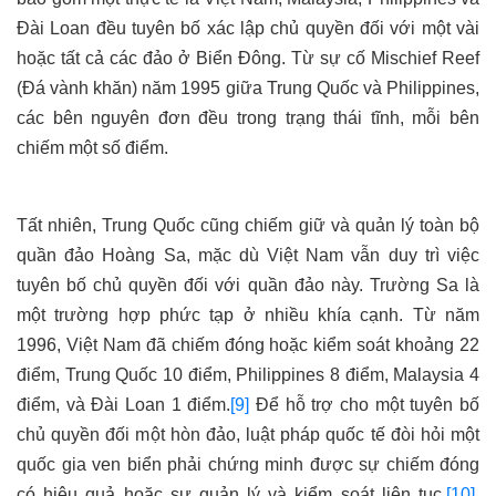
Đài Loan đều tuyên bố xác lập chủ quyền đối với một vài
hoặc tất cả các đảo ở Biển Đông. Từ sự cố Mischief Reef
(Đá vành khăn) năm 1995 giữa Trung Quốc và Philippines,
các bên nguyên đơn đều trong trạng thái tĩnh, mỗi bên
chiếm một số điểm.
Tất nhiên, Trung Quốc cũng chiếm giữ và quản lý toàn bộ
quần đảo Hoàng Sa, mặc dù Việt Nam vẫn duy trì việc
tuyên bố chủ quyền đối với quần đảo này. Trường Sa là
một trường hợp phức tạp ở nhiều khía cạnh. Từ năm
1996, Việt Nam đã chiếm đóng hoặc kiểm soát khoảng 22
điểm, Trung Quốc 10 điểm, Philippines 8 điểm, Malaysia 4
điểm, và Đài Loan 1 điểm.
[9]
Để hỗ trợ cho một tuyên bố
chủ quyền đối một hòn đảo, luật pháp quốc tế đòi hỏi một
quốc gia ven biển phải chứng minh được sự chiếm đóng
có hiệu quả hoặc sự quản lý và kiểm soát liên tục.
[10]