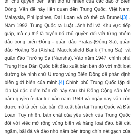
thi chủ quyền trên lãnh thổ tự nhiên của các đảo ở Biển
Đông. Vấn đề này liên quan đến Trung Quốc, Việt Nam,
Malaysia, Philippines, Đài Loan và có thể cả Brunei.
[3]
.
Năm 1992, Trung Quốc ra Luật Lãnh hải và Khu vực tiếp
giáp, mà cụ thể là tuyên bố chủ quyền đối với từng nhóm
đảo trong biển Đông - quần đảo Pratas-(Đông Sa), quần
đảo Hoàng Sa (Xisha), Macclesfield Bank (Trung Sa), và
quần đảo Trường Sa (Nansha). Vào năm 1947, chính phủ
Trung Hoa Dân Quốc bắt đầu xuất bản bản đồ với một loạt
đường kẻ hình chữ U trong vùng Biển Đông để phân định
biên giới biển của mình.
[4]
Chính phủ Trung Quốc lặp đi
lặp lại đặc điểm bản đồ này sau khi Đảng Cộng sản lên
nắm quyền ở đại lục vào năm 1949 và ngày nay vẫn còn
được mô tả trên các bản đồ xuất bản tại Trung Quốc và Đài
Loan. Tuy nhiên, bản chất của yêu sách của Trung Quốc
đối với việc mở rộng vùng biển và hàng loạt đảo, bãi cát
ngầm, bãi đá và đảo nhỏ nằm bên trong chín nét gạch của