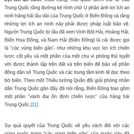
Trung Quốc rằng đường kẻ hình chữ U phản ánh lợi ích an
ninh hàng hải lâu dài của Trung Quốc ở Biển Đông và rằng
những lợi ích an ninh này phải được pháp luật bảo vệ.
Người Trung Quốc từ lâu đã xem Vịnh Bột Hải, Hoàng Hải,
Biển Hoa Đông, và Nam Hải (Biển Đông) là cái được gọi
là "các vùng biển gần'- như những khu vực lợi ích chiến
lược cốt yếu và một phần của một chu vi phòng thủ tuyệt
vời được thành lập trên đất và trên biển để bảo vệ phần
đông dân số Trung Quốc và các trung tâm kinh tế dọc theo
bờ biển. Theo một Thiếu tướng Quân đội giải phóng nhân
dân Trung Quốc gần đây đã nói rằng, Biển Đông bao gồm
một phần "vành đai ổn định chiến lược" của hàng hải
Trung Quốc.
[11]
Sự quả quyết của Trung Quốc về yêu sách đối với các
vùng nước trong “các vùng biển gần" của nước này đã