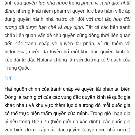
ánh của
quyền lực nhà nước
trong
phạm vi ranh giới nhất
định
, nhưng khái niệm phạm vi quyền lực bao hàm việc áp
dụng quyền hành nhà nước chỉ đối với
một tập hợp đối
tượng đã được hạn chế và quy định
. Tất cả các bên tranh
chấp liên quan vấn đề chủ quyền cũng đồng thời liên quan
đến các tranh chấp về quyền tài phán, ví dụ thêm về
Indonesia, nước đã tuyên bố một khu đặc quyền kinh tế
kéo dài từ đảo Natuna chồng lấn với đường kẻ 9 gạch của
Trung Quốc.
[14]
Hai nguồn chính của tranh chấp về
quyền
tài phán
tại biển
Đông là ranh giới của các
vùng
đặc
quyền
kinh tế
quốc gia
khác nhau
và khu vực thềm lục địa trong đó mỗi
quốc gia
có thể t
hực hiện
thẩm quyền
của mình
.
Trong giới hạn địa
lý nêu trong Điều 76 (biên giới đã xác định), các quốc gia
ven biển được cấp các đặc quyền (quyền lực nhà nước)