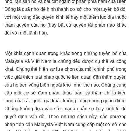
nhỏ, rạn san hô và bãi cát ngầm ở phần phía nam của Biển
Đông là quá nhỏ để hình thành cơ sở cho một tuyên bố đối
với một vùng đặc quyền kinh tế hay một thềm lục địa thuộc
thẩm quyền của họ (hay bất cứ quyền tài phán nào khác
đối với một lãnh hải).
Một khía cạnh quan trọng khác trong những tuyên bố của
Malaysia và Việt Nam là chúng đều được cụ thể và công
khai. Chúng thể hiện sự lựa chọn của mỗi chính phủ trong
việc giải thích luật pháp quốc tế liên quan đến thẩm quyền
của họ trên vùng biển ngoài khơi như thế nào. Chúng cung
cấp một cơ sở đàm phán, thảo luận, và thậm chí là kiện
tụng của các quốc gia khác không cùng chung quan điểm.
Chúng không dựa vào sức mạnh quân sự hay kinh tế để
quyết định vấn đề. Theo những cách này, các phương
pháp tiếp cận Malaysia-Việt Nam cung cấp một cơ sở cho