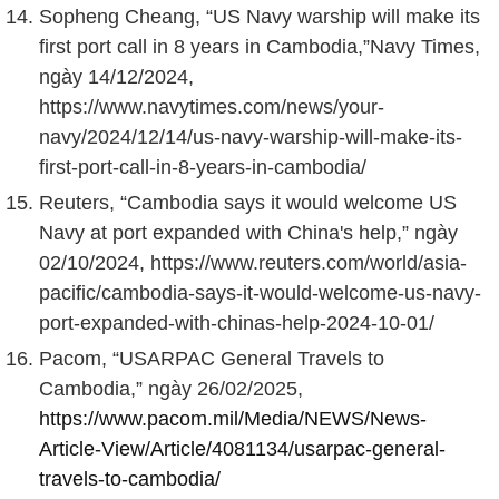
Sopheng Cheang, “US Navy warship will make its
first port call in 8 years in Cambodia,”Navy Times,
ngày 14/12/2024,
https://www.navytimes.com/news/your-
navy/2024/12/14/us-navy-warship-will-make-its-
first-port-call-in-8-years-in-cambodia/
Reuters, “Cambodia says it would welcome US
Navy at port expanded with China's help,” ngày
02/10/2024, https://www.reuters.com/world/asia-
pacific/cambodia-says-it-would-welcome-us-navy-
port-expanded-with-chinas-help-2024-10-01/
Pacom, “USARPAC General Travels to
Cambodia,” ngày 26/02/2025,
https://www.pacom.mil/Media/NEWS/News-
Article-View/Article/4081134/usarpac-general-
travels-to-cambodia/