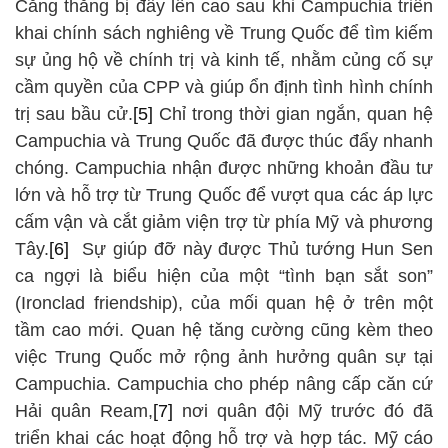
Căng thẳng bị đẩy lên cao sau khi Campuchia triển
khai chính sách nghiêng về Trung Quốc để tìm kiếm
sự ủng hộ về chính trị và kinh tế, nhằm củng cố sự
cầm quyền của CPP và giúp ổn định tình hình chính
trị sau bầu cử.
[5]
Chỉ trong thời gian ngắn, quan hệ
Campuchia và Trung Quốc đã được thúc đẩy nhanh
chóng. Campuchia nhận được những khoản đầu tư
lớn và hỗ trợ từ Trung Quốc để vượt qua các áp lực
cấm vận và cắt giảm viện trợ từ phía Mỹ và phương
Tây.
[6]
Sự giúp đỡ này được Thủ tướng Hun Sen
ca ngợi là biểu hiện của một “tình bạn sắt son”
(Ironclad friendship), của mối quan hệ ở trên một
tầm cao mới. Quan hệ tăng cường cũng kèm theo
việc Trung Quốc mở rộng ảnh hưởng quân sự tại
Campuchia. Campuchia cho phép nâng cấp căn cứ
Hải quân Ream,
[7]
nơi quân đội Mỹ trước đó đã
triển khai các hoạt động hỗ trợ và hợp tác. Mỹ cáo