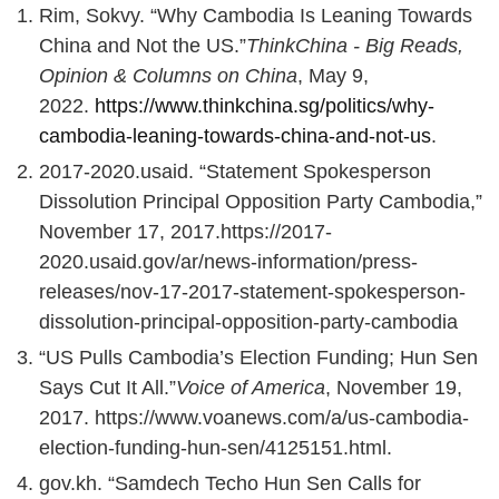
Rim, Sokvy. “Why Cambodia Is Leaning Towards
China and Not the US.”
ThinkChina - Big Reads,
Opinion & Columns on China
, May 9,
2022.
https://www.thinkchina.sg/politics/why-
cambodia-leaning-towards-china-and-not-us
.
2017-2020.usaid. “Statement Spokesperson
Dissolution Principal Opposition Party Cambodia,”
November 17, 2017.https://2017-
2020.usaid.gov/ar/news-information/press-
releases/nov-17-2017-statement-spokesperson-
dissolution-principal-opposition-party-cambodia
“US Pulls Cambodia’s Election Funding; Hun Sen
Says Cut It All.”
Voice of America
, November 19,
2017. https://www.voanews.com/a/us-cambodia-
election-funding-hun-sen/4125151.html.
gov.kh. “Samdech Techo Hun Sen Calls for