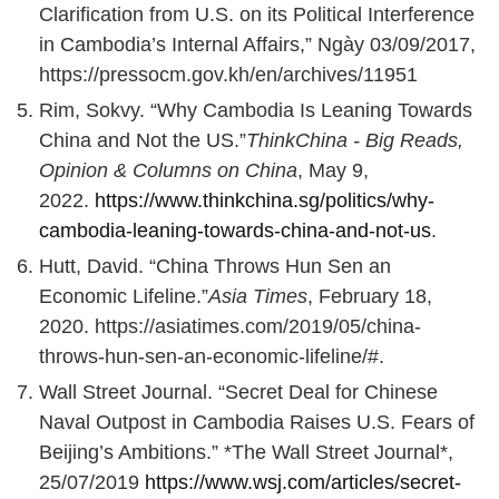
Clarification from U.S. on its Political Interference
in Cambodia’s Internal Affairs,” Ngày 03/09/2017,
https://pressocm.gov.kh/en/archives/11951
Rim, Sokvy. “Why Cambodia Is Leaning Towards
China and Not the US.”
ThinkChina - Big Reads,
Opinion & Columns on China
, May 9,
2022.
https://www.thinkchina.sg/politics/why-
cambodia-leaning-towards-china-and-not-us
.
Hutt, David. “China Throws Hun Sen an
Economic Lifeline.”
Asia Times
, February 18,
2020. https://asiatimes.com/2019/05/china-
throws-hun-sen-an-economic-lifeline/#.
Wall Street Journal. “Secret Deal for Chinese
Naval Outpost in Cambodia Raises U.S. Fears of
Beijing’s Ambitions.” *The Wall Street Journal*,
25/07/2019
https://www.wsj.com/articles/secret-