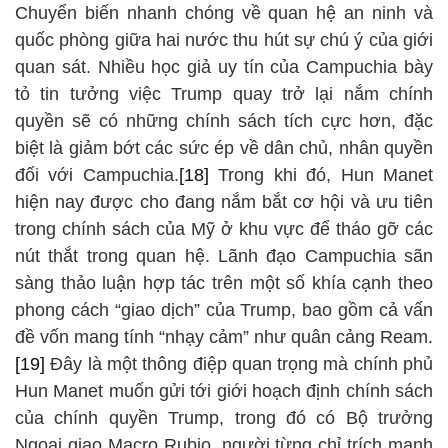
Chuyển biến nhanh chóng về quan hệ an ninh và
quốc phòng giữa hai nước thu hút sự chú ý của giới
quan sát. Nhiều học giả uy tín của Campuchia bày
tỏ tin tưởng việc Trump quay trở lại nắm chính
quyền sẽ có những chính sách tích cực hơn, đặc
biệt là giảm bớt các sức ép về dân chủ, nhân quyền
đối với Campuchia.
[18]
Trong khi đó, Hun Manet
hiện nay được cho đang nắm bắt cơ hội và ưu tiên
trong chính sách của Mỹ ở khu vực để tháo gỡ các
nút thắt trong quan hệ. Lãnh đạo Campuchia sãn
sàng thảo luận hợp tác trên một số khía cạnh theo
phong cách “giao dịch” của Trump, bao gồm cả vấn
đề vốn mang tính “nhạy cảm” như quân cảng Ream.
[19]
Đây là một thông điệp quan trọng mà chính phủ
Hun Manet muốn gửi tới giới hoạch định chính sách
của chính quyền Trump, trong đó có Bộ trưởng
Ngoại giao Macro Rubio, người từng chỉ trích mạnh