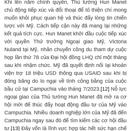
Khi lên nắm chính quyền, Thủ tướng Hun Manet
chủ động tiếp xúc và đối thoại để tỏ thiện chí mong
muốn khôi phục quan hệ và thúc đẩy lòng tin chiến
lược với Mỹ. Cách tiếp cận này đã mang lại những
kết quả tích cực. Hun Manet khởi đầu cuộc tiếp xúc
với quyền Thứ trưởng Ngoại giao Mỹ, Victoria
Nuland tại Mỹ, nhân chuyến công du tham dự cuộc
họp lần thứ 78 của Đại hội đồng LHQ chỉ một tháng
sau khi nhậm chức. Mỹ đã quyết định nối lại khoản
viện trợ 18 triệu USD thông qua USAID sau khi bị
đóng băng do lo ngại về tính công bằng của cuộc
bầu cử tại Campuchia vào tháng 7/2023.
[12]
Nỗ lực
ngoại giao của Thủ tướng Hun Manet đã mở ra cơ
hội mới để thúc đẩy hoạt động đầu tư của Mỹ vào
Campuchia. Nhiều doanh nghiệp lớn của Mỹ đã đến
Campuchia ngay sau đó để tìm kiếm các cơ hội đầu
tư.
[13]
Đây vốn là lĩnh vực hợp tác hết sức hạn chế