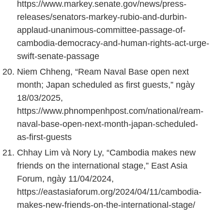
https://www.markey.senate.gov/news/press-
releases/senators-markey-rubio-and-durbin-
applaud-unanimous-committee-passage-of-
cambodia-democracy-and-human-rights-act-urge-
swift-senate-passage
Niem Chheng, “Ream Naval Base open next
month; Japan scheduled as first guests,” ngày
18/03/2025,
https://www.phnompenhpost.com/national/ream-
naval-base-open-next-month-japan-scheduled-
as-first-guests
Chhay Lim và Nory Ly, “Cambodia makes new
friends on the international stage,” East Asia
Forum, ngày 11/04/2024,
https://eastasiaforum.org/2024/04/11/cambodia-
makes-new-friends-on-the-international-stage/