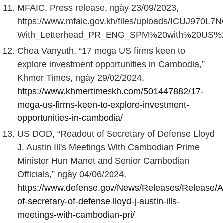
MFAIC, Press release, ngày 23/09/2023,
https://www.mfaic.gov.kh/files/uploads/ICUJ970L
With_Letterhead_PR_ENG_SPM%20with%20US%20
Chea Vanyuth, “17 mega US firms keen to
explore investment opportunities in Cambodia,”
Khmer Times, ngày 29/02/2024,
https://www.khmertimeskh.com/501447882/17-
mega-us-firms-keen-to-explore-investment-
opportunities-in-cambodia/
US DOD, “Readout of Secretary of Defense Lloyd
J. Austin Ill's Meetings With Cambodian Prime
Minister Hun Manet and Senior Cambodian
Officials,” ngày 04/06/2024,
https://www.defense.gov/News/Releases/Release/Ar
of-secretary-of-defense-lloyd-j-austin-ills-
meetings-with-cambodian-pri/