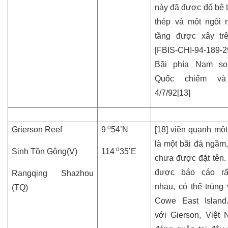
này đã được đổ bê t
thép và một ngôi 
tầng được xây tr
[FBIS-CHI-94-189-29
Bãi phía Nam so
Quốc chiếm và
4/7/92[13]
o
Grierson Reef
9
54’N
[18] viền quanh một
là một bãi đá ngầm
o
Sinh Tồn Gông(V)
114
35’E
chưa được đặt tên.
được báo cáo rấ
Rangqing Shazhou
nhau, có thể trùng 
(TQ)
Cowe East Island
với Gierson, Việt