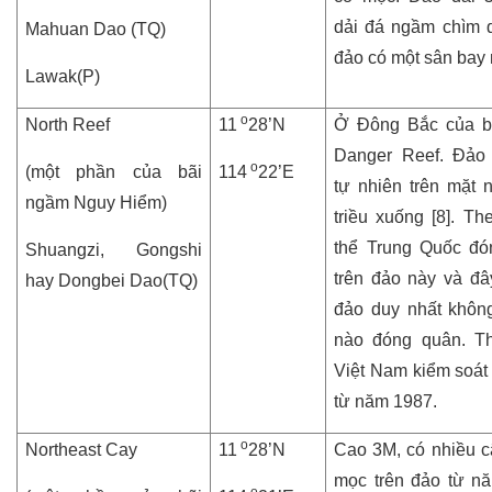
dải đá ngầm chìm d
Mahuan Dao (TQ)
đảo có một sân bay 
Lawak(P)
o
North Reef
11
28’N
Ở Đông Bắc của bã
Danger Reef. Đảo 
o
(một phần của bãi
114
22’E
tự nhiên trên mặt 
ngầm Nguy Hiểm)
triều xuống [8]. Th
thể Trung Quốc đó
Shuangzi, Gongshi
trên đảo này và đâ
hay Dongbei Dao(TQ)
đảo duy nhất khôn
nào đóng quân. Th
Việt Nam kiểm soát
từ năm 1987.
o
Northeast Cay
11
28’N
Cao 3M, có nhiều c
mọc trên đảo từ n