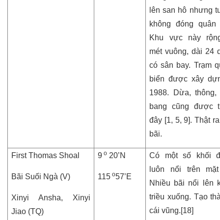
lên san hô nhưng t
không đóng quân 
Khu vực này rộn
mét vuông, dài 24 
có sân bay. Trạm q
biển được xây dự
1988. Dừa, thông,
bang cũng được t
đây [1, 5, 9]. Thật ra
bãi.
o
First Thomas Shoal
9
20’N
Có một số khối đ
luôn nổi trên mặ
o
Bãi Suối Ngà (V)
115
57’E
Nhiều bãi nổi lên k
triều xuống. Tạo th
Xinyi Ansha, Xinyi
cái vũng.[18]
Jiao (TQ)