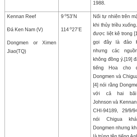
1988.
o
Kennan Reef
9
53’N
Nổi tự nhiên trên m
khi thủy triều xuốn
o
Đá Ken Nam (V)
114
27’E
được liệt kê trong [1
gọi đây là đảo 
Dongmen or Ximen
nhưng các nguồ
Jiao(TQ)
không đồng ý.[19] đ
tiếng Hoa cho 
Dongmen và Chigua.
[4] nói rằng Dongm
với cả hai bã
Johnson và Kennan.
CHI-94189, 29/9/
nói Chigua kh
Dongmen nhưng kh
là trùng tên tiếng An