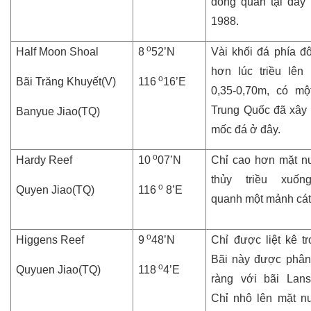
đóng quân tại đây
1988.
o
Half Moon Shoal
8
52’N
Vài khối đá phía đ
hơn lúc triều lên
o
Bãi Trăng Khuyết(V)
116
16’E
0,35-0,70m, có mộ
Trung Quốc đã xây 
Banyue Jiao(TQ)
mốc đá ở đây.
o
Hardy Reef
10
07’N
Chỉ cao hơn mặt n
thủy triều xuốn
o
Quyen Jiao(TQ)
116
8’E
quanh một mảnh cát 
o
Higgens Reef
9
48’N
Chỉ được liệt kê tr
Bãi này được phân 
o
Quyuen Jiao(TQ)
118
4’E
ràng với bãi Lan
Chỉ nhô lên mặt n