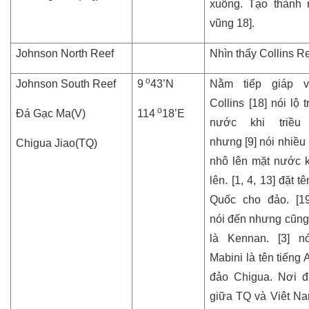
xuống. Tạo thành 
vũng 18].
Johnson North Reef
Nhìn thấy Collins R
o
Johnson South Reef
9
43’N
Nằm tiếp giáp v
Collins [18] nói lộ 
o
Đá Gạc Ma(V)
114
18’E
nước khi triều
nhưng [9] nói nhiều
Chigua Jiao(TQ)
nhô lên mặt nước kh
lên. [1, 4, 13] đặt t
Quốc cho đảo. [1
nói đến nhưng cũng 
là Kennan. [3] n
Mabini là tên tiếng
đảo Chigua. Nơi 
giữa TQ và Viêt 