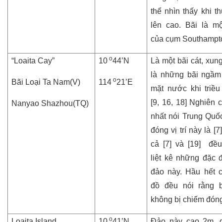
thể nhìn thấy khi th
lên cao. B
ã
i là m
của cụm Southampt
o
“Loaita Cay”
10
44’N
Là một bãi cát, xun
là những bãi ngầm 
o
Bãi Loại Ta Nam(V)
114
21’E
mặt nước khi triều
[9, 16, 18] Nghiên 
Nanyao Shazhou(TQ)
nhất nói Trung Quố
đóng vị trí này là [
cả [7] và [19] đề
liệt kê những đặc 
đảo này. Hầu hết 
đồ đều nói rằng 
không bị chiếm đón
o
Loaita Island
10
41’N
Đảo này cao 2m, d