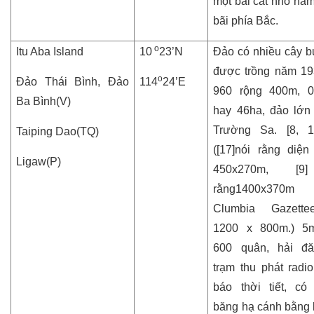
một bãi cát nhỏ nằm
bãi phía Bắc.
o
Itu Aba Island
10
23’N
Đảo có nhiều cây bụ
được trồng năm 19
o
Đảo Thái Bình, Đảo
114
24’E
960 rộng 400m, 0
Ba Bình(V)
hay 46ha, đảo lớn
Trường Sa. [8, 1
Taiping Dao(TQ)
([17]nói rằng diện 
Ligaw(P)
450x270m, [9
rằng1400x37
Clumbia Gazette
1200 x 800m.) 5m
600 quân, hải đă
trạm thu phát radi
báo thời tiết, c
băng hạ cánh bằng 