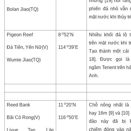
nhưng [19] nói rằn
phiến đá nhỏ vẫn 
Bolan Jiao(TQ)
mặt nước khi thủy tr
o
Pigeon Reef
8
52’N
Nhiều khối đá lộ 
trên mặt nước khi t
o
Đá Tiên, Yến Nữ(V)
114
39’E
Tạo thành một cái 
18]. Được gọi là
Wumie Jiao(TQ)
ngầm Tenent trên hả
Anh.
o
Reed Bank
11
20’N
Chỗ nông nhất là 
hay 16m [9] và [10]
o
Bãi Cỏ R
o
ng(V)
116
50’E
đảo này đã bị Ph
chiếm đóng vào n
Liyue Tan, Lile