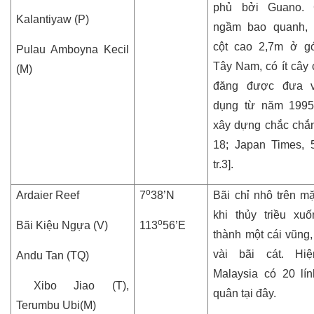
phủ bởi Guano.
Kalantiyaw (P)
ngầm bao quanh, 
cột cao 2,7m ở g
Pulau Amboyna Kecil
Tây Nam, có ít cây 
(M)
đăng được đưa 
dụng từ năm 1995
xây dựng chắc chắn.
18; Japan Times, 5
tr.3].
o
Ardaier Reef
7
38’N
Bãi chỉ nhô trên m
khi thủy triều xuố
o
Bãi Kiệu Ngựa (V)
113
56’E
thành một cái vũng,
vài bãi cát. Hiệ
Andu Tan (TQ)
Malaysia có 20 lí
Xibo Jiao (T),
quân tại đây.
Terumbu Ubi(M)