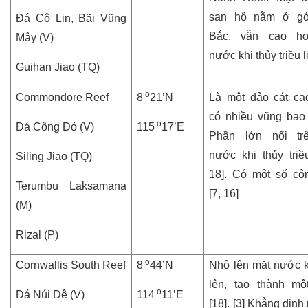
san hô nằm ở gó
Đá Cô Lin, Bãi Vũng
Bắc, vẫn cao h
Mây (V)
nước khi thủy triều l
Guihan Jiao (TQ)
o
Commondore Reef
8
21’N
Là một đảo cát ca
có nhiều vũng bao
o
Đá Công Đỏ (V)
115
17’E
Phần lớn nổi tr
nước khi thủy triều
Siling Jiao (TQ)
18]. C
ó một số côn
Terumbu Laksamana
[7, 16]
(M)
Rizal (P)
o
Cornwallis South Reef
8
44’N
Nhô lên mặt nước kh
lên, tạo thành mộ
o
Đá Núi Dê (V)
114
11’E
[18]. [3] Khẳng định