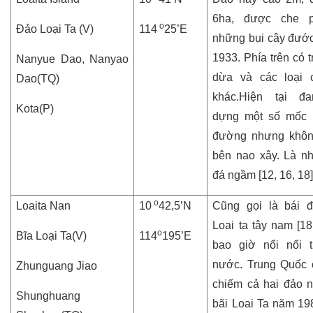
6ha, được che 
o
Đảo Loại Ta (V)
114
25’E
những bụi cây đướ
1933. Phía trên có 
Nanyue Dao, Nanyao
dừa và các loại 
Dao(TQ)
khác.Hiện tại đ
Kota(P)
dựng một số mốc h
đường nhưng không
bên nao xây. Là n
đá ngầm [12, 16, 18]
o
Loaita Nan
10
42,5’N
Cũng gọi là bái 
Loai ta tây nam [18
o
Bĩa Loại Ta(V)
114
195’E
bao giờ nổi nổi t
nước. Trung Quốc 
Zhunguang Jiao
chiếm cả hai đảo 
Shunghuang
bãi Loai Ta năm 198