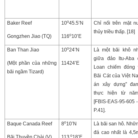
o
Baker Reef
10
45.5’N
Chỉ nổi trên mặt n
thủy triều thấp. [18]
o
Gongzhen Jiao (TQ)
116
10’E
o
Ban Than Jiao
10
24’N
Là một bãi khô n
giữa đảo Itu-Aba
(Một phần của những
11424’E
Loan chiếm đóng 
bãi ngầm Tizard)
Bãi Cát của Việt N
án xây dựng” đan
thực hiện từ nă
[FBIS-EAS-95-605 - 
P.41].
o
Baque Canada Reef
8
10’N
Là bãi san hô. Nh
đá cao nhất là 4,5
o
Bãi Thuyền Chài (V)
113
18’E