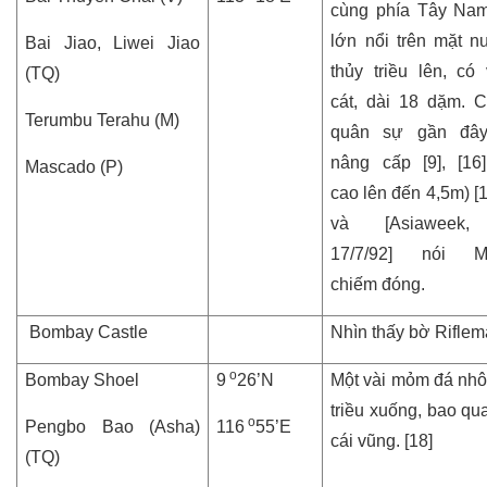
cùng phía Tây Na
lớn nổi trên mặt n
Bai Jiao, Liwei Jiao
thủy triều lên, có 
(TQ)
cát, dài 18 dặm. C
Terumbu Terahu (M)
quân sự gần đâ
nâng cấp [9], [16
Mascado (P)
cao lên đến 4,5m) [18
và [Asiaweek,
17/7/92] nói Ma
chiếm đóng.
Bombay Castle
Nhìn thấy bờ Rifle
o
Bombay Shoel
9
26’N
Một vài mỏm đá nhô 
triều xuống, bao qu
o
Pengbo Bao (Asha)
116
55’E
cái vũng. [18]
(TQ)