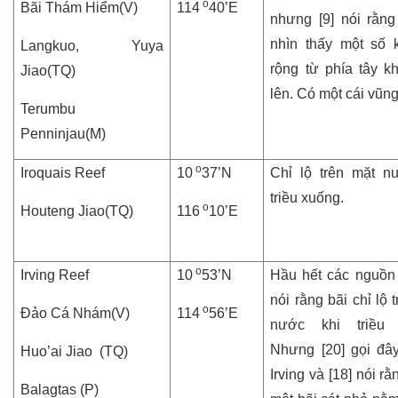
o
Bãi Thám Hiểm(V)
114
40’E
nhưng [9] nói rằng
nhìn thấy một số 
Langkuo, Yuya
rộng từ phía tây k
Jiao(TQ)
lên. Có một cái vũng
Terumbu
Penninjau(M)
o
Iroquais Reef
10
37’N
Chỉ lộ trên mặt n
triều xuống.
o
Houteng Jiao(TQ)
116
10’E
o
Irving Reef
10
53’N
Hầu hết các nguồn t
nói rằng bãi chỉ lộ 
o
Đảo Cá Nhám(V)
114
56’E
nước khi triều 
Nhưng [20] gọi đây
Huo’ai Jiao (TQ)
Irving và [18] nói rằ
Balagtas (P)