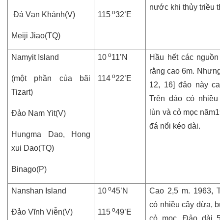
nước khi thủy triều 
o
Đá Vạn Khánh(V)
115
32’E
Meiji Jiao(TQ)
o
Namyit Island
10
11’N
Hầu hết các nguồn
rằng cao 6m. Nhưng 
o
(một phần của bãi
114
22’E
12, 16] đảo này c
Tizart)
Trên đảo có nhiều
lùn và cỏ mọc năm1
Đảo Nam Yit(V)
đá nổi kéo dài.
Hungma Dao, Hong
xui Dao(TQ)
Binago(P)
o
Nanshan Island
10
45’N
Cao 2,5 m. 1963, 
có nhiều cây dừa, b
o
Đảo Vĩnh Viễn(V)
115
49’E
cỏ mọc. Đảo dài 