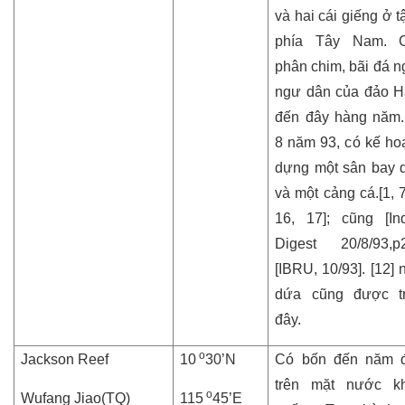
và hai cái giếng ở 
phía Tây Nam. 
phân chim, bãi đá n
ngư dân của đảo 
đến đây hàng năm
8 năm 93, có kế ho
dựng một sân bay 
và một cảng cá.[1, 7
16, 17]; cũng [In
Digest 20/8/93,
[IBRU, 10/93]. [12] 
d
ứa cũng được t
đây.
o
Jackson Reef
10
30’N
Có bốn đến năm đ
trên mặt nước kh
o
Wufang Jiao(TQ)
115
45’E