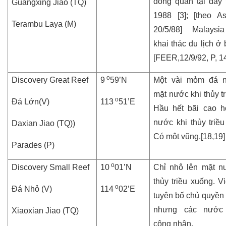
đóng quân tại đây
Guangxing Jiao (TQ)
1988 [3]; [theo A
Terambu Laya (M)
20/5/88] Malaysi
khai thác du lịch ở 
[FEER,12/9/92, P, 1
o
Discovery Great Reef
9
59’N
Một vài mỏm đá n
mặt nước khi thủy tr
o
Đá Lớn(V)
113
51’E
Hầu hết bãi cao 
nước khi thủy triều
Daxian Jiao (TQ))
Có một vũng.[18,19]
Parades (P)
o
Discovery Small Reef
10
01’N
Chỉ nhô lên mặt n
thủy triều xuống. V
o
Đá Nhỏ (V)
114
02’E
tuyên bố chủ quyền 
nhưng các nước
Xiaoxian Jiao (TQ)
công nhận.