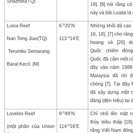
Shazhou(TQ)
19]. [9] nói rằng c
này và bãi Loaita là
o
Lusia Reef
6
20’N
Những khối đá cao 1
16, 18], [7] cho rằn
o
Nan Tong Jiao(TQ)
113
14’E
hoang và [20] d
Quốc chiếm đóng
Terumbu Semarang
Quốc đã cắm một c
Barat Kecil. (M)
đây vào năm 1988
Malaysia đã rời đ
chóng [7]. Tại đây 
đã xây dựng một n
đăng (đèn hiệu) tại 
o
Loveles Reef
9
49’N
Chỉ nhô lên mặt n
thủy triều thấp [18]
o
(một phần của Union
114
16’E
rằng Việt Nam đón