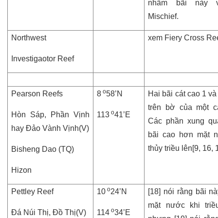
nhầm bãi này v
Mischief.
Northwest
xem
Fiery Cross Ree
Investigaotor Reef
o
Pearson Reefs
8
58’N
Hai bãi cát cao 1 v
trên bờ của một c
o
Hòn Sáp, Phần Vịnh
113
41’E
Các phần xung qu
hay Đảo Vành Vịnh(V)
bãi cao hơn mặt n
thủy triều lên[9, 16, 
Bisheng Dao (TQ)
Hizon
o
Pettley Reef
10
24’N
[18] nói rằng bãi nà
mặt nước khi triề
o
Đá Núi Thị, Đồ Thị(V)
114
34’E