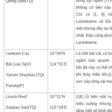
đóng tuy ngiên [7] 
Qiong Jiao(TQ)
không có bên nào
Chỉ có [1, 9] nó
Lansdowne và Đá 
một nhưng đây lại l
nhất. Đảo cũng được
Lansdowne.
o
Lankiam Cay
10
44’N
Là một bãi cát, có b
ngầm bao quanh.
o
Bãi Loai Ta(V)
114
31’E
bãi đá này có thể n
khi thủy triều lên.[
Yanxin Shazhou (TQ)
vực này rộng vài hec
Panata(P)
o
Livock Reef
10
11’N
[18] Lộ trên mặt n
triều xuống nhưng 
o
Sanjiao Jiao(TQ)
115
18’E
rằng một số khối đá