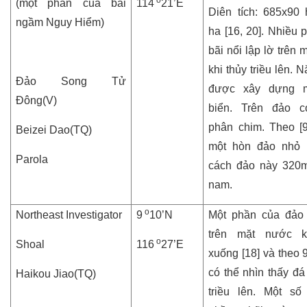
o
(một phần của bãi
114
21’E
Diên tích: 685x90
ngầm Nguy Hiểm)
ha [16, 20]. Nhiều 
bãi nổi lập lờ trên
khi thủy triều lên.
Đảo Song Tử
được xây dựng 
Đông(V)
biển. Trên đảo c
phân chim. Theo [9]
Beizei Dao(TQ)
một hòn đảo nhỏ l
Parola
cách đảo này 320m
nam.
o
Northeast Investigator
9
10’N
Một phần của đảo 
trên mặt nước kh
o
Shoal
116
27’E
xuống [18] và theo 9
có thể nhìn thấy đá
Haikou Jiao(TQ)
triều lên. Một số 