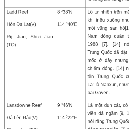
o
Ladd Reef
8
38’N
Lộ tự nhiên trên m
khi triều xuống nh
o
Hòn Đa Lat(V)
114
40’E
một vũng san hô[18
Nam đóng quân 
Riji Jiao, Shizi Jiao
1988 [7]. [14] n
(TQ)
Trung Quốc đã đặt 
mốc ở đây nhưng
chiếm đóng. [14] n
tên Trung Quốc c
La” là Nanxun, nhưn
bãi Gaven.
o
Lansdowne Reef
9
46’N
Là một đụn cát, c
viền đá ngầm [9, 16
o
Đá Lên Đảo(V)
114
22’E
nói rằng Trung Quố