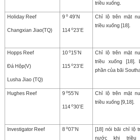
triều xuống.
o
Holiday Reef
9
49’N
Chỉ lộ trên mặt n
triều xuống [18].
o
Changxian Jiao(TQ)
114
23’E
o
Hopps Reef
10
15’N
Chỉ lộ trên mặt n
triều xuống [18].
o
Đá Hộp(V)
115
23’E
phần của bãi South
Lusha Jiao (TQ)
o
Hughes Reef
9
55’N
Chỉ lộ trên mặt n
triều xuống [9,18].
o
114
30’E
o
Investigator Reef
8
07’N
[18] nói bãi chỉ lộ 
nước khi triều