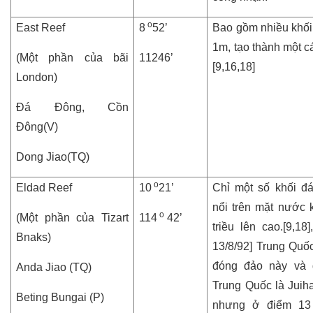
o
East Reef
8
52’
Bao gồm nhiều khối
1m, tạo thành một c
(Một phần của bãi
11246’
[9,16,18]
London)
Đá Đông, Cồn
Đông(V)
Dong Jiao(TQ)
o
Eldad Reef
10
21’
Chỉ một số khối đ
nổi trên mặt nước k
o
(Một phần của Tizart
114
42’
triều lên cao.[9,18
Bnaks)
13/8/92] Trung Quố
đóng đảo này và 
Anda Jiao (TQ)
Trung Quốc là Juiha
Beting Bungai (P)
nhưng ở điểm 13