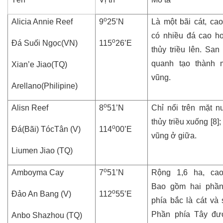
o
Alicia Annie Reef
9
25’N
Là một bãi cát, cao
có nhiều đá cao 
o
Đá Suối Ngọc(VN)
115
26’E
thủy triều lên. San
quanh tạo thành 
Xian’e Jiao(TQ)
vũng.
Arellano(Philipine)
o
Alisn Reef
8
51’N
Chỉ nổi trên mặt n
thủy triều xuống [8]
o
Đá(Bãi) TócTân (V)
114
00’E
vũng ở giữa.
Liumen Jiao (TQ)
o
Amboyma Cay
7
51’N
Rộng 1,6 ha, cao
Bao gồm hai phần
o
Đảo An Bang (V)
112
55’E
phía bắc là cát và 
Phần phía Tây đư
Anbo Shazhou (TQ)