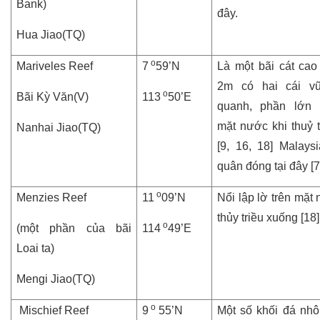
Bank)
đây.
Hua Jiao(TQ)
o
Mariveles Reef
7
59’N
Là một bãi cát cao
2m có hai cái v
o
Bãi Kỳ Văn(V)
113
50’E
quanh, phần lớn n
mặt nước khi thuỷ t
Nanhai Jiao(TQ)
[9, 16, 18] Malays
quân đóng tại đây [7
o
Menzies Reef
11
09’N
Nổi lập lờ trên mặt
thủy triều xuống [18]
o
(một phần của bãi
114
49’E
Loai ta)
Mengi Jiao(TQ)
o
Mischief Reef
9
55’N
Một số khối đá nhô