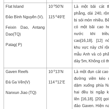
o
Flat Island
10
50’N
Là một bãi cát t
phẳng, dài 240, rộ
o
Đảo Bình Nguyên (V).
115
49’E
bị sói mòn nhiều. B
có một bãi cao h
Feixin Dao, Antang
nước khi triề
Dao(TQ)
cao[16,18]. [12] n
Patag( P)
khu vực này chỉ rộ
mẫu Anh và có ph
dày 5m, Không có th
o
Gaven Reefs
10
13’N
Là một đụn cát cao
đường viền kéo d
o
Đá Ga Vên(V)
114
12’E
dặm xuống phía N
hai đều bị ngập kh
Nanxun Jiao (TQ)
lên [16,18]. [20] gọ
đảo Gaven. Hiện na