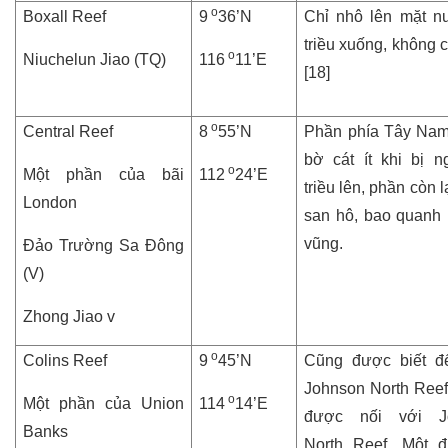
o
Boxall Reef
9
36’N
Chỉ nhô lên mặt n
triều xuống, không 
o
Niuchelun Jiao (TQ)
116
11’E
[18]
o
Central Reef
8
55’N
Phần phía Tây Nam
bờ cát ít khi bị n
o
Một phần của bãi
112
24’E
triều lên, phần còn lạ
London
san hô, bao quanh 
vũng.
Đảo Trường Sa Đông
(V)
Zhong Jiao v
o
Colins Reef
9
45’N
Cũng được biết đ
Johnson North Reef,
o
Một phần của Union
114
14’E
được nối với J
Banks
North Reef. Một đ