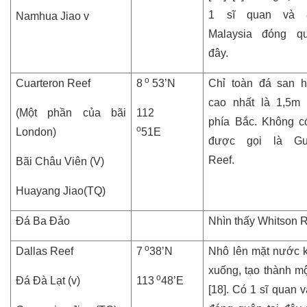
1 sĩ quan và 
Namhua Jiao v
Malaysia đóng qu
đây.
o
Cuarteron Reef
8
53’N
Chỉ toàn đá san 
cao nhất là 1,5m
(Một phần của bãi
112
phía Bắc. Không c
o
London)
51E
được gọi là Gua
Reef.
Bãi Châu Viên (V)
Huayang Jiao(TQ)
Đá Ba Đảo
Nhìn thấy Whitson 
o
Dallas Reef
7
38’N
Nhô lên mặt nước kh
xuống, tạo thành mộ
o
Đá Đà Lạt (v)
113
48’E
[18]. Có 1 sĩ quan v