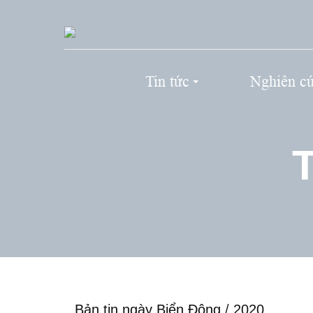
Tin tức
Nghiên c
T
Bản tin ngày Biển Đông
/
2020