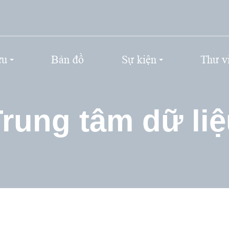
ứu
Bản đồ
Sự kiện
Thư v
rung tâm dữ li