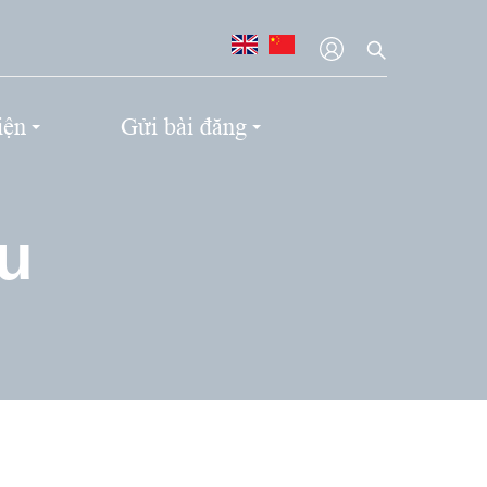
iện
Gửi bài đăng
ệu