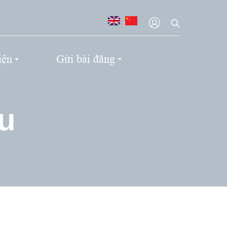
iện
Gửi bài đăng
ệu