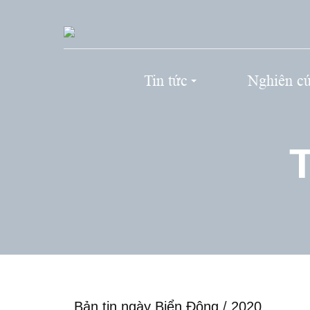
Tin tức
Nghiên c
T
Bản tin ngày Biển Đông
/
2020