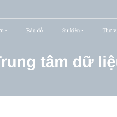
ứu
Bản đồ
Sự kiện
Thư v
rung tâm dữ li