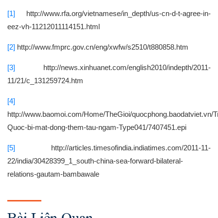
[1]
http://www.rfa.org/vietnamese/in_depth/us-cn-d-t-agree-in-
eez-vh-11212011114151.html
[2]
http://www.fmprc.gov.cn/eng/xwfw/s2510/t880858.htm
[3]
http://news.xinhuanet.com/english2010/indepth/2011-
11/21/c_131259724.htm
[4]
http://www.baomoi.com/Home/TheGioi/quocphong.baodatviet.vn/T
Quoc-bi-mat-dong-them-tau-ngam-Type041/7407451.epi
[5]
http://articles.timesofindia.indiatimes.com/2011-11-
22/india/30428399_1_south-china-sea-forward-bilateral-
relations-gautam-bambawale
Bài Liên Quan