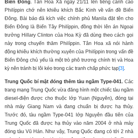
Biển Đông
. Tân Hoa Xã ngày 21/11 lên tiếng cảnh cáo
Philíppin chớ nên khiêu khích Bắc Kinh về vấn đề Biển
Đông. Bài báo đả kích việc chính phủ Manila đặt tên cho
Biển Đông là Biển Tây Philíppin, đồng thời lên án Ngoại
trưởng Hillary Clinton của Hoa Kỳ đã dùng theo cách gọi
này trong chuyến thăm Philíppin. Tân Hoa xã nói hành
động khiêu khích thường xuyên của Philíppin trong vấn đề
Biển Đông chủ yếu là một trò phô trương chính trị và Hoa
kỳ nên tránh bị lôi kéo trong các tranh chấp phức tạp
[3]
.
Trung Quốc bí mật đóng thêm tàu ngầm Type-041.
Các
trang mạng Trung Quốc vừa đăng hình một chiếc tàu ngầm
diesel-điện được cho thuộc lớp Yuan (Nguyên), đóng tại
nhà máy Giang Nam và đang chuẩn bị được hạ thủy.
Trước đó, tàu ngầm Type-041 lớp Nguyên đầu tiên của
Trung Quốc đã được hạ thủy vào năm 2004 ở nhà máy
đóng tàu Vũ Hán. Như vậy, Trung Quốc đang có tới 2 nhà