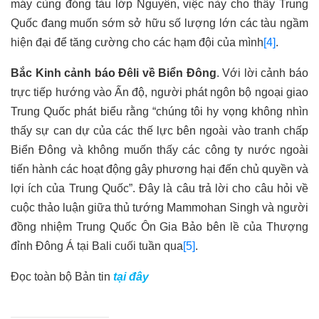
máy cùng đóng tàu lớp Nguyên, việc này cho thấy Trung
Quốc đang muốn sớm sở hữu số lượng lớn các tàu ngầm
hiện đại để tăng cường cho các hạm đội của mình
[4]
.
Bắc Kinh cảnh báo Đêli về Biển Đông
. Với lời cảnh báo
trực tiếp hướng vào Ấn độ, người phát ngôn bộ ngoại giao
Trung Quốc phát biểu rằng “chúng tôi hy vọng không nhìn
thấy sự can dự của các thế lực bên ngoài vào tranh chấp
Biển Đông và không muốn thấy các công ty nước ngoài
tiến hành các hoạt động gây phương hại đến chủ quyền và
lợi ích của Trung Quốc”. Đây là câu trả lời cho câu hỏi về
cuộc thảo luận giữa thủ tướng Mammohan Singh và người
đồng nhiệm Trung Quốc Ôn Gia Bảo bên lề của Thượng
đỉnh Đông Á tại Bali cuối tuần qua
[5]
.
Đọc toàn bộ Bản tin
tại đây