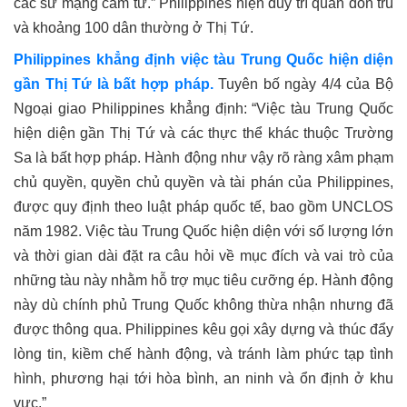
các sứ mạng cảm tử.” Philippines hiện duy trì quân đồn trú
và khoảng 100 dân thường ở Thị Tứ.
Philippines khẳng định việc tàu Trung Quốc hiện diện
gần Thị Tứ là bất hợp pháp.
Tuyên bố ngày 4/4 của Bộ
Ngoại giao Philippines khẳng định: “Việc tàu Trung Quốc
hiện diện gần Thị Tứ và các thực thể khác thuộc Trường
Sa là bất hợp pháp. Hành động như vậy rõ ràng xâm phạm
chủ quyền, quyền chủ quyền và tài phán của Philippines,
được quy định theo luật pháp quốc tế, bao gồm UNCLOS
năm 1982. Việc tàu Trung Quốc hiện diện với số lượng lớn
và thời gian dài đặt ra câu hỏi về mục đích và vai trò của
những tàu này nhằm hỗ trợ mục tiêu cưỡng ép. Hành động
này dù chính phủ Trung Quốc không thừa nhận nhưng đã
được thông qua. Philippines kêu gọi xây dựng và thúc đẩy
lòng tin, kiềm chế hành động, và tránh làm phức tạp tình
hình, phương hại tới hòa bình, an ninh và ổn định ở khu
vực.”