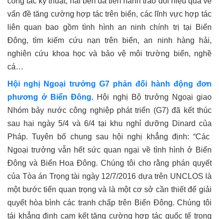
công tác kỹ thuật, hai bên đã tiến hành trao đổi hiệu quả về
vấn đề tăng cường hợp tác trên biển, các lĩnh vực hợp tác
liên quan bao gồm tình hình an ninh chính trị tại Biển
Đông, tìm kiếm cứu nạn trên biển, an ninh hàng hải,
nghiên cứu khoa học và bảo vệ môi trường biển, nghề
cá…
Hội nghị Ngoại trưởng G7 phản đối hành động đơn
phương ở Biển Đông.
Hội nghị Bộ trưởng Ngoại giao
Nhóm bảy nước công nghiệp phát triển (G7) đã kết thúc
sau hai ngày 5/4 và 6/4 tại khu nghỉ dưỡng Dinard của
Pháp. Tuyên bố chung sau hội nghị khẳng định: “Các
Ngoại trưởng vẫn hết sức quan ngại về tình hình ở Biển
Đông và Biển Hoa Đông. Chúng tôi cho rằng phán quyết
của Tòa án Trọng tài ngày 12/7/2016 dựa trên UNCLOS là
một bước tiến quan trọng và là một cơ sở cần thiết để giải
quyết hòa bình các tranh chấp trên Biển Đông. Chúng tôi
tái khẳng định cam kết tăng cường hợp tác quốc tế trong