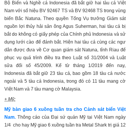
Bộ Biển và Nghề cá Indonesia đã bắt giữ hai tàu cá Việt
Nam với số hiệu BV 92467 TS và BV 92468 TS trong vùng
biển Bắc Natuna. Theo quyền Tổng Vụ trưởng Giám sát
nguồn lợi thủy hải sản ông Agus Suherman, hai tàu cá bị
bắt do không có giấy phép của Chính phủ Indonesia và sử
dụng lưới cào để đánh bắt. Hiện hai tàu cá cùng các ngư
dân được đưa về Cơ quan giám sát Natuna, tỉnh Riau để
phục vụ quá trình điều tra theo Luật số 31/2004 và Luật
sửa đổi số 45/2009. Kể từ tháng 1/2019 đến nay,
Indonesia đã bắt giữ 23 tàu cá, bao gồm 18 tàu cá nước
ngoài và 5 tàu cá Indonesia, trong đó có 11 tàu mang cờ
Việt Nam và 7 tàu mang cờ Malaysia.
+
Mỹ
:
Mỹ bàn giao 6 xuồng tuần tra cho Cảnh sát biển Việt
Nam.
Thông cáo của Đại sứ quán Mỹ tại Việt Nam ngày
1/4
cho hay Mỹ giao 6 xuồng tuần tra Metal Shark trị giá 12