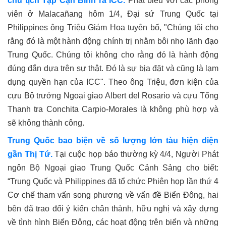
chủ tịch Tập Cận Bình ra ICC.
Phát biểu
với các phóng
viên ở Malacañang
hôm 1/4, Đại sứ Trung Quốc tại
Philippines ông Triệu Giám Hoa tuyên bố,
"Chúng tôi cho
rằng đó là một hành động chính trị nhằm bôi nhọ lãnh đạo
Trung Quốc. Chúng tôi không cho rằng đó là hành động
đúng đắn dựa trên sự thật. Đó là sự bịa đặt và cũng là lạm
dụng quyền hạn của ICC". Theo ông Triệu, đơn kiện của
cựu Bộ trưởng Ngoại giao Albert del Rosario và cựu Tổng
Thanh tra Conchita Carpio-Morales là không phù hợp và
sẽ không thành công.
Trung Quốc bao biện về số lượng lớn tàu hiện diện
gần Thị Tứ.
Tại cuộc họp báo thường kỳ 4/4, Người Phát
ngôn Bộ Ngoại giao Trung Quốc Cảnh Sảng cho biết:
“Trung Quốc và Philippines đã tổ chức Phiên họp lần thứ 4
Cơ chế tham vấn song phương về vấn đề Biển Đông, hai
bên đã trao đổi ý kiến chân thành, hữu nghị và xây dựng
về tình hình Biển Đông, các hoạt động trên biển và những