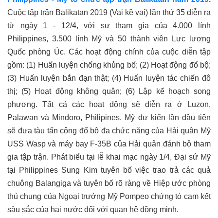
Cuộc tập trận Balikatan 2019 (Vai kề vai) lần thứ 35 diễn ra
từ ngày 1 - 12/4, với sự tham gia của 4.000 lính
Philippines, 3.500 lính Mỹ và 50 thành viên Lực lượng
Quốc phòng Úc. Các hoạt động chính của cuộc diễn tập
gồm: (1) Huấn luyện chống khủng bố; (2) Hoạt động đổ bộ;
(3) Huấn luyện bắn đạn thật; (4) Huấn luyện tác chiến đô
thị; (5) Hoạt động không quân; (6) Lập kế hoạch song
phương. Tất cả các hoạt động sẽ diễn ra ở Luzon,
Palawan và Mindoro, Philipines. Mỹ dự kiến lần đầu tiên
sẽ đưa tàu tấn công đổ bộ đa chức năng của Hải quân Mỹ
USS Wasp và máy bay F-35B của Hải quân đánh bộ tham
gia tập trận. Phát biểu tại lễ khai mạc ngày 1/4, Đại sứ Mỹ
tại Philippines Sung Kim tuyên bố việc trao trả các quả
chuông Balangiga và tuyên bố rõ ràng về Hiệp ước phòng
thủ chung của Ngoại trưởng Mỹ Pompeo chứng tỏ cam kết
sâu sắc của hai nước đối với quan hệ đồng minh.