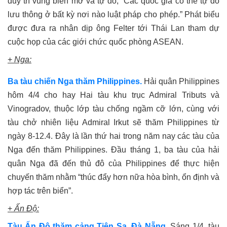
duy trì vùng biển mở và tự do, “Các quốc gia có thể tự do
lưu thông ở bất kỳ nơi nào luật pháp cho phép.” Phát biểu
được đưa ra nhân dịp ông Felter tới Thái Lan tham dự
cuộc họp của các giới chức quốc phòng ASEAN.
+
Nga
:
Ba tàu chiến Nga thăm Philippines.
Hải quân Philippines
hôm 4/4 cho hay Hai tàu khu trục Admiral Tributs và
Vinogradov, thuộc lớp tàu chống ngầm cỡ lớn, cùng với
tàu chở nhiên liệu Admiral Irkut sẽ thăm Philippines từ
ngày 8-12.4. Đây là lần thứ hai trong năm nay các tàu của
Nga đến thăm Philippines. Đầu tháng 1, ba tàu của hải
quân Nga đã đến thủ đô của Philippines để thực hiện
chuyến thăm nhằm “thúc đẩy hơn nữa hòa bình, ổn định và
hợp tác trên biển”.
+
Ấn Độ
:
Tàu Ấn Độ thăm cảng Tiên Sa, Đà Nẵng.
Sáng 1/4, tàu