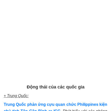
Đ
ộng
th
á
i
của
c
á
c
quốc
gia
+
Trung
Quốc
:
Trung Quốc phản ứng cựu quan chức Philippines kiện