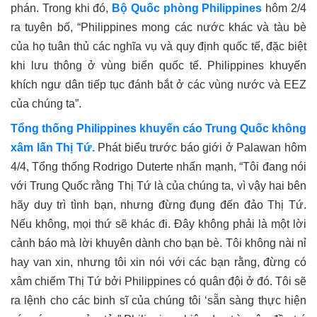
phán. Trong khi đó,
Bộ Quốc phòng Philippines
hôm 2/4
ra tuyên bố, “Philippines mong các nước khác và tàu bè
của họ tuân thủ các nghĩa vụ và quy định quốc tế, đặc biệt
khi lưu thông ở vùng biển quốc tế. Philippines khuyến
khích ngư dân tiếp tục đánh bắt ở các vùng nước và EEZ
của chúng ta”.
Tổng thống Philippines khuyến cáo Trung Quốc không
xâm lấn Thị Tứ.
Phát biểu trước báo giới ở Palawan hôm
4/4, Tổng thống Rodrigo Duterte nhấn mạnh, “Tôi đang nói
với Trung Quốc rằng Thị Tứ là của chúng ta, vì vậy hai bên
hãy duy trì tình bạn, nhưng đừng đụng đến đảo Thị Tứ.
Nếu không, mọi thứ sẽ khác đi. Đây không phải là một lời
cảnh báo mà lời khuyên dành cho bạn bè. Tôi không nài nỉ
hay van xin, nhưng tôi xin nói với các bạn rằng, đừng có
xâm chiếm Thị Tứ bởi Philippines có quân đội ở đó. Tôi sẽ
ra lệnh cho các binh sĩ của chúng tôi ‘sẵn sàng thực hiện