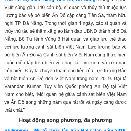
ViJit cùng gần 140 cán bộ, sĩ quan và thủy thủ thuộc lực
lượng bảo vệ bờ biển Ấn Độ cập cảng Tiên Sa, thăm hữu
nghị TP Đà Nẵng. Trong thời gian 4 ngày, các sĩ quan và
thủy thủ tàu sẽ thăm xã giao lãnh đạo UBND thành phố Đà
Nẵng, Bộ Tư lệnh Vùng 3 Hải quân và giao lưu thể thao
với lực lượng cảnh sát biển Việt Nam. Lực lượng bảo vệ
bờ biển Ấn Độ và Cảnh sát biển Việt Nam cũng thực hiện
cuộc diễn tập trên biển về công tác tìm kiếm và cứu nạn
trên biển. Đây là chuyến thăm đầu tiên của Lực lượng Bảo
vệ bờ biển Ấn Độ đến Việt Nam trong năm 2019. Đại tá
Varandan Kumar, Tùy viên Quốc phòng Ấn Độ tại Việt
Nam cho biết, “Mối quan hệ giữa cảnh sát biển Việt Nam
và Ấn Độ trong những năm qua rất tốt và ngày càng được
thắt chặt.”
Hoạt
đ
ộng
song
ph
ươ
ng
, đ
a
ph
ươ
ng
Philippines - Mỹ tổ chức tập trận Balikatan năm 2019.