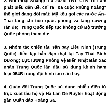
2. Đối thoại Shangri-La 2026: TBT, CTN Tô Lâm
phát biểu dẫn đề, chỉ ra “ba cuộc khủng hoảng”
thế giới đang đối mặt; Mỹ kêu gọi các nước Ấn–
Thái tăng chi tiêu quốc phòng và tăng cường
răn đe; Trung Quốc tiếp tục không cử Bộ trưởng
Quốc phòng tham dự.
3. Nhóm tác chiến tàu sân bay Liêu Ninh (Trung
Quốc) diễn tập bắn đạn thật tại Tây Thái Bình
Dương; Lực lượng Phòng vệ Biển Nhật Bản xác
nhận Trung Quốc lần đầu sử dụng khinh hạm
loại 054B trong đội hình tàu sân bay.
4. Quân đội Trung Quốc sử dụng nhiễu điện từ
trục xuất tàu hộ vệ Hà Lan De Ruyter hoạt động
gần Quần đảo Hoàng Sa.